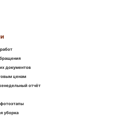
ми
 работ
обращения
их документов
птовым ценам
женедельный отчёт
 фотоэтапы
ая уборка