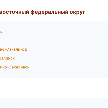
евосточный федеральный округ
к
но-Сахалинск
халинск
жно-Сахалинск