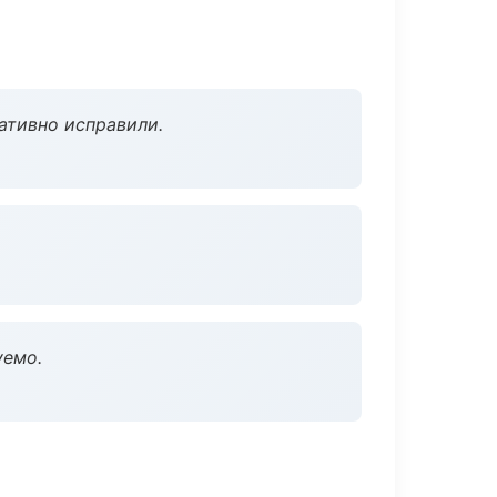
ативно исправили.
уемо.