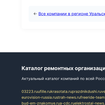
←
Все компании в регионе Уральс
Каталог ремонтных организац
Актуальный каталог компаний по всей Рос
03223.ru
ufille.ru
krasotata.ru
prazdnikdushi.ru
v
eurovision-russia.ru
strah-news.ru
freeride-team
bud-em-znakomye.ru
a-cdc.ru
elektrostal-news.