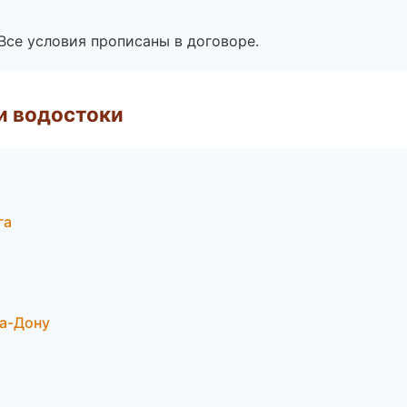
Все условия прописаны в договоре.
и водостоки
га
а-Дону