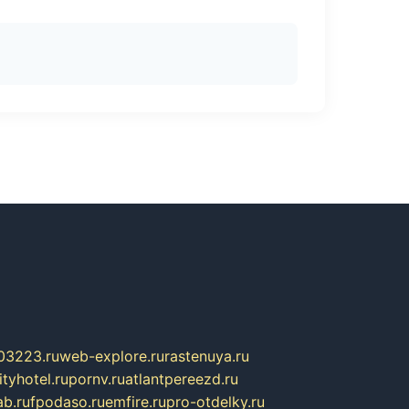
03223.ru
web-explore.ru
rastenuya.ru
tyhotel.ru
pornv.ru
atlantpereezd.ru
b.ru
fpodaso.ru
emfire.ru
pro-otdelky.ru