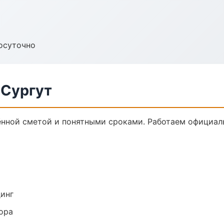
осуточно
 Сургут
ённой сметой и понятными сроками. Работаем официаль
динг
ора