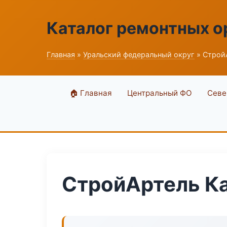
Каталог ремонтных о
Главная
»
Уральский федеральный округ
» Строй
🏠 Главная
Центральный ФО
Севе
СтройАртель К