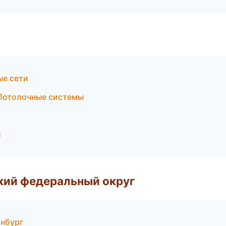
ые сети
Потолочные системы
и
и
ский федеральный округ
инбург