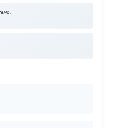
уемо.