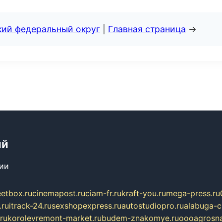
кий федеральный округ
|
Главная страница
→
ий
сии
eetbox.ru
cinemapost.ru
ciam-fr.ru
kraft-you.ru
mega-press.ru
.ru
itrack-24.ru
sexshopexpress.ru
autostudiopro.ru
alabuga-ci
ru
korolevremont-market.ru
budem-znakomye.ru
oooagrosna