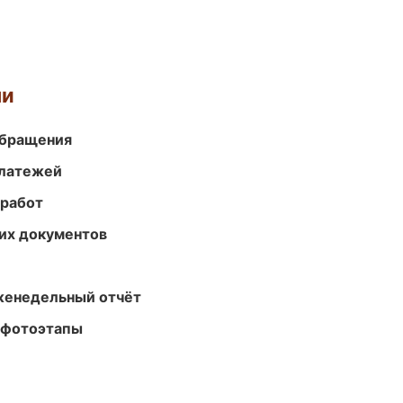
ми
обращения
платежей
 работ
их документов
женедельный отчёт
 фотоэтапы