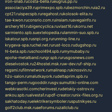
iron-snab.ru
costa-bella.ru
eugrus.pp.ru
associaciya39.ru
primexpo.spb.ru
bezmorchin.ru
ia2.ru
cpt21.ru
ispecspb.ru
regahost.ru
kolosok-elita.ru
tae-kwon.ru
consrio.com.ru
insiam.ru
avegainfo.ru
archery161.ru
bigencyclica.ru
vlast16.ru
korru.net
sarmiento.spb.su
extelopedia.ru
lammin-suo.spb.ru
iskatour.spb.ru
snpi.org.ru
running-line.ru
krygeva-spa.ru
chel.net.ru
rust-loco.ru
dugshop.ru
hl-beta.spb.ru
school494.spb.ru
mymubaby.ru
epoha-metalband.ru
ngr.spb.ru
rusgosnews.com
dieselvostok.ru
24hostel.msk.ru
w-dev.ru
f-ship.ru
regsmi.ru
filmnetwork.ru
malinasp.ru
kinosvin.ru
h2o-salon.ru
malutkayork.ru
deltaprim.spb.ru
tango-perm.ru
gooddir.ru
sgv.su
multiki-online.com
webkrasotki.com
cherinvest.ru
detskiy-ostrov.ru
ankou.spb.ru
alvesta1.ru
pdf-creator.ru
nix-files.org.ru
sakhatoday.ru
elektrikersymboler.ru
sputnikyes.ru
golf2club.msk.ru
aeforums.ru
zallclub.ru