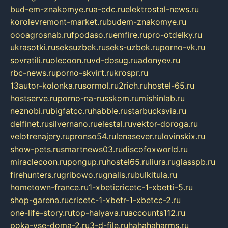
bud-em-znakomye.ru
a-cdc.ru
elektrostal-news.ru
korolevremont-market.ru
budem-znakomye.ru
oooagrosnab.ru
fpodaso.ru
emfire.ru
pro-otdelky.ru
ukrasotki.ru
seksuzbek.ru
seks-uzbek.ru
porno-vk.ru
sovratili.ru
olecoon.ru
vd-dosug.ru
adonyev.ru
rbc-news.ru
porno-skvirt.ru
krospr.ru
13autor-kolonka.ru
sormol.ru
2rich.ru
hostel-65.ru
hostserve.ru
porno-na-russkom.ru
mishinlab.ru
neznobi.ru
bigfatcc.ru
habble.ru
starbucksvia.ru
delfinet.ru
silvernano.ru
elestal.ru
vektor-doroga.ru
velotrenajery.ru
pronso54.ru
lenasever.ru
lovinskix.ru
show-pets.ru
smartnews03.ru
discofoxworld.ru
miraclecoon.ru
pongup.ru
hostel65.ru
liura.ru
glasspb.ru
firehunters.ru
gribowo.ru
gnalis.ru
bulkitula.ru
hometown-france.ru
1-xbeticricetc-1-xbetti-5.ru
shop-garena.ru
cricetc-1-xbetr-1-xbetcc-2.ru
one-life-story.ru
top-halyava.ru
accounts112.ru
poka-vse-doma-2.ru
3-d-file.ru
hahahaharms.ru