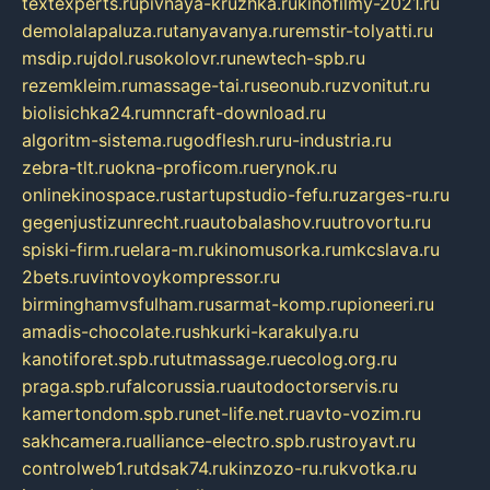
textexperts.ru
pivnaya-kruzhka.ru
kinofilmy-2021.ru
demolalapaluza.ru
tanyavanya.ru
remstir-tolyatti.ru
msdip.ru
jdol.ru
sokolovr.ru
newtech-spb.ru
rezemkleim.ru
massage-tai.ru
seonub.ru
zvonitut.ru
biolisichka24.ru
mncraft-download.ru
algoritm-sistema.ru
godflesh.ru
ru-industria.ru
zebra-tlt.ru
okna-proficom.ru
erynok.ru
onlinekinospace.ru
startupstudio-fefu.ru
zarges-ru.ru
gegenjustizunrecht.ru
autobalashov.ru
utrovortu.ru
spiski-firm.ru
elara-m.ru
kinomusorka.ru
mkcslava.ru
2bets.ru
vintovoykompressor.ru
birminghamvsfulham.ru
sarmat-komp.ru
pioneeri.ru
amadis-chocolate.ru
shkurki-karakulya.ru
kanotiforet.spb.ru
tutmassage.ru
ecolog.org.ru
praga.spb.ru
falcorussia.ru
autodoctorservis.ru
kamertondom.spb.ru
net-life.net.ru
avto-vozim.ru
sakhcamera.ru
alliance-electro.spb.ru
stroyavt.ru
controlweb1.ru
tdsak74.ru
kinzozo-ru.ru
kvotka.ru