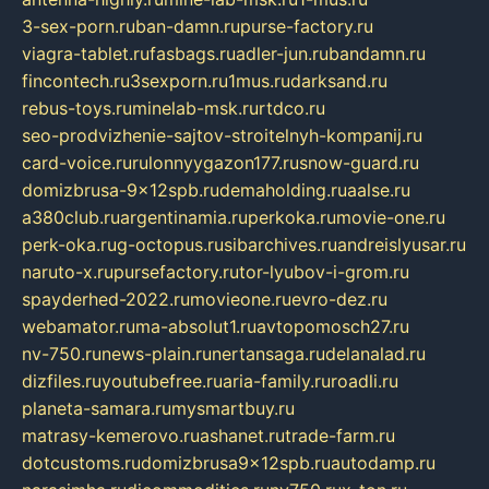
3-sex-porn.ru
ban-damn.ru
purse-factory.ru
viagra-tablet.ru
fasbags.ru
adler-jun.ru
bandamn.ru
fincontech.ru
3sexporn.ru
1mus.ru
darksand.ru
rebus-toys.ru
minelab-msk.ru
rtdco.ru
seo-prodvizhenie-sajtov-stroitelnyh-kompanij.ru
card-voice.ru
rulonnyygazon177.ru
snow-guard.ru
domizbrusa-9x12spb.ru
demaholding.ru
aalse.ru
a380club.ru
argentinamia.ru
perkoka.ru
movie-one.ru
perk-oka.ru
g-octopus.ru
sibarchives.ru
andreislyusar.ru
naruto-x.ru
pursefactory.ru
tor-lyubov-i-grom.ru
spayderhed-2022.ru
movieone.ru
evro-dez.ru
webamator.ru
ma-absolut1.ru
avtopomosch27.ru
nv-750.ru
news-plain.ru
nertansaga.ru
delanalad.ru
dizfiles.ru
youtubefree.ru
aria-family.ru
roadli.ru
planeta-samara.ru
mysmartbuy.ru
matrasy-kemerovo.ru
ashanet.ru
trade-farm.ru
dotcustoms.ru
domizbrusa9x12spb.ru
autodamp.ru