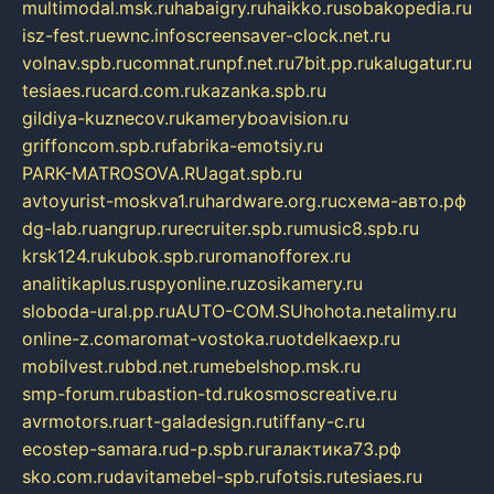
multimodal.msk.ru
habaigry.ru
haikko.ru
sobakopedia.ru
isz-fest.ru
ewnc.info
screensaver-clock.net.ru
volnav.spb.ru
comnat.ru
npf.net.ru
7bit.pp.ru
kalugatur.ru
tesiaes.ru
card.com.ru
kazanka.spb.ru
gildiya-kuznecov.ru
kameryboavision.ru
griffoncom.spb.ru
fabrika-emotsiy.ru
PARK-MATROSOVA.RU
agat.spb.ru
avtoyurist-moskva1.ru
hardware.org.ru
схема-авто.рф
dg-lab.ru
angrup.ru
recruiter.spb.ru
music8.spb.ru
krsk124.ru
kubok.spb.ru
romanofforex.ru
analitikaplus.ru
spyonline.ru
zosikamery.ru
sloboda-ural.pp.ru
AUTO-COM.SU
hohota.net
alimy.ru
online-z.com
aromat-vostoka.ru
otdelkaexp.ru
mobilvest.ru
bbd.net.ru
mebelshop.msk.ru
smp-forum.ru
bastion-td.ru
kosmoscreative.ru
avrmotors.ru
art-galadesign.ru
tiffany-c.ru
ecostep-samara.ru
d-p.spb.ru
галактика73.рф
sko.com.ru
davitamebel-spb.ru
fotsis.ru
tesiaes.ru