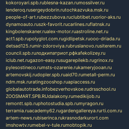
kokoroyari.spb.ru
blesna-kazan.ru
mossilver.ru
lenderoq.ru
sergeydobrin.ru
tochkazvuka.msk.ru
people-of-art.ru
bezzubova.ru
clubtibet.ru
orior-aks.ru
dynamoauto.ru
szk-favorit.ru
carlines.ru
flatnsk.ru
kingbolenskaner.ru
alex-motor.ru
astroline.net.ru
act1.spb.ru
polyglot.com.ru
gidlipetsk.ru
ooo-driada.ru
detsad125.ru
mir-zdoroviya.ru
bruslanovo.ru
siterem.ru
council.spb.ru
лодкипатриот.рф
kafekolizey.ru
iclub.net.ru
gazon-easy.ru
sugarepilekb.ru
grinox.ru
pylesostineco.ru
msts-ozarenie.ru
kameryjooan.ru
artemovskij.ru
dopler.spb.ru
aid70.ru
metall-perm.ru
ndm.msk.ru
ratingzooshop.ru
apiaccess.ru
globalautotrade.info
bezverhovskoe.ru
drsschool.ru
ZOOSMART.SPB.RU
dalakony.ru
medikijob.ru
remontt.spb.ru
photostudia.spb.ru
myragon.ru
terramia.ru
academy62.ru
gardengallereya.ru
rti.com.ru
artem-news.ru
biserinca.ru
krasnodarkurort.com
imshowtv.ru
mebel-v-tule.ru
mobtopik.ru