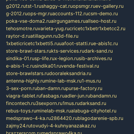
g2012.ru
tst-1.ru
shaggy-cat.ru
opsmgr.ru
ev-gallery.ru
g-2012.ru
ops-mgr.ru
accounts-112.ru
csm-demo.ru
poka-vse-doma2.ru
airgungames.ru
allseo-host.ru
tehosmotre.ru
varieta-yug.ru
cricetc1xbetr1xbetcc2.ru
raytor-d.ru
atillagunn.ru
3d-file.ru
1xbeticricetc1xbetti5.ru
uafoot-statti.ru
e-abis1c.ru
store-brawl-stars.ru
kts-services.ru
dark-sand.ru
sindika-01.ru
sp-life.ru
x-legion.ru
sib-archives.ru
e-abis-1-c.ru
sindika01.ru
venda-festival.ru
store-brawlstars.ru
dooraleksandria.ru
antenna-highly.ru
mine-lab-msk.ru
1-mus.ru
3-sex-porn.ru
ban-damn.ru
purse-factory.ru
viagra-tablet.ru
fasbags.ru
adler-jun.ru
bandamn.ru
fincontech.ru
3sexporn.ru
1mus.ru
darksand.ru
rebus-toys.ru
minelab-msk.ru
alabuga-cityhotel.ru
medsprawo-4-ka.ru
2864420.ru
blagodarenie-spb.ru
zajmy24.ru
tovudyi-4-kuhnyanazakaz.ru
brazzerscom.ru
medsprawo4ka.ru