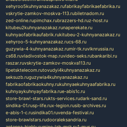
xehyroo5kuhnyanazakaz.ru
fabrikayfabrikaefabrika.ru
vskrytie-zamkov-moskva-113.ru
biletnadom.ru
zed-online.ru
pimchax.ru
brazzers-hd.ru
z-host.ru
kitubeu2kuhnyanazakaz.ru
naperekate.ru
kuhnyaofabrikaufabrik.ru
kitubeu-2-kuhnyanazakaz.ru
xehyroo-5-kuhnyanazakaz.ru
cs-68.ru
guzywia-4-kuhnyanazakaz.ru
mir-tk.ru
vlknrussia.ru
cs68.ru
vladivostok-map.ru
video-seks.ru
bankaribi.ru
raszar.ru
vskrytie-zamkov-moskva113.ru
lipetsktelecom.ru
tovudyi4kuhnyanazakaz.ru
seksuzb.ru
guzywia4kuhnyanazakaz.ru
fabrikaofabrikaokuhny.ru
kuhnyaekuhnyaafabrika.ru
kuhnyaykuhnyayfabrika.ru
e-abis1c.ru
store-brawl-stars.ru
kts-services.ru
dark-sand.ru
sindika-01.ru
sp-life.ru
x-legion.ru
sib-archives.ru
e-abis-1-c.ru
sindika01.ru
venda-festival.ru
store-brawlstars.ru
dooraleksandria.ru
antenna-highly.ru
mine-lab-msk.ru
1-mus.ru