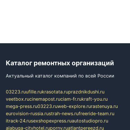
Каталог ремонтных организаций
Актуальный каталог компаний по всей России
03223.ru
ufille.ru
krasotata.ru
prazdnikdushi.ru
veetbox.ru
cinemapost.ru
ciam-fr.ru
kraft-you.ru
mega-press.ru
03223.ru
web-explore.ru
rastenuya.ru
eurovision-russia.ru
strah-news.ru
freeride-team.ru
itrack-24.ru
sexshopexpress.ru
autostudiopro.ru
alabuga-cityhotel.ru
pornv.ru
atlantpereezd.ru