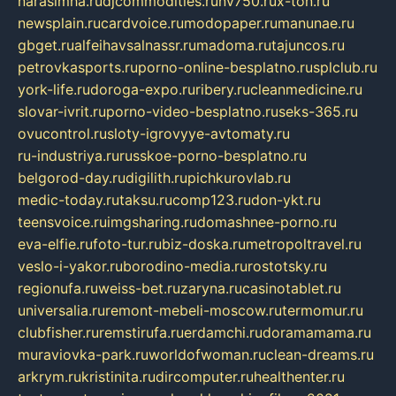
narasimha.ru
djcommodities.ru
nv750.ru
x-ton.ru
newsplain.ru
cardvoice.ru
modopaper.ru
manunae.ru
gbget.ru
alfeihavsalnassr.ru
madoma.ru
tajuncos.ru
petrovkasports.ru
porno-online-besplatno.ru
splclub.ru
york-life.ru
doroga-expo.ru
ribery.ru
cleanmedicine.ru
slovar-ivrit.ru
porno-video-besplatno.ru
seks-365.ru
ovucontrol.ru
sloty-igrovyye-avtomaty.ru
ru-industriya.ru
russkoe-porno-besplatno.ru
belgorod-day.ru
digilith.ru
pichkurovlab.ru
medic-today.ru
taksu.ru
comp123.ru
don-ykt.ru
teensvoice.ru
imgsharing.ru
domashnee-porno.ru
eva-elfie.ru
foto-tur.ru
biz-doska.ru
metropoltravel.ru
veslo-i-yakor.ru
borodino-media.ru
rostotsky.ru
regionufa.ru
weiss-bet.ru
zaryna.ru
casinotablet.ru
universalia.ru
remont-mebeli-moscow.ru
termomur.ru
clubfisher.ru
remstirufa.ru
erdamchi.ru
doramamama.ru
muraviovka-park.ru
worldofwoman.ru
clean-dreams.ru
arkrym.ru
kristinita.ru
dircomputer.ru
healthenter.ru