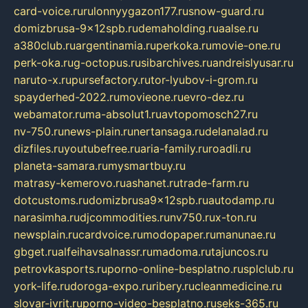
card-voice.ru
rulonnyygazon177.ru
snow-guard.ru
domizbrusa-9x12spb.ru
demaholding.ru
aalse.ru
a380club.ru
argentinamia.ru
perkoka.ru
movie-one.ru
perk-oka.ru
g-octopus.ru
sibarchives.ru
andreislyusar.ru
naruto-x.ru
pursefactory.ru
tor-lyubov-i-grom.ru
spayderhed-2022.ru
movieone.ru
evro-dez.ru
webamator.ru
ma-absolut1.ru
avtopomosch27.ru
nv-750.ru
news-plain.ru
nertansaga.ru
delanalad.ru
dizfiles.ru
youtubefree.ru
aria-family.ru
roadli.ru
planeta-samara.ru
mysmartbuy.ru
matrasy-kemerovo.ru
ashanet.ru
trade-farm.ru
dotcustoms.ru
domizbrusa9x12spb.ru
autodamp.ru
narasimha.ru
djcommodities.ru
nv750.ru
x-ton.ru
newsplain.ru
cardvoice.ru
modopaper.ru
manunae.ru
gbget.ru
alfeihavsalnassr.ru
madoma.ru
tajuncos.ru
petrovkasports.ru
porno-online-besplatno.ru
splclub.ru
york-life.ru
doroga-expo.ru
ribery.ru
cleanmedicine.ru
slovar-ivrit.ru
porno-video-besplatno.ru
seks-365.ru