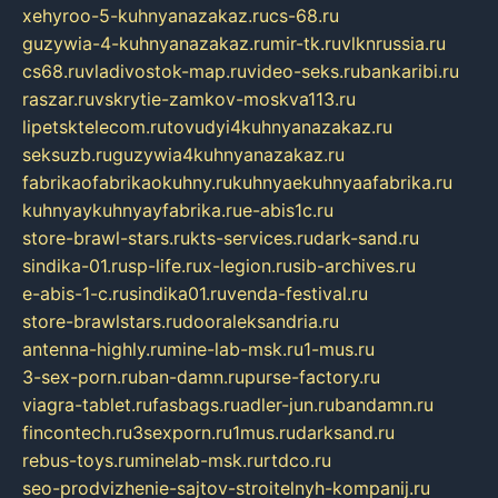
xehyroo-5-kuhnyanazakaz.ru
cs-68.ru
guzywia-4-kuhnyanazakaz.ru
mir-tk.ru
vlknrussia.ru
cs68.ru
vladivostok-map.ru
video-seks.ru
bankaribi.ru
raszar.ru
vskrytie-zamkov-moskva113.ru
lipetsktelecom.ru
tovudyi4kuhnyanazakaz.ru
seksuzb.ru
guzywia4kuhnyanazakaz.ru
fabrikaofabrikaokuhny.ru
kuhnyaekuhnyaafabrika.ru
kuhnyaykuhnyayfabrika.ru
e-abis1c.ru
store-brawl-stars.ru
kts-services.ru
dark-sand.ru
sindika-01.ru
sp-life.ru
x-legion.ru
sib-archives.ru
e-abis-1-c.ru
sindika01.ru
venda-festival.ru
store-brawlstars.ru
dooraleksandria.ru
antenna-highly.ru
mine-lab-msk.ru
1-mus.ru
3-sex-porn.ru
ban-damn.ru
purse-factory.ru
viagra-tablet.ru
fasbags.ru
adler-jun.ru
bandamn.ru
fincontech.ru
3sexporn.ru
1mus.ru
darksand.ru
rebus-toys.ru
minelab-msk.ru
rtdco.ru
seo-prodvizhenie-sajtov-stroitelnyh-kompanij.ru