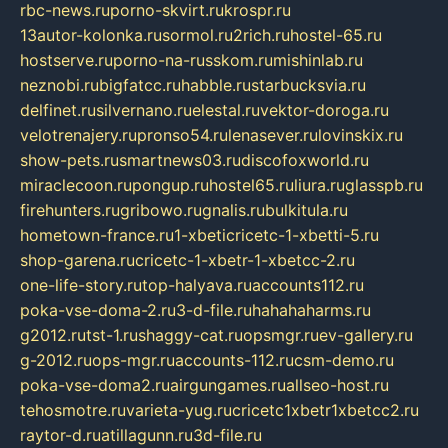
rbc-news.ru
porno-skvirt.ru
krospr.ru
13autor-kolonka.ru
sormol.ru
2rich.ru
hostel-65.ru
hostserve.ru
porno-na-russkom.ru
mishinlab.ru
neznobi.ru
bigfatcc.ru
habble.ru
starbucksvia.ru
delfinet.ru
silvernano.ru
elestal.ru
vektor-doroga.ru
velotrenajery.ru
pronso54.ru
lenasever.ru
lovinskix.ru
show-pets.ru
smartnews03.ru
discofoxworld.ru
miraclecoon.ru
pongup.ru
hostel65.ru
liura.ru
glasspb.ru
firehunters.ru
gribowo.ru
gnalis.ru
bulkitula.ru
hometown-france.ru
1-xbeticricetc-1-xbetti-5.ru
shop-garena.ru
cricetc-1-xbetr-1-xbetcc-2.ru
one-life-story.ru
top-halyava.ru
accounts112.ru
poka-vse-doma-2.ru
3-d-file.ru
hahahaharms.ru
g2012.ru
tst-1.ru
shaggy-cat.ru
opsmgr.ru
ev-gallery.ru
g-2012.ru
ops-mgr.ru
accounts-112.ru
csm-demo.ru
poka-vse-doma2.ru
airgungames.ru
allseo-host.ru
tehosmotre.ru
varieta-yug.ru
cricetc1xbetr1xbetcc2.ru
raytor-d.ru
atillagunn.ru
3d-file.ru