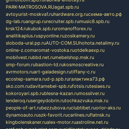
PARK-MATROSOVA.RU
agat.spb.ru
avtoyurist-moskva1.ru
hardware.org.ru
схема-авто.рф
dg-lab.ru
angrup.ru
recruiter.spb.ru
music8.spb.ru
krsk124.ru
kubok.spb.ru
romanofforex.ru
analitikaplus.ru
spyonline.ru
zosikamery.ru
sloboda-ural.pp.ru
AUTO-COM.SU
hohota.net
alimy.ru
online-z.com
aromat-vostoka.ru
otdelkaexp.ru
mobilvest.ru
bbd.net.ru
mebelshop.msk.ru
smp-forum.ru
bastion-td.ru
kosmoscreative.ru
avrmotors.ru
art-galadesign.ru
tiffany-c.ru
ecostep-samara.ru
d-p.spb.ru
галактика73.рф
sko.com.ru
davitamebel-spb.ru
fotsis.ru
tesiaes.ru
kokoroyari.spb.ru
blesna-kazan.ru
mossilver.ru
lenderoq.ru
sergeydobrin.ru
tochkazvuka.msk.ru
people-of-art.ru
bezzubova.ru
clubtibet.ru
orior-aks.ru
dynamoauto.ru
szk-favorit.ru
carlines.ru
flatnsk.ru
kingbolenskaner.ru
alex-motor.ru
astroline.net.ru