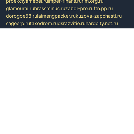
proekciyamebel.ru
imper-finans.ru
rim.org.ru
glamourai.ru
brassminus.ru
zabor-pro.ru
ftn.pp.ru
dorogoe58.ru
laimengpacker.ru
kuzova-zapchasti.ru
sageerp.ru
taxodrom.ru
dsrazvitie.ru
hardcity.net.ru
ratinghomegames.ru
topservice25.ru
gubernyan.ru
gtglasslined.ru
ii4.ru
tssport.spb.ru
andorra24.com
blackwallstreet.ru
oboimos.ru
optim-doors.com.ru
ikuch.ru
nycr.org.ru
npa21.ru
vremya-ch.spb.ru
desert000.ru
ivtorgi.ru
ifiori.ru
catalog-statei.ru
dcv.org.ru
spetsmaster174.ru
ipkameryhiseeu.ru
dum26.ru
ruspol.spb.ru
fr-opendp.ru
kam-solnyshko.ru
cheyenne-arapaho.ru
sevzapmetal.spb.ru
ted-lapidus.spb.ru
parasite-eliminator.ru
sigma-complete.ru
modernworld.ru
dama-moda.ru
eholot-group.ru
sk-nvkz.ru
DRONGOLD.RU
democratia2.ru
i-farmer.ru
mass-sport.org
jablonex.spb.ru
bookmess.ru
linkword.ru
refineua.com.ru
cs-spec.net.ru
altay-mebel.ru