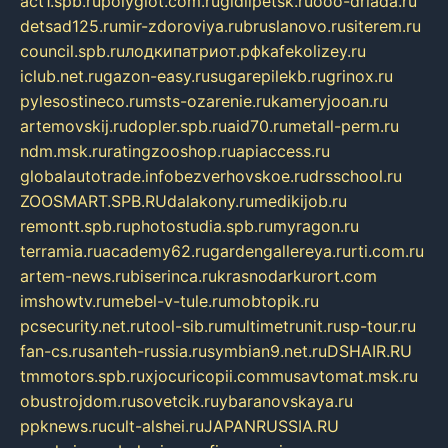
act1.spb.ru
polyglot.com.ru
gidlipetsk.ru
ooo-driada.ru
detsad125.ru
mir-zdoroviya.ru
bruslanovo.ru
siterem.ru
council.spb.ru
лодкипатриот.рф
kafekolizey.ru
iclub.net.ru
gazon-easy.ru
sugarepilekb.ru
grinox.ru
pylesostineco.ru
msts-ozarenie.ru
kameryjooan.ru
artemovskij.ru
dopler.spb.ru
aid70.ru
metall-perm.ru
ndm.msk.ru
ratingzooshop.ru
apiaccess.ru
globalautotrade.info
bezverhovskoe.ru
drsschool.ru
ZOOSMART.SPB.RU
dalakony.ru
medikijob.ru
remontt.spb.ru
photostudia.spb.ru
myragon.ru
terramia.ru
academy62.ru
gardengallereya.ru
rti.com.ru
artem-news.ru
biserinca.ru
krasnodarkurort.com
imshowtv.ru
mebel-v-tule.ru
mobtopik.ru
pcsecurity.net.ru
tool-sib.ru
multimetrunit.ru
sp-tour.ru
fan-cs.ru
santeh-russia.ru
symbian9.net.ru
DSHAIR.RU
tmmotors.spb.ru
xjocuricopii.com
musavtomat.msk.ru
obustrojdom.ru
sovetcik.ru
ybaranovskaya.ru
ppknews.ru
cult-alshei.ru
JAPANRUSSIA.RU