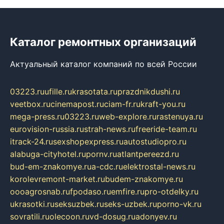
Каталог ремонтных организаций
Актуальный каталог компаний по всей России
03223.ru
ufille.ru
krasotata.ru
prazdnikdushi.ru
veetbox.ru
cinemapost.ru
ciam-fr.ru
kraft-you.ru
mega-press.ru
03223.ru
web-explore.ru
rastenuya.ru
eurovision-russia.ru
strah-news.ru
freeride-team.ru
itrack-24.ru
sexshopexpress.ru
autostudiopro.ru
alabuga-cityhotel.ru
pornv.ru
atlantpereezd.ru
bud-em-znakomye.ru
a-cdc.ru
elektrostal-news.ru
korolevremont-market.ru
budem-znakomye.ru
oooagrosnab.ru
fpodaso.ru
emfire.ru
pro-otdelky.ru
ukrasotki.ru
seksuzbek.ru
seks-uzbek.ru
porno-vk.ru
sovratili.ru
olecoon.ru
vd-dosug.ru
adonyev.ru