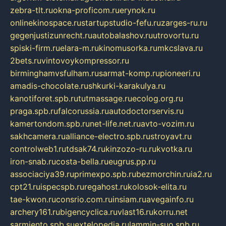
zebra-tlt.ru
okna-proficom.ru
erynok.ru
onlinekinospace.ru
startupstudio-fefu.ru
zarges-ru.ru
gegenjustizunrecht.ru
autobalashov.ru
utrovortu.ru
spiski-firm.ru
elara-m.ru
kinomusorka.ru
mkcslava.ru
2bets.ru
vintovoykompressor.ru
birminghamvsfulham.ru
sarmat-komp.ru
pioneeri.ru
amadis-chocolate.ru
shkurki-karakulya.ru
kanotiforet.spb.ru
tutmassage.ru
ecolog.org.ru
praga.spb.ru
falcorussia.ru
autodoctorservis.ru
kamertondom.spb.ru
net-life.net.ru
avto-vozim.ru
sakhcamera.ru
alliance-electro.spb.ru
stroyavt.ru
controlweb1.ru
tdsak74.ru
kinzozo-ru.ru
kvotka.ru
iron-snab.ru
costa-bella.ru
eugrus.pp.ru
associaciya39.ru
primexpo.spb.ru
bezmorchin.ru
ia2.ru
cpt21.ru
ispecspb.ru
regahost.ru
kolosok-elita.ru
tae-kwon.ru
consrio.com.ru
insiam.ru
avegainfo.ru
archery161.ru
bigencyclica.ru
vlast16.ru
korru.net
sarmiento.spb.su
extelopedia.ru
lammin-suo.spb.ru