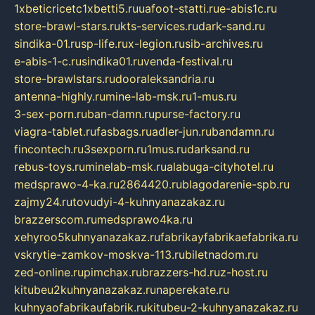
1xbeticricetc1xbetti5.ru
uafoot-statti.ru
e-abis1c.ru
store-brawl-stars.ru
kts-services.ru
dark-sand.ru
sindika-01.ru
sp-life.ru
x-legion.ru
sib-archives.ru
e-abis-1-c.ru
sindika01.ru
venda-festival.ru
store-brawlstars.ru
dooraleksandria.ru
antenna-highly.ru
mine-lab-msk.ru
1-mus.ru
3-sex-porn.ru
ban-damn.ru
purse-factory.ru
viagra-tablet.ru
fasbags.ru
adler-jun.ru
bandamn.ru
fincontech.ru
3sexporn.ru
1mus.ru
darksand.ru
rebus-toys.ru
minelab-msk.ru
alabuga-cityhotel.ru
medsprawo-4-ka.ru
2864420.ru
blagodarenie-spb.ru
zajmy24.ru
tovudyi-4-kuhnyanazakaz.ru
brazzerscom.ru
medsprawo4ka.ru
xehyroo5kuhnyanazakaz.ru
fabrikayfabrikaefabrika.ru
vskrytie-zamkov-moskva-113.ru
biletnadom.ru
zed-online.ru
pimchax.ru
brazzers-hd.ru
z-host.ru
kitubeu2kuhnyanazakaz.ru
naperekate.ru
kuhnyaofabrikaufabrik.ru
kitubeu-2-kuhnyanazakaz.ru