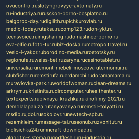
ovucontrol.ru
sloty-igrovyye-avtomaty.ru
ru-industriya.ru
russkoe-porno-besplatno.ru
belgorod-day.ru
digilith.ru
pichkurovlab.ru
medic-today.ru
taksu.ru
comp123.ru
don-ykt.ru
teensvoice.ru
imgsharing.ru
domashnee-porno.ru
eva-elfie.ru
foto-tur.ru
biz-doska.ru
metropoltravel.ru
veslo-i-yakor.ru
borodino-media.ru
rostotsky.ru
regionufa.ru
weiss-bet.ru
zaryna.ru
casinotablet.ru
universalia.ru
remont-mebeli-moscow.ru
termomur.ru
clubfisher.ru
remstirufa.ru
erdamchi.ru
doramamama.ru
muraviovka-park.ru
worldofwoman.ru
clean-dreams.ru
arkrym.ru
kristinita.ru
dircomputer.ru
healthenter.ru
textexperts.ru
pivnaya-kruzhka.ru
kinofilmy-2021.ru
demolalapaluza.ru
tanyavanya.ru
remstir-tolyatti.ru
msdip.ru
jdol.ru
sokolovr.ru
newtech-spb.ru
rezemkleim.ru
massage-tai.ru
seonub.ru
zvonitut.ru
biolisichka24.ru
mncraft-download.ru
algoritm-sistema.ru
godflesh.ru
ru-industria.ru