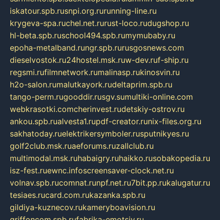
iskatour.spb.ru
snpi.org.ru
running-line.ru
krygeva-spa.ru
chel.net.ru
rust-loco.ru
dugshop.ru
hl-beta.spb.ru
school494.spb.ru
mymubaby.ru
epoha-metalband.ru
ngr.spb.ru
rusgosnews.com
dieselvostok.ru
24hostel.msk.ru
w-dev.ru
f-ship.ru
regsmi.ru
filmnetwork.ru
malinasp.ru
kinosvin.ru
h2o-salon.ru
malutkayork.ru
deltaprim.spb.ru
tango-perm.ru
gooddir.ru
sgv.su
multiki-online.com
webkrasotki.com
cherinvest.ru
detskiy-ostrov.ru
ankou.spb.ru
alvesta1.ru
pdf-creator.ru
nix-files.org.ru
sakhatoday.ru
elektrikersymboler.ru
sputnikyes.ru
golf2club.msk.ru
aeforums.ru
zallclub.ru
multimodal.msk.ru
habaigry.ru
haikko.ru
sobakopedia.ru
isz-fest.ru
ewnc.info
screensaver-clock.net.ru
volnav.spb.ru
comnat.ru
npf.net.ru
7bit.pp.ru
kalugatur.ru
tesiaes.ru
card.com.ru
kazanka.spb.ru
gildiya-kuznecov.ru
kameryboavision.ru
griffoncom.spb.ru
fabrika-emotsiy.ru