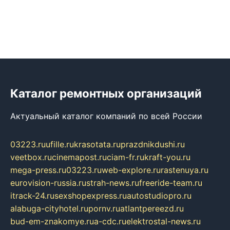
Каталог ремонтных организаций
Актуальный каталог компаний по всей России
03223.ru
ufille.ru
krasotata.ru
prazdnikdushi.ru
veetbox.ru
cinemapost.ru
ciam-fr.ru
kraft-you.ru
mega-press.ru
03223.ru
web-explore.ru
rastenuya.ru
eurovision-russia.ru
strah-news.ru
freeride-team.ru
itrack-24.ru
sexshopexpress.ru
autostudiopro.ru
alabuga-cityhotel.ru
pornv.ru
atlantpereezd.ru
bud-em-znakomye.ru
a-cdc.ru
elektrostal-news.ru