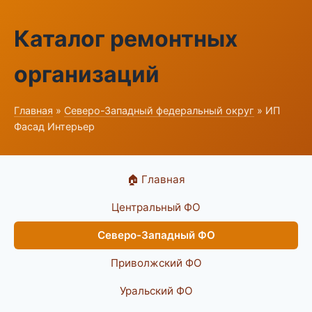
Каталог ремонтных
организаций
Главная
»
Северо-Западный федеральный округ
» ИП
Фасад Интерьер
🏠 Главная
Центральный ФО
Северо-Западный ФО
Приволжский ФО
Уральский ФО