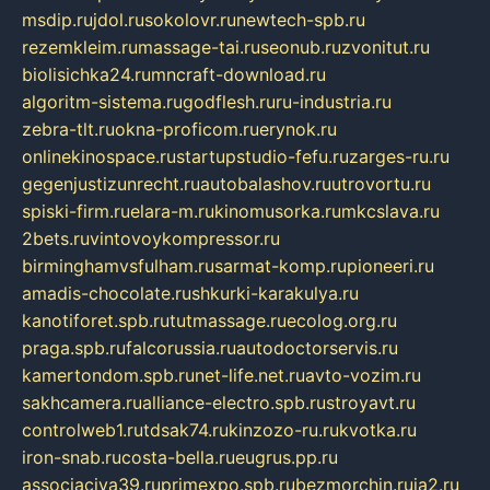
msdip.ru
jdol.ru
sokolovr.ru
newtech-spb.ru
rezemkleim.ru
massage-tai.ru
seonub.ru
zvonitut.ru
biolisichka24.ru
mncraft-download.ru
algoritm-sistema.ru
godflesh.ru
ru-industria.ru
zebra-tlt.ru
okna-proficom.ru
erynok.ru
onlinekinospace.ru
startupstudio-fefu.ru
zarges-ru.ru
gegenjustizunrecht.ru
autobalashov.ru
utrovortu.ru
spiski-firm.ru
elara-m.ru
kinomusorka.ru
mkcslava.ru
2bets.ru
vintovoykompressor.ru
birminghamvsfulham.ru
sarmat-komp.ru
pioneeri.ru
amadis-chocolate.ru
shkurki-karakulya.ru
kanotiforet.spb.ru
tutmassage.ru
ecolog.org.ru
praga.spb.ru
falcorussia.ru
autodoctorservis.ru
kamertondom.spb.ru
net-life.net.ru
avto-vozim.ru
sakhcamera.ru
alliance-electro.spb.ru
stroyavt.ru
controlweb1.ru
tdsak74.ru
kinzozo-ru.ru
kvotka.ru
iron-snab.ru
costa-bella.ru
eugrus.pp.ru
associaciya39.ru
primexpo.spb.ru
bezmorchin.ru
ia2.ru