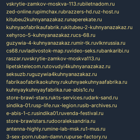
vskrytie-zamkov-moskva-113.ru
biletnadom.ru
zed-online.ru
pimchax.ru
brazzers-hd.ru
z-host.ru
kitubeu2kuhnyanazakaz.ru
naperekate.ru
kuhnyaofabrikaufabrik.ru
kitubeu-2-kuhnyanazakaz.ru
xehyroo-5-kuhnyanazakaz.ru
cs-68.ru
guzywia-4-kuhnyanazakaz.ru
mir-tk.ru
vlknrussia.ru
cs68.ru
vladivostok-map.ru
video-seks.ru
bankaribi.ru
raszar.ru
vskrytie-zamkov-moskva113.ru
lipetsktelecom.ru
tovudyi4kuhnyanazakaz.ru
seksuzb.ru
guzywia4kuhnyanazakaz.ru
fabrikaofabrikaokuhny.ru
kuhnyaekuhnyaafabrika.ru
kuhnyaykuhnyayfabrika.ru
e-abis1c.ru
store-brawl-stars.ru
kts-services.ru
dark-sand.ru
sindika-01.ru
sp-life.ru
x-legion.ru
sib-archives.ru
e-abis-1-c.ru
sindika01.ru
venda-festival.ru
store-brawlstars.ru
dooraleksandria.ru
antenna-highly.ru
mine-lab-msk.ru
1-mus.ru
3-sex-porn.ru
ban-damn.ru
purse-factory.ru