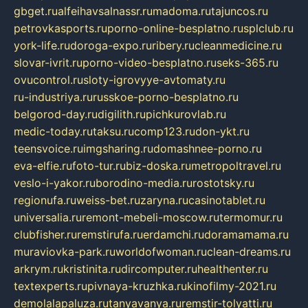
gbget.ru
alfeihavsalnassr.ru
madoma.ru
tajuncos.ru
petrovkasports.ru
porno-online-besplatno.ru
splclub.ru
york-life.ru
doroga-expo.ru
ribery.ru
cleanmedicine.ru
slovar-ivrit.ru
porno-video-besplatno.ru
seks-365.ru
ovucontrol.ru
sloty-igrovyye-avtomaty.ru
ru-industriya.ru
russkoe-porno-besplatno.ru
belgorod-day.ru
digilith.ru
pichkurovlab.ru
medic-today.ru
taksu.ru
comp123.ru
don-ykt.ru
teensvoice.ru
imgsharing.ru
domashnee-porno.ru
eva-elfie.ru
foto-tur.ru
biz-doska.ru
metropoltravel.ru
veslo-i-yakor.ru
borodino-media.ru
rostotsky.ru
regionufa.ru
weiss-bet.ru
zaryna.ru
casinotablet.ru
universalia.ru
remont-mebeli-moscow.ru
termomur.ru
clubfisher.ru
remstirufa.ru
erdamchi.ru
doramamama.ru
muraviovka-park.ru
worldofwoman.ru
clean-dreams.ru
arkrym.ru
kristinita.ru
dircomputer.ru
healthenter.ru
textexperts.ru
pivnaya-kruzhka.ru
kinofilmy-2021.ru
demolalapaluza.ru
tanyavanya.ru
remstir-tolyatti.ru