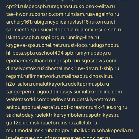
cpt21.ru
ispecspb.ru
regahost.ru
kolosok-elita.ru
tae-kwon.ru
consrio.com.ru
insiam.ru
avegainfo.ru
archery161.ru
bigencyclica.ru
vlast16.ru
korru.net
sarmiento.spb.su
extelopedia.ru
lammin-suo.spb.ru
iskatour.spb.ru
snpi.org.ru
running-line.ru
krygeva-spa.ru
chel.net.ru
rust-loco.ru
dugshop.ru
hl-beta.spb.ru
school494.spb.ru
mymubaby.ru
epoha-metalband.ru
ngr.spb.ru
rusgosnews.com
dieselvostok.ru
24hostel.msk.ru
w-dev.ru
f-ship.ru
regsmi.ru
filmnetwork.ru
malinasp.ru
kinosvin.ru
h2o-salon.ru
malutkayork.ru
deltaprim.spb.ru
tango-perm.ru
gooddir.ru
sgv.su
multiki-online.com
webkrasotki.com
cherinvest.ru
detskiy-ostrov.ru
ankou.spb.ru
alvesta1.ru
pdf-creator.ru
nix-files.org.ru
sakhatoday.ru
elektrikersymboler.ru
sputnikyes.ru
golf2club.msk.ru
aeforums.ru
zallclub.ru
multimodal.msk.ru
habaigry.ru
haikko.ru
sobakopedia.ru
isz-fest.ru
ewnc.info
screensaver-clock.net.ru