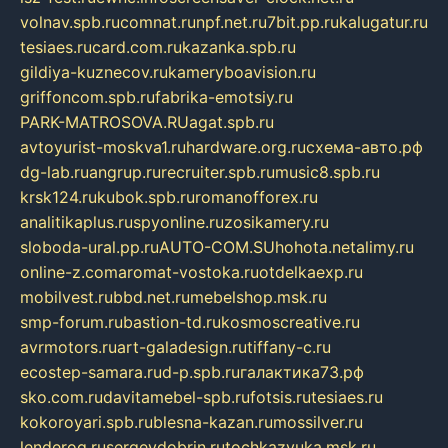
volnav.spb.ru
comnat.ru
npf.net.ru
7bit.pp.ru
kalugatur.ru
tesiaes.ru
card.com.ru
kazanka.spb.ru
gildiya-kuznecov.ru
kameryboavision.ru
griffoncom.spb.ru
fabrika-emotsiy.ru
PARK-MATROSOVA.RU
agat.spb.ru
avtoyurist-moskva1.ru
hardware.org.ru
схема-авто.рф
dg-lab.ru
angrup.ru
recruiter.spb.ru
music8.spb.ru
krsk124.ru
kubok.spb.ru
romanofforex.ru
analitikaplus.ru
spyonline.ru
zosikamery.ru
sloboda-ural.pp.ru
AUTO-COM.SU
hohota.net
alimy.ru
online-z.com
aromat-vostoka.ru
otdelkaexp.ru
mobilvest.ru
bbd.net.ru
mebelshop.msk.ru
smp-forum.ru
bastion-td.ru
kosmoscreative.ru
avrmotors.ru
art-galadesign.ru
tiffany-c.ru
ecostep-samara.ru
d-p.spb.ru
галактика73.рф
sko.com.ru
davitamebel-spb.ru
fotsis.ru
tesiaes.ru
kokoroyari.spb.ru
blesna-kazan.ru
mossilver.ru
lenderoq.ru
sergeydobrin.ru
tochkazvuka.msk.ru