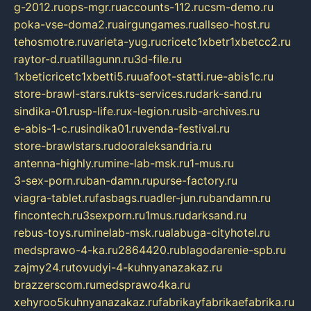
g-2012.ru
ops-mgr.ru
accounts-112.ru
csm-demo.ru
poka-vse-doma2.ru
airgungames.ru
allseo-host.ru
tehosmotre.ru
varieta-yug.ru
cricetc1xbetr1xbetcc2.ru
raytor-d.ru
atillagunn.ru
3d-file.ru
1xbeticricetc1xbetti5.ru
uafoot-statti.ru
e-abis1c.ru
store-brawl-stars.ru
kts-services.ru
dark-sand.ru
sindika-01.ru
sp-life.ru
x-legion.ru
sib-archives.ru
e-abis-1-c.ru
sindika01.ru
venda-festival.ru
store-brawlstars.ru
dooraleksandria.ru
antenna-highly.ru
mine-lab-msk.ru
1-mus.ru
3-sex-porn.ru
ban-damn.ru
purse-factory.ru
viagra-tablet.ru
fasbags.ru
adler-jun.ru
bandamn.ru
fincontech.ru
3sexporn.ru
1mus.ru
darksand.ru
rebus-toys.ru
minelab-msk.ru
alabuga-cityhotel.ru
medsprawo-4-ka.ru
2864420.ru
blagodarenie-spb.ru
zajmy24.ru
tovudyi-4-kuhnyanazakaz.ru
brazzerscom.ru
medsprawo4ka.ru
xehyroo5kuhnyanazakaz.ru
fabrikayfabrikaefabrika.ru