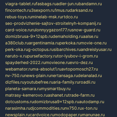
viagra-tablet.ru
fasbags.ru
adler-jun.ru
bandamn.ru
fincontech.ru
3sexporn.ru
1mus.ru
darksand.ru
rebus-toys.ru
minelab-msk.ru
rtdco.ru
seo-prodvizhenie-sajtov-stroitelnyh-kompanij.ru
card-voice.ru
rulonnyygazon177.ru
snow-guard.ru
domizbrusa-9x12spb.ru
demaholding.ru
aalse.ru
a380club.ru
argentinamia.ru
perkoka.ru
movie-one.ru
perk-oka.ru
g-octopus.ru
sibarchives.ru
andreislyusar.ru
naruto-x.ru
pursefactory.ru
tor-lyubov-i-grom.ru
spayderhed-2022.ru
movieone.ru
evro-dez.ru
webamator.ru
ma-absolut1.ru
avtopomosch27.ru
nv-750.ru
news-plain.ru
nertansaga.ru
delanalad.ru
dizfiles.ru
youtubefree.ru
aria-family.ru
roadli.ru
planeta-samara.ru
mysmartbuy.ru
matrasy-kemerovo.ru
ashanet.ru
trade-farm.ru
dotcustoms.ru
domizbrusa9x12spb.ru
autodamp.ru
narasimha.ru
djcommodities.ru
nv750.ru
x-ton.ru
newsplain.ru
cardvoice.ru
modopaper.ru
manunae.ru