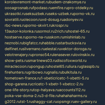
korolevremont-market.ru
budem-znakomye.ru
oooagrosnab.ru
fpodaso.ru
emfire.ru
pro-otdelky.ru
ukrasotki.ru
seksuzbek.ru
seks-uzbek.ru
porno-vk.ru
sovratili.ru
olecoon.ru
vd-dosug.ru
adonyev.ru
rbc-news.ru
porno-skvirt.ru
krospr.ru
13autor-kolonka.ru
sormol.ru
2rich.ru
hostel-65.ru
hostserve.ru
porno-na-russkom.ru
mishinlab.ru
neznobi.ru
bigfatcc.ru
habble.ru
starbucksvia.ru
delfinet.ru
silvernano.ru
elestal.ru
vektor-doroga.ru
velotrenajery.ru
pronso54.ru
lenasever.ru
lovinskix.ru
show-pets.ru
smartnews03.ru
discofoxworld.ru
miraclecoon.ru
pongup.ru
hostel65.ru
liura.ru
glasspb.ru
firehunters.ru
gribowo.ru
gnalis.ru
bulkitula.ru
hometown-france.ru
1-xbeticricetc-1-xbetti-5.ru
shop-garena.ru
cricetc-1-xbetr-1-xbetcc-2.ru
one-life-story.ru
top-halyava.ru
accounts112.ru
poka-vse-doma-2.ru
3-d-file.ru
hahahaharms.ru
g2012.ru
tst-1.ru
shaggy-cat.ru
opsmgr.ru
ev-gallery.ru