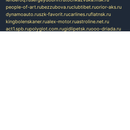
people-of-art.ru
bezzubova.ru
clubtibet.ru
orior-aks.ru
dynamoauto.ru
szk-favorit.ru
carlines.ru
flatnsk.ru
kingbolenskaner.ru
alex-motor.ru
astroline.net.ru
act1.spb.ru
polyglot.com.ru
gidlipetsk.ru
ooo-driada.ru
detsad125.ru
mir-zdoroviya.ru
bruslanovo.ru
siterem.ru
council.spb.ru
лодкипатриот.рф
kafekolizey.ru
iclub.net.ru
gazon-easy.ru
sugarepilekb.ru
grinox.ru
pylesostineco.ru
msts-ozarenie.ru
kameryjooan.ru
artemovskij.ru
dopler.spb.ru
aid70.ru
metall-perm.ru
ndm.msk.ru
ratingzooshop.ru
apiaccess.ru
globalautotrade.info
bezverhovskoe.ru
drsschool.ru
ZOOSMART.SPB.RU
dalakony.ru
medikijob.ru
remontt.spb.ru
photostudia.spb.ru
myragon.ru
terramia.ru
academy62.ru
gardengallereya.ru
rti.com.ru
artem-news.ru
biserinca.ru
krasnodarkurort.com
imshowtv.ru
mebel-v-tule.ru
mobtopik.ru
pcsecurity.net.ru
tool-sib.ru
multimetrunit.ru
sp-tour.ru