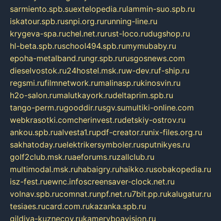
sarmiento.spb.su
extelopedia.ru
lammin-suo.spb.ru
iskatour.spb.ru
snpi.org.ru
running-line.ru
krygeva-spa.ru
chel.net.ru
rust-loco.ru
dugshop.ru
hl-beta.spb.ru
school494.spb.ru
mymubaby.ru
epoha-metalband.ru
ngr.spb.ru
rusgosnews.com
dieselvostok.ru
24hostel.msk.ru
w-dev.ru
f-ship.ru
regsmi.ru
filmnetwork.ru
malinasp.ru
kinosvin.ru
h2o-salon.ru
malutkayork.ru
deltaprim.spb.ru
tango-perm.ru
gooddir.ru
sgv.su
multiki-online.com
webkrasotki.com
cherinvest.ru
detskiy-ostrov.ru
ankou.spb.ru
alvesta1.ru
pdf-creator.ru
nix-files.org.ru
sakhatoday.ru
elektrikersymboler.ru
sputnikyes.ru
golf2club.msk.ru
aeforums.ru
zallclub.ru
multimodal.msk.ru
habaigry.ru
haikko.ru
sobakopedia.ru
isz-fest.ru
ewnc.info
screensaver-clock.net.ru
volnav.spb.ru
comnat.ru
npf.net.ru
7bit.pp.ru
kalugatur.ru
tesiaes.ru
card.com.ru
kazanka.spb.ru
gildiya-kuznecov.ru
kameryboavision.ru