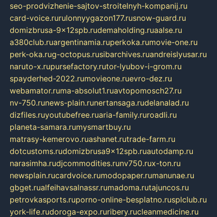
seo-prodvizhenie-sajtov-stroitelnyh-kompanij.ru
card-voice.ru
rulonnyygazon177.ru
snow-guard.ru
domizbrusa-9x12spb.ru
demaholding.ru
aalse.ru
a380club.ru
argentinamia.ru
perkoka.ru
movie-one.ru
perk-oka.ru
g-octopus.ru
sibarchives.ru
andreislyusar.ru
naruto-x.ru
pursefactory.ru
tor-lyubov-i-grom.ru
spayderhed-2022.ru
movieone.ru
evro-dez.ru
webamator.ru
ma-absolut1.ru
avtopomosch27.ru
nv-750.ru
news-plain.ru
nertansaga.ru
delanalad.ru
dizfiles.ru
youtubefree.ru
aria-family.ru
roadli.ru
planeta-samara.ru
mysmartbuy.ru
matrasy-kemerovo.ru
ashanet.ru
trade-farm.ru
dotcustoms.ru
domizbrusa9x12spb.ru
autodamp.ru
narasimha.ru
djcommodities.ru
nv750.ru
x-ton.ru
newsplain.ru
cardvoice.ru
modopaper.ru
manunae.ru
gbget.ru
alfeihavsalnassr.ru
madoma.ru
tajuncos.ru
petrovkasports.ru
porno-online-besplatno.ru
splclub.ru
york-life.ru
doroga-expo.ru
ribery.ru
cleanmedicine.ru