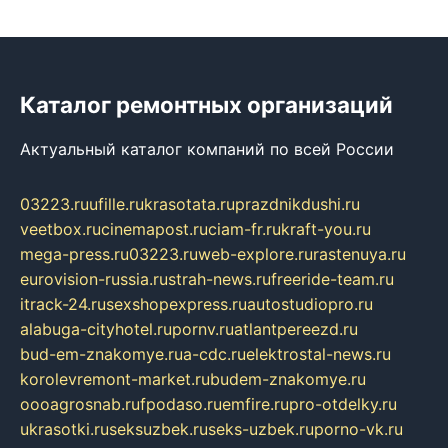
Каталог ремонтных организаций
Актуальный каталог компаний по всей России
03223.ru
ufille.ru
krasotata.ru
prazdnikdushi.ru
veetbox.ru
cinemapost.ru
ciam-fr.ru
kraft-you.ru
mega-press.ru
03223.ru
web-explore.ru
rastenuya.ru
eurovision-russia.ru
strah-news.ru
freeride-team.ru
itrack-24.ru
sexshopexpress.ru
autostudiopro.ru
alabuga-cityhotel.ru
pornv.ru
atlantpereezd.ru
bud-em-znakomye.ru
a-cdc.ru
elektrostal-news.ru
korolevremont-market.ru
budem-znakomye.ru
oooagrosnab.ru
fpodaso.ru
emfire.ru
pro-otdelky.ru
ukrasotki.ru
seksuzbek.ru
seks-uzbek.ru
porno-vk.ru