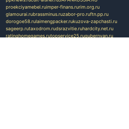
proekciyamebel.ru
imper-finans.ru
rim.org.ru
glamourai.ru
brassminus.ru
zabor-pro.ru
ftn.pp.ru
dorogoe58.ru
laimengpacker.ru
kuzova-zapchasti.ru
sageerp.ru
taxodrom.ru
dsrazvitie.ru
hardcity.net.ru
ratinghomegames.ru
topservice25.ru
gubernyan.ru
gtglasslined.ru
ii4.ru
tssport.spb.ru
andorra24.com
blackwallstreet.ru
oboimos.ru
optim-doors.com.ru
ikuch.ru
nycr.org.ru
npa21.ru
vremya-ch.spb.ru
desert000.ru
ivtorgi.ru
ifiori.ru
catalog-statei.ru
dcv.org.ru
spetsmaster174.ru
ipkameryhiseeu.ru
dum26.ru
ruspol.spb.ru
fr-opendp.ru
kam-solnyshko.ru
cheyenne-arapaho.ru
sevzapmetal.spb.ru
ted-lapidus.spb.ru
parasite-eliminator.ru
sigma-complete.ru
modernworld.ru
dama-moda.ru
eholot-group.ru
sk-nvkz.ru
DRONGOLD.RU
democratia2.ru
i-farmer.ru
mass-sport.org
jablonex.spb.ru
bookmess.ru
linkword.ru