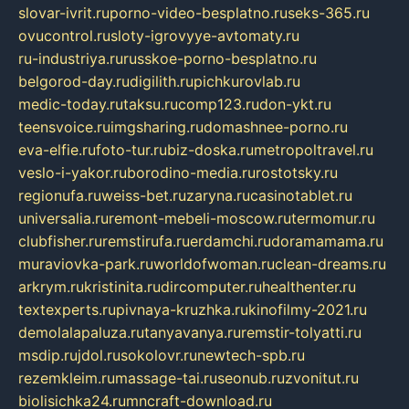
slovar-ivrit.ru
porno-video-besplatno.ru
seks-365.ru
ovucontrol.ru
sloty-igrovyye-avtomaty.ru
ru-industriya.ru
russkoe-porno-besplatno.ru
belgorod-day.ru
digilith.ru
pichkurovlab.ru
medic-today.ru
taksu.ru
comp123.ru
don-ykt.ru
teensvoice.ru
imgsharing.ru
domashnee-porno.ru
eva-elfie.ru
foto-tur.ru
biz-doska.ru
metropoltravel.ru
veslo-i-yakor.ru
borodino-media.ru
rostotsky.ru
regionufa.ru
weiss-bet.ru
zaryna.ru
casinotablet.ru
universalia.ru
remont-mebeli-moscow.ru
termomur.ru
clubfisher.ru
remstirufa.ru
erdamchi.ru
doramamama.ru
muraviovka-park.ru
worldofwoman.ru
clean-dreams.ru
arkrym.ru
kristinita.ru
dircomputer.ru
healthenter.ru
textexperts.ru
pivnaya-kruzhka.ru
kinofilmy-2021.ru
demolalapaluza.ru
tanyavanya.ru
remstir-tolyatti.ru
msdip.ru
jdol.ru
sokolovr.ru
newtech-spb.ru
rezemkleim.ru
massage-tai.ru
seonub.ru
zvonitut.ru
biolisichka24.ru
mncraft-download.ru