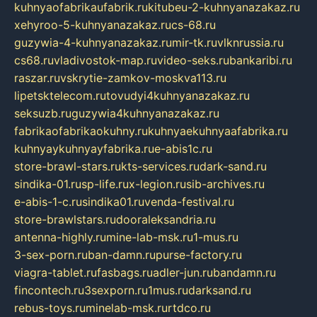
kuhnyaofabrikaufabrik.ru
kitubeu-2-kuhnyanazakaz.ru
xehyroo-5-kuhnyanazakaz.ru
cs-68.ru
guzywia-4-kuhnyanazakaz.ru
mir-tk.ru
vlknrussia.ru
cs68.ru
vladivostok-map.ru
video-seks.ru
bankaribi.ru
raszar.ru
vskrytie-zamkov-moskva113.ru
lipetsktelecom.ru
tovudyi4kuhnyanazakaz.ru
seksuzb.ru
guzywia4kuhnyanazakaz.ru
fabrikaofabrikaokuhny.ru
kuhnyaekuhnyaafabrika.ru
kuhnyaykuhnyayfabrika.ru
e-abis1c.ru
store-brawl-stars.ru
kts-services.ru
dark-sand.ru
sindika-01.ru
sp-life.ru
x-legion.ru
sib-archives.ru
e-abis-1-c.ru
sindika01.ru
venda-festival.ru
store-brawlstars.ru
dooraleksandria.ru
antenna-highly.ru
mine-lab-msk.ru
1-mus.ru
3-sex-porn.ru
ban-damn.ru
purse-factory.ru
viagra-tablet.ru
fasbags.ru
adler-jun.ru
bandamn.ru
fincontech.ru
3sexporn.ru
1mus.ru
darksand.ru
rebus-toys.ru
minelab-msk.ru
rtdco.ru