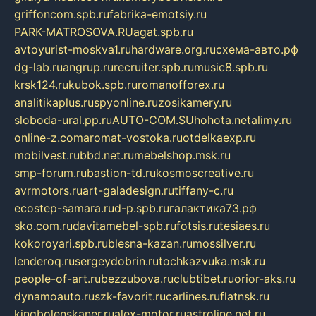
griffoncom.spb.ru
fabrika-emotsiy.ru
PARK-MATROSOVA.RU
agat.spb.ru
avtoyurist-moskva1.ru
hardware.org.ru
схема-авто.рф
dg-lab.ru
angrup.ru
recruiter.spb.ru
music8.spb.ru
krsk124.ru
kubok.spb.ru
romanofforex.ru
analitikaplus.ru
spyonline.ru
zosikamery.ru
sloboda-ural.pp.ru
AUTO-COM.SU
hohota.net
alimy.ru
online-z.com
aromat-vostoka.ru
otdelkaexp.ru
mobilvest.ru
bbd.net.ru
mebelshop.msk.ru
smp-forum.ru
bastion-td.ru
kosmoscreative.ru
avrmotors.ru
art-galadesign.ru
tiffany-c.ru
ecostep-samara.ru
d-p.spb.ru
галактика73.рф
sko.com.ru
davitamebel-spb.ru
fotsis.ru
tesiaes.ru
kokoroyari.spb.ru
blesna-kazan.ru
mossilver.ru
lenderoq.ru
sergeydobrin.ru
tochkazvuka.msk.ru
people-of-art.ru
bezzubova.ru
clubtibet.ru
orior-aks.ru
dynamoauto.ru
szk-favorit.ru
carlines.ru
flatnsk.ru
kingbolenskaner.ru
alex-motor.ru
astroline.net.ru