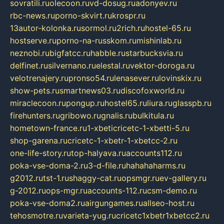
sovratili.ru
olecoon.ru
vd-dosug.ru
adonyev.ru
rbc-news.ru
porno-skvirt.ru
krospr.ru
13autor-kolonka.ru
sormol.ru
2rich.ru
hostel-65.ru
hostserve.ru
porno-na-russkom.ru
mishinlab.ru
neznobi.ru
bigfatcc.ru
habble.ru
starbucksvia.ru
delfinet.ru
silvernano.ru
elestal.ru
vektor-doroga.ru
velotrenajery.ru
pronso54.ru
lenasever.ru
lovinskix.ru
show-pets.ru
smartnews03.ru
discofoxworld.ru
miraclecoon.ru
pongup.ru
hostel65.ru
liura.ru
glasspb.ru
firehunters.ru
gribowo.ru
gnalis.ru
bulkitula.ru
hometown-france.ru
1-xbeticricetc-1-xbetti-5.ru
shop-garena.ru
cricetc-1-xbetr-1-xbetcc-2.ru
one-life-story.ru
top-halyava.ru
accounts112.ru
poka-vse-doma-2.ru
3-d-file.ru
hahahaharms.ru
g2012.ru
tst-1.ru
shaggy-cat.ru
opsmgr.ru
ev-gallery.ru
g-2012.ru
ops-mgr.ru
accounts-112.ru
csm-demo.ru
poka-vse-doma2.ru
airgungames.ru
allseo-host.ru
tehosmotre.ru
varieta-yug.ru
cricetc1xbetr1xbetcc2.ru