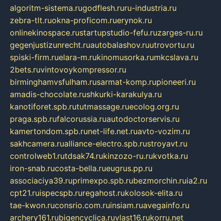
algoritm-sistema.ru
godflesh.ru
ru-industria.ru
zebra-tlt.ru
okna-proficom.ru
erynok.ru
onlinekinospace.ru
startupstudio-fefu.ru
zarges-ru.ru
gegenjustizunrecht.ru
autobalashov.ru
utrovortu.ru
spiski-firm.ru
elara-m.ru
kinomusorka.ru
mkcslava.ru
2bets.ru
vintovoykompressor.ru
birminghamvsfulham.ru
sarmat-komp.ru
pioneeri.ru
amadis-chocolate.ru
shkurki-karakulya.ru
kanotiforet.spb.ru
tutmassage.ru
ecolog.org.ru
praga.spb.ru
falcorussia.ru
autodoctorservis.ru
kamertondom.spb.ru
net-life.net.ru
avto-vozim.ru
sakhcamera.ru
alliance-electro.spb.ru
stroyavt.ru
controlweb1.ru
tdsak74.ru
kinzozo-ru.ru
kvotka.ru
iron-snab.ru
costa-bella.ru
eugrus.pp.ru
associaciya39.ru
primexpo.spb.ru
bezmorchin.ru
ia2.ru
cpt21.ru
ispecspb.ru
regahost.ru
kolosok-elita.ru
tae-kwon.ru
consrio.com.ru
insiam.ru
avegainfo.ru
archery161.ru
bigencyclica.ru
vlast16.ru
korru.net