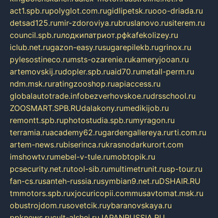
act1.spb.ru
polyglot.com.ru
gidlipetsk.ru
ooo-driada.ru
detsad125.ru
mir-zdoroviya.ru
bruslanovo.ru
siterem.ru
council.spb.ru
лодкипатриот.рф
kafekolizey.ru
iclub.net.ru
gazon-easy.ru
sugarepilekb.ru
grinox.ru
pylesostineco.ru
msts-ozarenie.ru
kameryjooan.ru
artemovskij.ru
dopler.spb.ru
aid70.ru
metall-perm.ru
ndm.msk.ru
ratingzooshop.ru
apiaccess.ru
globalautotrade.info
bezverhovskoe.ru
drsschool.ru
ZOOSMART.SPB.RU
dalakony.ru
medikijob.ru
remontt.spb.ru
photostudia.spb.ru
myragon.ru
terramia.ru
academy62.ru
gardengallereya.ru
rti.com.ru
artem-news.ru
biserinca.ru
krasnodarkurort.com
imshowtv.ru
mebel-v-tule.ru
mobtopik.ru
pcsecurity.net.ru
tool-sib.ru
multimetrunit.ru
sp-tour.ru
fan-cs.ru
santeh-russia.ru
symbian9.net.ru
DSHAIR.RU
tmmotors.spb.ru
xjocuricopii.com
musavtomat.msk.ru
obustrojdom.ru
sovetcik.ru
ybaranovskaya.ru
ppknews.ru
cult-alshei.ru
JAPANRUSSIA.RU