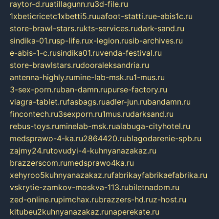
raytor-d.ru
atillagunn.ru
3d-file.ru
1xbeticricetc1xbetti5.ru
uafoot-statti.ru
e-abis1c.ru
store-brawl-stars.ru
kts-services.ru
dark-sand.ru
sindika-01.ru
sp-life.ru
x-legion.ru
sib-archives.ru
e-abis-1-c.ru
sindika01.ru
venda-festival.ru
store-brawlstars.ru
dooraleksandria.ru
antenna-highly.ru
mine-lab-msk.ru
1-mus.ru
3-sex-porn.ru
ban-damn.ru
purse-factory.ru
viagra-tablet.ru
fasbags.ru
adler-jun.ru
bandamn.ru
fincontech.ru
3sexporn.ru
1mus.ru
darksand.ru
rebus-toys.ru
minelab-msk.ru
alabuga-cityhotel.ru
medsprawo-4-ka.ru
2864420.ru
blagodarenie-spb.ru
zajmy24.ru
tovudyi-4-kuhnyanazakaz.ru
brazzerscom.ru
medsprawo4ka.ru
xehyroo5kuhnyanazakaz.ru
fabrikayfabrikaefabrika.ru
vskrytie-zamkov-moskva-113.ru
biletnadom.ru
zed-online.ru
pimchax.ru
brazzers-hd.ru
z-host.ru
kitubeu2kuhnyanazakaz.ru
naperekate.ru