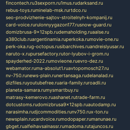
fincontech.ru
3sexporn.ru
1mus.ru
darksand.ru
rebus-toys.ru
minelab-msk.ru
rtdco.ru
seo-prodvizhenie-sajtov-stroitelnyh-kompanij.ru
card-voice.ru
rulonnyygazon177.ru
snow-guard.ru
domizbrusa-9x12spb.ru
demaholding.ru
aalse.ru
a380club.ru
argentinamia.ru
perkoka.ru
movie-one.ru
perk-oka.ru
g-octopus.ru
sibarchives.ru
andreislyusar.ru
naruto-x.ru
pursefactory.ru
tor-lyubov-i-grom.ru
spayderhed-2022.ru
movieone.ru
evro-dez.ru
webamator.ru
ma-absolut1.ru
avtopomosch27.ru
nv-750.ru
news-plain.ru
nertansaga.ru
delanalad.ru
dizfiles.ru
youtubefree.ru
aria-family.ru
roadli.ru
planeta-samara.ru
mysmartbuy.ru
matrasy-kemerovo.ru
ashanet.ru
trade-farm.ru
dotcustoms.ru
domizbrusa9x12spb.ru
autodamp.ru
narasimha.ru
djcommodities.ru
nv750.ru
x-ton.ru
newsplain.ru
cardvoice.ru
modopaper.ru
manunae.ru
gbget.ru
alfeihavsalnassr.ru
madoma.ru
tajuncos.ru