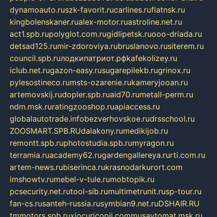
dynamoauto.ru
szk-favorit.ru
carlines.ru
flatnsk.ru
kingbolenskaner.ru
alex-motor.ru
astroline.net.ru
act1.spb.ru
polyglot.com.ru
gidlipetsk.ru
ooo-driada.ru
detsad125.ru
mir-zdoroviya.ru
bruslanovo.ru
siterem.ru
council.spb.ru
лодкипатриот.рф
kafekolizey.ru
iclub.net.ru
gazon-easy.ru
sugarepilekb.ru
grinox.ru
pylesostineco.ru
msts-ozarenie.ru
kameryjooan.ru
artemovskij.ru
dopler.spb.ru
aid70.ru
metall-perm.ru
ndm.msk.ru
ratingzooshop.ru
apiaccess.ru
globalautotrade.info
bezverhovskoe.ru
drsschool.ru
ZOOSMART.SPB.RU
dalakony.ru
medikijob.ru
remontt.spb.ru
photostudia.spb.ru
myragon.ru
terramia.ru
academy62.ru
gardengallereya.ru
rti.com.ru
artem-news.ru
biserinca.ru
krasnodarkurort.com
imshowtv.ru
mebel-v-tule.ru
mobtopik.ru
pcsecurity.net.ru
tool-sib.ru
multimetrunit.ru
sp-tour.ru
fan-cs.ru
santeh-russia.ru
symbian9.net.ru
DSHAIR.RU
tmmotors.spb.ru
xjocuricopii.com
musavtomat.msk.ru