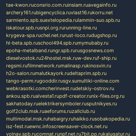
tae-kwon.ru
consrio.com.ru
insiam.ru
avegainfo.ru
archery161.ru
bigencyclica.ru
vlast16.ru
korru.net
sarmiento.spb.su
extelopedia.ru
lammin-suo.spb.ru
iskatour.spb.ru
snpi.org.ru
running-line.ru
krygeva-spa.ru
chel.net.ru
rust-loco.ru
dugshop.ru
hl-beta.spb.ru
school494.spb.ru
mymubaby.ru
epoha-metalband.ru
ngr.spb.ru
rusgosnews.com
dieselvostok.ru
24hostel.msk.ru
w-dev.ru
f-ship.ru
regsmi.ru
filmnetwork.ru
malinasp.ru
kinosvin.ru
h2o-salon.ru
malutkayork.ru
deltaprim.spb.ru
tango-perm.ru
gooddir.ru
sgv.su
multiki-online.com
webkrasotki.com
cherinvest.ru
detskiy-ostrov.ru
ankou.spb.ru
alvesta1.ru
pdf-creator.ru
nix-files.org.ru
sakhatoday.ru
elektrikersymboler.ru
sputnikyes.ru
golf2club.msk.ru
aeforums.ru
zallclub.ru
multimodal.msk.ru
habaigry.ru
haikko.ru
sobakopedia.ru
isz-fest.ru
ewnc.info
screensaver-clock.net.ru
volnav.spb.ru
comnat.ru
npf.net.ru
7bit.pp.ru
kalugatur.ru