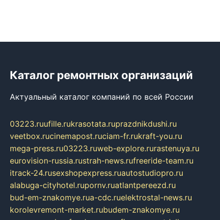
Каталог ремонтных организаций
Актуальный каталог компаний по всей России
03223.ru
ufille.ru
krasotata.ru
prazdnikdushi.ru
veetbox.ru
cinemapost.ru
ciam-fr.ru
kraft-you.ru
mega-press.ru
03223.ru
web-explore.ru
rastenuya.ru
eurovision-russia.ru
strah-news.ru
freeride-team.ru
itrack-24.ru
sexshopexpress.ru
autostudiopro.ru
alabuga-cityhotel.ru
pornv.ru
atlantpereezd.ru
bud-em-znakomye.ru
a-cdc.ru
elektrostal-news.ru
korolevremont-market.ru
budem-znakomye.ru