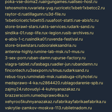
poka-vse-doma2.ru
airgungames.ru
allseo-host.ru
tehosmotre.ru
varieta-yug.ru
cricetc1xbetr1xbetcc2.ru
raytor-d.ru
atillagunn.ru
3d-file.ru
1xbeticricetc1xbetti5.ru
uafoot-statti.ru
e-abis1c.ru
store-brawl-stars.ru
kts-services.ru
dark-sand.ru
sindika-01.ru
sp-life.ru
x-legion.ru
sib-archives.ru
e-abis-1-c.ru
sindika01.ru
venda-festival.ru
store-brawlstars.ru
dooraleksandria.ru
antenna-highly.ru
mine-lab-msk.ru
1-mus.ru
3-sex-porn.ru
ban-damn.ru
purse-factory.ru
viagra-tablet.ru
fasbags.ru
adler-jun.ru
bandamn.ru
fincontech.ru
3sexporn.ru
1mus.ru
darksand.ru
rebus-toys.ru
minelab-msk.ru
alabuga-cityhotel.ru
medsprawo-4-ka.ru
2864420.ru
blagodarenie-spb.ru
zajmy24.ru
tovudyi-4-kuhnyanazakaz.ru
brazzerscom.ru
medsprawo4ka.ru
xehyroo5kuhnyanazakaz.ru
fabrikayfabrikaefabrika.ru
vskrytie-zamkov-moskva-113.ru
biletnadom.ru