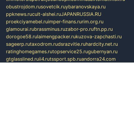
obustrojdom.ru
sovetcik.ru
ybaranovskaya.ru
ppknews.ru
cult-alshei.ru
JAPANRUSSIA.RU
proekciyamebel.ru
imper-finans.ru
rim.org.ru
glamourai.ru
brassminus.ru
zabor-pro.ru
ftn.pp.ru
dorogoe58.ru
laimengpacker.ru
kuzova-zapchasti.ru
sageerp.ru
taxodrom.ru
dsrazvitie.ru
hardcity.net.ru
ratinghomegames.ru
topservice25.ru
gubernyan.ru
gtglasslined.ru
ii4.ru
tssport.spb.ru
andorra24.com
blackwallstreet.ru
oboimos.ru
optim-doors.com.ru
ikuch.ru
nycr.org.ru
npa21.ru
vremya-ch.spb.ru
desert000.ru
ivtorgi.ru
ifiori.ru
catalog-statei.ru
dcv.org.ru
spetsmaster174.ru
ipkameryhiseeu.ru
dum26.ru
ruspol.spb.ru
fr-opendp.ru
kam-solnyshko.ru
cheyenne-arapaho.ru
sevzapmetal.spb.ru
ted-lapidus.spb.ru
parasite-eliminator.ru
sigma-complete.ru
modernworld.ru
dama-moda.ru
eholot-group.ru
sk-nvkz.ru
DRONGOLD.RU
democratia2.ru
i-farmer.ru
mass-sport.org