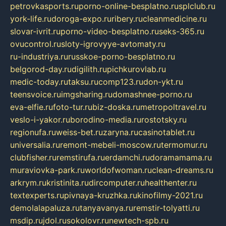
petrovkasports.ru
porno-online-besplatno.ru
splclub.ru
york-life.ru
doroga-expo.ru
ribery.ru
cleanmedicine.ru
slovar-ivrit.ru
porno-video-besplatno.ru
seks-365.ru
ovucontrol.ru
sloty-igrovyye-avtomaty.ru
ru-industriya.ru
russkoe-porno-besplatno.ru
belgorod-day.ru
digilith.ru
pichkurovlab.ru
medic-today.ru
taksu.ru
comp123.ru
don-ykt.ru
teensvoice.ru
imgsharing.ru
domashnee-porno.ru
eva-elfie.ru
foto-tur.ru
biz-doska.ru
metropoltravel.ru
veslo-i-yakor.ru
borodino-media.ru
rostotsky.ru
regionufa.ru
weiss-bet.ru
zaryna.ru
casinotablet.ru
universalia.ru
remont-mebeli-moscow.ru
termomur.ru
clubfisher.ru
remstirufa.ru
erdamchi.ru
doramamama.ru
muraviovka-park.ru
worldofwoman.ru
clean-dreams.ru
arkrym.ru
kristinita.ru
dircomputer.ru
healthenter.ru
textexperts.ru
pivnaya-kruzhka.ru
kinofilmy-2021.ru
demolalapaluza.ru
tanyavanya.ru
remstir-tolyatti.ru
msdip.ru
jdol.ru
sokolovr.ru
newtech-spb.ru