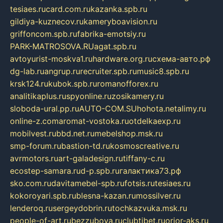
tesiaes.ru
card.com.ru
kazanka.spb.ru
gildiya-kuznecov.ru
kameryboavision.ru
griffoncom.spb.ru
fabrika-emotsiy.ru
PARK-MATROSOVA.RU
agat.spb.ru
avtoyurist-moskva1.ru
hardware.org.ru
схема-авто.рф
dg-lab.ru
angrup.ru
recruiter.spb.ru
music8.spb.ru
krsk124.ru
kubok.spb.ru
romanofforex.ru
analitikaplus.ru
spyonline.ru
zosikamery.ru
sloboda-ural.pp.ru
AUTO-COM.SU
hohota.net
alimy.ru
online-z.com
aromat-vostoka.ru
otdelkaexp.ru
mobilvest.ru
bbd.net.ru
mebelshop.msk.ru
smp-forum.ru
bastion-td.ru
kosmoscreative.ru
avrmotors.ru
art-galadesign.ru
tiffany-c.ru
ecostep-samara.ru
d-p.spb.ru
галактика73.рф
sko.com.ru
davitamebel-spb.ru
fotsis.ru
tesiaes.ru
kokoroyari.spb.ru
blesna-kazan.ru
mossilver.ru
lenderoq.ru
sergeydobrin.ru
tochkazvuka.msk.ru
people-of-art.ru
bezzubova.ru
clubtibet.ru
orior-aks.ru