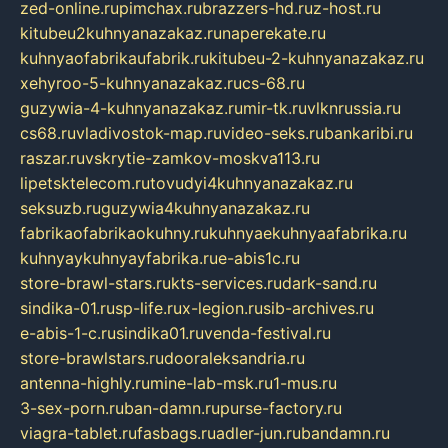
zed-online.ru
pimchax.ru
brazzers-hd.ru
z-host.ru
kitubeu2kuhnyanazakaz.ru
naperekate.ru
kuhnyaofabrikaufabrik.ru
kitubeu-2-kuhnyanazakaz.ru
xehyroo-5-kuhnyanazakaz.ru
cs-68.ru
guzywia-4-kuhnyanazakaz.ru
mir-tk.ru
vlknrussia.ru
cs68.ru
vladivostok-map.ru
video-seks.ru
bankaribi.ru
raszar.ru
vskrytie-zamkov-moskva113.ru
lipetsktelecom.ru
tovudyi4kuhnyanazakaz.ru
seksuzb.ru
guzywia4kuhnyanazakaz.ru
fabrikaofabrikaokuhny.ru
kuhnyaekuhnyaafabrika.ru
kuhnyaykuhnyayfabrika.ru
e-abis1c.ru
store-brawl-stars.ru
kts-services.ru
dark-sand.ru
sindika-01.ru
sp-life.ru
x-legion.ru
sib-archives.ru
e-abis-1-c.ru
sindika01.ru
venda-festival.ru
store-brawlstars.ru
dooraleksandria.ru
antenna-highly.ru
mine-lab-msk.ru
1-mus.ru
3-sex-porn.ru
ban-damn.ru
purse-factory.ru
viagra-tablet.ru
fasbags.ru
adler-jun.ru
bandamn.ru