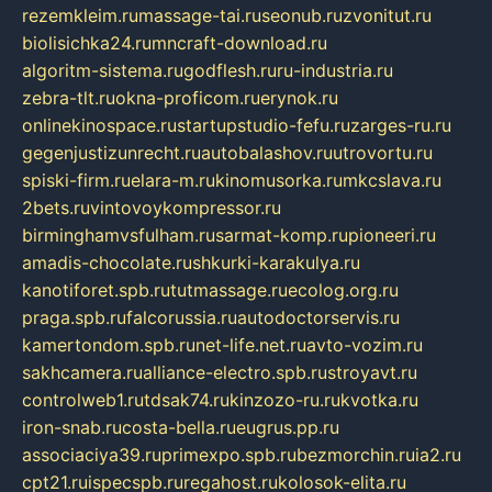
rezemkleim.ru
massage-tai.ru
seonub.ru
zvonitut.ru
biolisichka24.ru
mncraft-download.ru
algoritm-sistema.ru
godflesh.ru
ru-industria.ru
zebra-tlt.ru
okna-proficom.ru
erynok.ru
onlinekinospace.ru
startupstudio-fefu.ru
zarges-ru.ru
gegenjustizunrecht.ru
autobalashov.ru
utrovortu.ru
spiski-firm.ru
elara-m.ru
kinomusorka.ru
mkcslava.ru
2bets.ru
vintovoykompressor.ru
birminghamvsfulham.ru
sarmat-komp.ru
pioneeri.ru
amadis-chocolate.ru
shkurki-karakulya.ru
kanotiforet.spb.ru
tutmassage.ru
ecolog.org.ru
praga.spb.ru
falcorussia.ru
autodoctorservis.ru
kamertondom.spb.ru
net-life.net.ru
avto-vozim.ru
sakhcamera.ru
alliance-electro.spb.ru
stroyavt.ru
controlweb1.ru
tdsak74.ru
kinzozo-ru.ru
kvotka.ru
iron-snab.ru
costa-bella.ru
eugrus.pp.ru
associaciya39.ru
primexpo.spb.ru
bezmorchin.ru
ia2.ru
cpt21.ru
ispecspb.ru
regahost.ru
kolosok-elita.ru