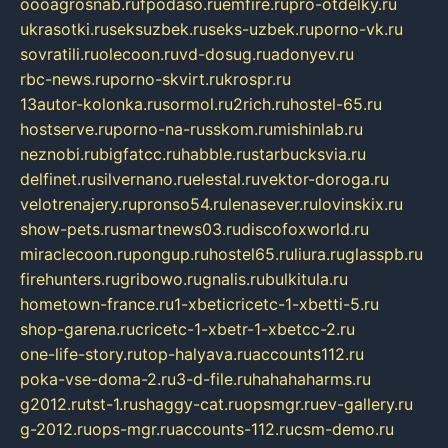
oooagrosnab.ru
fpodaso.ru
emfire.ru
pro-otdelky.ru
ukrasotki.ru
seksuzbek.ru
seks-uzbek.ru
porno-vk.ru
sovratili.ru
olecoon.ru
vd-dosug.ru
adonyev.ru
rbc-news.ru
porno-skvirt.ru
krospr.ru
13autor-kolonka.ru
sormol.ru
2rich.ru
hostel-65.ru
hostserve.ru
porno-na-russkom.ru
mishinlab.ru
neznobi.ru
bigfatcc.ru
habble.ru
starbucksvia.ru
delfinet.ru
silvernano.ru
elestal.ru
vektor-doroga.ru
velotrenajery.ru
pronso54.ru
lenasever.ru
lovinskix.ru
show-pets.ru
smartnews03.ru
discofoxworld.ru
miraclecoon.ru
pongup.ru
hostel65.ru
liura.ru
glasspb.ru
firehunters.ru
gribowo.ru
gnalis.ru
bulkitula.ru
hometown-france.ru
1-xbeticricetc-1-xbetti-5.ru
shop-garena.ru
cricetc-1-xbetr-1-xbetcc-2.ru
one-life-story.ru
top-halyava.ru
accounts112.ru
poka-vse-doma-2.ru
3-d-file.ru
hahahaharms.ru
g2012.ru
tst-1.ru
shaggy-cat.ru
opsmgr.ru
ev-gallery.ru
g-2012.ru
ops-mgr.ru
accounts-112.ru
csm-demo.ru