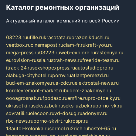
Каталог ремонтных организаций
Актуальный каталог компаний по всей России
03223.ru
ufille.ru
krasotata.ru
prazdnikdushi.ru
veetbox.ru
cinemapost.ru
ciam-fr.ru
kraft-you.ru
mega-press.ru
03223.ru
web-explore.ru
rastenuya.ru
eurovision-russia.ru
strah-news.ru
freeride-team.ru
itrack-24.ru
sexshopexpress.ru
autostudiopro.ru
alabuga-cityhotel.ru
pornv.ru
atlantpereezd.ru
bud-em-znakomye.ru
a-cdc.ru
elektrostal-news.ru
korolevremont-market.ru
budem-znakomye.ru
oooagrosnab.ru
fpodaso.ru
emfire.ru
pro-otdelky.ru
ukrasotki.ru
seksuzbek.ru
seks-uzbek.ru
porno-vk.ru
sovratili.ru
olecoon.ru
vd-dosug.ru
adonyev.ru
rbc-news.ru
porno-skvirt.ru
krospr.ru
13autor-kolonka.ru
sormol.ru
2rich.ru
hostel-65.ru