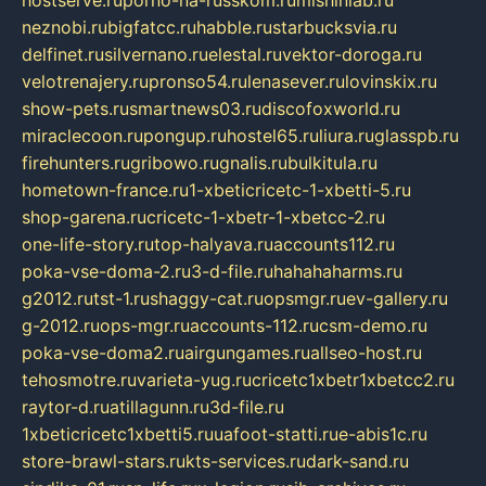
hostserve.ru
porno-na-russkom.ru
mishinlab.ru
neznobi.ru
bigfatcc.ru
habble.ru
starbucksvia.ru
delfinet.ru
silvernano.ru
elestal.ru
vektor-doroga.ru
velotrenajery.ru
pronso54.ru
lenasever.ru
lovinskix.ru
show-pets.ru
smartnews03.ru
discofoxworld.ru
miraclecoon.ru
pongup.ru
hostel65.ru
liura.ru
glasspb.ru
firehunters.ru
gribowo.ru
gnalis.ru
bulkitula.ru
hometown-france.ru
1-xbeticricetc-1-xbetti-5.ru
shop-garena.ru
cricetc-1-xbetr-1-xbetcc-2.ru
one-life-story.ru
top-halyava.ru
accounts112.ru
poka-vse-doma-2.ru
3-d-file.ru
hahahaharms.ru
g2012.ru
tst-1.ru
shaggy-cat.ru
opsmgr.ru
ev-gallery.ru
g-2012.ru
ops-mgr.ru
accounts-112.ru
csm-demo.ru
poka-vse-doma2.ru
airgungames.ru
allseo-host.ru
tehosmotre.ru
varieta-yug.ru
cricetc1xbetr1xbetcc2.ru
raytor-d.ru
atillagunn.ru
3d-file.ru
1xbeticricetc1xbetti5.ru
uafoot-statti.ru
e-abis1c.ru
store-brawl-stars.ru
kts-services.ru
dark-sand.ru