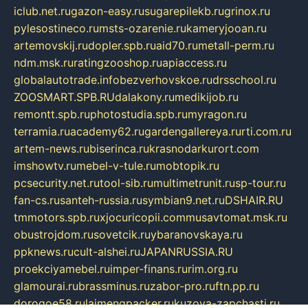
iclub.net.ru
gazon-easy.ru
sugarepilekb.ru
grinox.ru
pylesostineco.ru
msts-ozarenie.ru
kameryjooan.ru
artemovskij.ru
dopler.spb.ru
aid70.ru
metall-perm.ru
ndm.msk.ru
ratingzooshop.ru
apiaccess.ru
globalautotrade.info
bezverhovskoe.ru
drsschool.ru
ZOOSMART.SPB.RU
dalakony.ru
medikijob.ru
remontt.spb.ru
photostudia.spb.ru
myragon.ru
terramia.ru
academy62.ru
gardengallereya.ru
rti.com.ru
artem-news.ru
biserinca.ru
krasnodarkurort.com
imshowtv.ru
mebel-v-tule.ru
mobtopik.ru
pcsecurity.net.ru
tool-sib.ru
multimetrunit.ru
sp-tour.ru
fan-cs.ru
santeh-russia.ru
symbian9.net.ru
DSHAIR.RU
tmmotors.spb.ru
xjocuricopii.com
musavtomat.msk.ru
obustrojdom.ru
sovetcik.ru
ybaranovskaya.ru
ppknews.ru
cult-alshei.ru
JAPANRUSSIA.RU
proekciyamebel.ru
imper-finans.ru
rim.org.ru
glamourai.ru
brassminus.ru
zabor-pro.ru
ftn.pp.ru
dorogoe58.ru
laimengpacker.ru
kuzova-zapchasti.ru