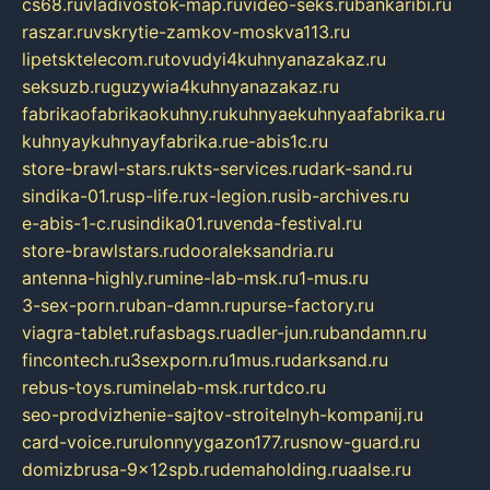
cs68.ru
vladivostok-map.ru
video-seks.ru
bankaribi.ru
raszar.ru
vskrytie-zamkov-moskva113.ru
lipetsktelecom.ru
tovudyi4kuhnyanazakaz.ru
seksuzb.ru
guzywia4kuhnyanazakaz.ru
fabrikaofabrikaokuhny.ru
kuhnyaekuhnyaafabrika.ru
kuhnyaykuhnyayfabrika.ru
e-abis1c.ru
store-brawl-stars.ru
kts-services.ru
dark-sand.ru
sindika-01.ru
sp-life.ru
x-legion.ru
sib-archives.ru
e-abis-1-c.ru
sindika01.ru
venda-festival.ru
store-brawlstars.ru
dooraleksandria.ru
antenna-highly.ru
mine-lab-msk.ru
1-mus.ru
3-sex-porn.ru
ban-damn.ru
purse-factory.ru
viagra-tablet.ru
fasbags.ru
adler-jun.ru
bandamn.ru
fincontech.ru
3sexporn.ru
1mus.ru
darksand.ru
rebus-toys.ru
minelab-msk.ru
rtdco.ru
seo-prodvizhenie-sajtov-stroitelnyh-kompanij.ru
card-voice.ru
rulonnyygazon177.ru
snow-guard.ru
domizbrusa-9x12spb.ru
demaholding.ru
aalse.ru