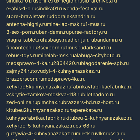
sindika-01.ru
sp-life.ru
x-legion.ru
sib-archives.ru
e-abis-1-c.ru
sindika01.ru
venda-festival.ru
store-brawlstars.ru
dooraleksandria.ru
antenna-highly.ru
mine-lab-msk.ru
1-mus.ru
3-sex-porn.ru
ban-damn.ru
purse-factory.ru
viagra-tablet.ru
fasbags.ru
adler-jun.ru
bandamn.ru
fincontech.ru
3sexporn.ru
1mus.ru
darksand.ru
rebus-toys.ru
minelab-msk.ru
alabuga-cityhotel.ru
medsprawo-4-ka.ru
2864420.ru
blagodarenie-spb.ru
zajmy24.ru
tovudyi-4-kuhnyanazakaz.ru
brazzerscom.ru
medsprawo4ka.ru
xehyroo5kuhnyanazakaz.ru
fabrikayfabrikaefabrika.ru
vskrytie-zamkov-moskva-113.ru
biletnadom.ru
zed-online.ru
pimchax.ru
brazzers-hd.ru
z-host.ru
kitubeu2kuhnyanazakaz.ru
naperekate.ru
kuhnyaofabrikaufabrik.ru
kitubeu-2-kuhnyanazakaz.ru
xehyroo-5-kuhnyanazakaz.ru
cs-68.ru
guzywia-4-kuhnyanazakaz.ru
mir-tk.ru
vlknrussia.ru