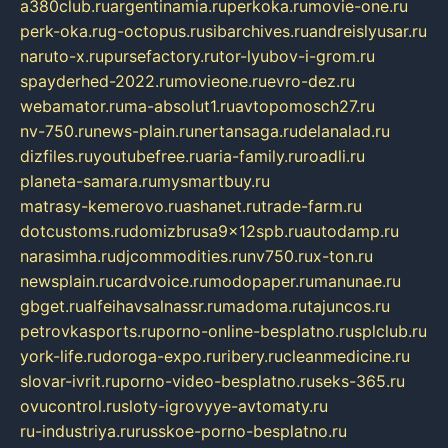
a380club.ru
argentinamia.ru
perkoka.ru
movie-one.ru
perk-oka.ru
g-octopus.ru
sibarchives.ru
andreislyusar.ru
naruto-x.ru
pursefactory.ru
tor-lyubov-i-grom.ru
spayderhed-2022.ru
movieone.ru
evro-dez.ru
webamator.ru
ma-absolut1.ru
avtopomosch27.ru
nv-750.ru
news-plain.ru
nertansaga.ru
delanalad.ru
dizfiles.ru
youtubefree.ru
aria-family.ru
roadli.ru
planeta-samara.ru
mysmartbuy.ru
matrasy-kemerovo.ru
ashanet.ru
trade-farm.ru
dotcustoms.ru
domizbrusa9x12spb.ru
autodamp.ru
narasimha.ru
djcommodities.ru
nv750.ru
x-ton.ru
newsplain.ru
cardvoice.ru
modopaper.ru
manunae.ru
gbget.ru
alfeihavsalnassr.ru
madoma.ru
tajuncos.ru
petrovkasports.ru
porno-online-besplatno.ru
splclub.ru
york-life.ru
doroga-expo.ru
ribery.ru
cleanmedicine.ru
slovar-ivrit.ru
porno-video-besplatno.ru
seks-365.ru
ovucontrol.ru
sloty-igrovyye-avtomaty.ru
ru-industriya.ru
russkoe-porno-besplatno.ru