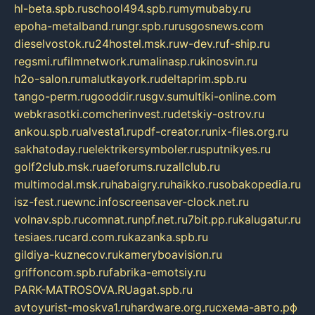
hl-beta.spb.ru
school494.spb.ru
mymubaby.ru
epoha-metalband.ru
ngr.spb.ru
rusgosnews.com
dieselvostok.ru
24hostel.msk.ru
w-dev.ru
f-ship.ru
regsmi.ru
filmnetwork.ru
malinasp.ru
kinosvin.ru
h2o-salon.ru
malutkayork.ru
deltaprim.spb.ru
tango-perm.ru
gooddir.ru
sgv.su
multiki-online.com
webkrasotki.com
cherinvest.ru
detskiy-ostrov.ru
ankou.spb.ru
alvesta1.ru
pdf-creator.ru
nix-files.org.ru
sakhatoday.ru
elektrikersymboler.ru
sputnikyes.ru
golf2club.msk.ru
aeforums.ru
zallclub.ru
multimodal.msk.ru
habaigry.ru
haikko.ru
sobakopedia.ru
isz-fest.ru
ewnc.info
screensaver-clock.net.ru
volnav.spb.ru
comnat.ru
npf.net.ru
7bit.pp.ru
kalugatur.ru
tesiaes.ru
card.com.ru
kazanka.spb.ru
gildiya-kuznecov.ru
kameryboavision.ru
griffoncom.spb.ru
fabrika-emotsiy.ru
PARK-MATROSOVA.RU
agat.spb.ru
avtoyurist-moskva1.ru
hardware.org.ru
схема-авто.рф