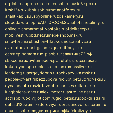
dg-lab.ru
angrup.ru
recruiter.spb.ru
music8.spb.ru
krsk124.ru
kubok.spb.ru
romanofforex.ru
analitikaplus.ru
spyonline.ru
zosikamery.ru
sloboda-ural.pp.ru
AUTO-COM.SU
hohota.net
alimy.ru
online-z.com
aromat-vostoka.ru
otdelkaexp.ru
mobilvest.ru
bbd.net.ru
mebelshop.msk.ru
smp-forum.ru
bastion-td.ru
kosmoscreative.ru
avrmotors.ru
art-galadesign.ru
tiffany-c.ru
ecostep-samara.ru
d-p.spb.ru
галактика73.рф
sko.com.ru
davitamebel-spb.ru
fotsis.ru
tesiaes.ru
kokoroyari.spb.ru
blesna-kazan.ru
mossilver.ru
lenderoq.ru
sergeydobrin.ru
tochkazvuka.msk.ru
people-of-art.ru
bezzubova.ru
clubtibet.ru
orior-aks.ru
dynamoauto.ru
szk-favorit.ru
carlines.ru
flatnsk.ru
kingbolenskaner.ru
alex-motor.ru
astroline.net.ru
act1.spb.ru
polyglot.com.ru
gidlipetsk.ru
ooo-driada.ru
detsad125.ru
mir-zdoroviya.ru
bruslanovo.ru
siterem.ru
council.spb.ru
лодкипатриот.рф
kafekolizey.ru