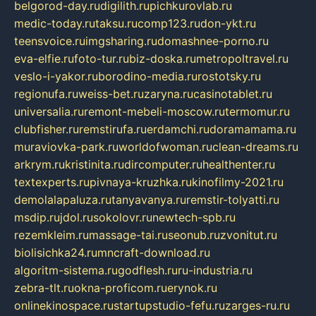
belgorod-day.ru
digilith.ru
pichkurovlab.ru
medic-today.ru
taksu.ru
comp123.ru
don-ykt.ru
teensvoice.ru
imgsharing.ru
domashnee-porno.ru
eva-elfie.ru
foto-tur.ru
biz-doska.ru
metropoltravel.ru
veslo-i-yakor.ru
borodino-media.ru
rostotsky.ru
regionufa.ru
weiss-bet.ru
zaryna.ru
casinotablet.ru
universalia.ru
remont-mebeli-moscow.ru
termomur.ru
clubfisher.ru
remstirufa.ru
erdamchi.ru
doramamama.ru
muraviovka-park.ru
worldofwoman.ru
clean-dreams.ru
arkrym.ru
kristinita.ru
dircomputer.ru
healthenter.ru
textexperts.ru
pivnaya-kruzhka.ru
kinofilmy-2021.ru
demolalapaluza.ru
tanyavanya.ru
remstir-tolyatti.ru
msdip.ru
jdol.ru
sokolovr.ru
newtech-spb.ru
rezemkleim.ru
massage-tai.ru
seonub.ru
zvonitut.ru
biolisichka24.ru
mncraft-download.ru
algoritm-sistema.ru
godflesh.ru
ru-industria.ru
zebra-tlt.ru
okna-proficom.ru
erynok.ru
onlinekinospace.ru
startupstudio-fefu.ru
zarges-ru.ru