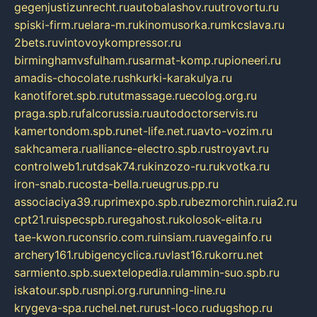
gegenjustizunrecht.ru
autobalashov.ru
utrovortu.ru
spiski-firm.ru
elara-m.ru
kinomusorka.ru
mkcslava.ru
2bets.ru
vintovoykompressor.ru
birminghamvsfulham.ru
sarmat-komp.ru
pioneeri.ru
amadis-chocolate.ru
shkurki-karakulya.ru
kanotiforet.spb.ru
tutmassage.ru
ecolog.org.ru
praga.spb.ru
falcorussia.ru
autodoctorservis.ru
kamertondom.spb.ru
net-life.net.ru
avto-vozim.ru
sakhcamera.ru
alliance-electro.spb.ru
stroyavt.ru
controlweb1.ru
tdsak74.ru
kinzozo-ru.ru
kvotka.ru
iron-snab.ru
costa-bella.ru
eugrus.pp.ru
associaciya39.ru
primexpo.spb.ru
bezmorchin.ru
ia2.ru
cpt21.ru
ispecspb.ru
regahost.ru
kolosok-elita.ru
tae-kwon.ru
consrio.com.ru
insiam.ru
avegainfo.ru
archery161.ru
bigencyclica.ru
vlast16.ru
korru.net
sarmiento.spb.su
extelopedia.ru
lammin-suo.spb.ru
iskatour.spb.ru
snpi.org.ru
running-line.ru
krygeva-spa.ru
chel.net.ru
rust-loco.ru
dugshop.ru