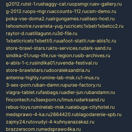
g2012.ru
tst-1.ru
shaggy-cat.ru
opsmgr.ru
ev-gallery.ru
g-2012.ru
ops-mgr.ru
accounts-112.ru
csm-demo.ru
poka-vse-doma2.ru
airgungames.ru
allseo-host.ru
tehosmotre.ru
varieta-yug.ru
cricetc1xbetr1xbetcc2.ru
raytor-d.ru
atillagunn.ru
3d-file.ru
1xbeticricetc1xbetti5.ru
uafoot-statti.ru
e-abis1c.ru
store-brawl-stars.ru
kts-services.ru
dark-sand.ru
sindika-01.ru
sp-life.ru
x-legion.ru
sib-archives.ru
e-abis-1-c.ru
sindika01.ru
venda-festival.ru
store-brawlstars.ru
dooraleksandria.ru
antenna-highly.ru
mine-lab-msk.ru
1-mus.ru
3-sex-porn.ru
ban-damn.ru
purse-factory.ru
viagra-tablet.ru
fasbags.ru
adler-jun.ru
bandamn.ru
fincontech.ru
3sexporn.ru
1mus.ru
darksand.ru
rebus-toys.ru
minelab-msk.ru
alabuga-cityhotel.ru
medsprawo-4-ka.ru
2864420.ru
blagodarenie-spb.ru
zajmy24.ru
tovudyi-4-kuhnyanazakaz.ru
brazzerscom.ru
medsprawo4ka.ru