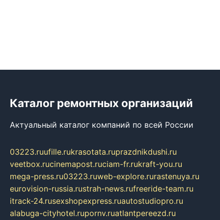
Каталог ремонтных организаций
Актуальный каталог компаний по всей России
03223.ru
ufille.ru
krasotata.ru
prazdnikdushi.ru
veetbox.ru
cinemapost.ru
ciam-fr.ru
kraft-you.ru
mega-press.ru
03223.ru
web-explore.ru
rastenuya.ru
eurovision-russia.ru
strah-news.ru
freeride-team.ru
itrack-24.ru
sexshopexpress.ru
autostudiopro.ru
alabuga-cityhotel.ru
pornv.ru
atlantpereezd.ru