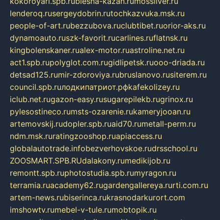
kokoroyari.spb.ru
blesna-kazan.ru
mossilver.ru
lenderoq.ru
sergeydobrin.ru
tochkazvuka.msk.ru
people-of-art.ru
bezzubova.ru
clubtibet.ru
orior-aks.ru
dynamoauto.ru
szk-favorit.ru
carlines.ru
flatnsk.ru
kingbolenskaner.ru
alex-motor.ru
astroline.net.ru
act1.spb.ru
polyglot.com.ru
gidlipetsk.ru
ooo-driada.ru
detsad125.ru
mir-zdoroviya.ru
bruslanovo.ru
siterem.ru
council.spb.ru
лодкипатриот.рф
kafekolizey.ru
iclub.net.ru
gazon-easy.ru
sugarepilekb.ru
grinox.ru
pylesostineco.ru
msts-ozarenie.ru
kameryjooan.ru
artemovskij.ru
dopler.spb.ru
aid70.ru
metall-perm.ru
ndm.msk.ru
ratingzooshop.ru
apiaccess.ru
globalautotrade.info
bezverhovskoe.ru
drsschool.ru
ZOOSMART.SPB.RU
dalakony.ru
medikijob.ru
remontt.spb.ru
photostudia.spb.ru
myragon.ru
terramia.ru
academy62.ru
gardengallereya.ru
rti.com.ru
artem-news.ru
biserinca.ru
krasnodarkurort.com
imshowtv.ru
mebel-v-tule.ru
mobtopik.ru