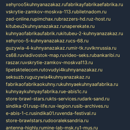
xehyroo5kuhnyanazakaz.ru
fabrikayfabrikaefabrika.ru
vskrytie-zamkov-moskva-113.ru
biletnadom.ru
zed-online.ru
pimchax.ru
brazzers-hd.ru
z-host.ru
kitubeu2kuhnyanazakaz.ru
naperekate.ru
kuhnyaofabrikaufabrik.ru
kitubeu-2-kuhnyanazakaz.ru
xehyroo-5-kuhnyanazakaz.ru
cs-68.ru
guzywia-4-kuhnyanazakaz.ru
mir-tk.ru
vlknrussia.ru
cs68.ru
vladivostok-map.ru
video-seks.ru
bankaribi.ru
raszar.ru
vskrytie-zamkov-moskva113.ru
lipetsktelecom.ru
tovudyi4kuhnyanazakaz.ru
seksuzb.ru
guzywia4kuhnyanazakaz.ru
fabrikaofabrikaokuhny.ru
kuhnyaekuhnyaafabrika.ru
kuhnyaykuhnyayfabrika.ru
e-abis1c.ru
store-brawl-stars.ru
kts-services.ru
dark-sand.ru
sindika-01.ru
sp-life.ru
x-legion.ru
sib-archives.ru
e-abis-1-c.ru
sindika01.ru
venda-festival.ru
store-brawlstars.ru
dooraleksandria.ru
antenna-highly.ru
mine-lab-msk.ru
1-mus.ru