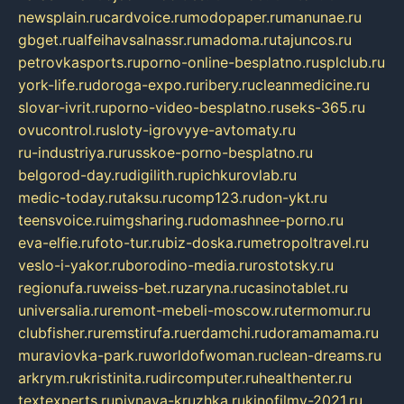
newsplain.ru
cardvoice.ru
modopaper.ru
manunae.ru
gbget.ru
alfeihavsalnassr.ru
madoma.ru
tajuncos.ru
petrovkasports.ru
porno-online-besplatno.ru
splclub.ru
york-life.ru
doroga-expo.ru
ribery.ru
cleanmedicine.ru
slovar-ivrit.ru
porno-video-besplatno.ru
seks-365.ru
ovucontrol.ru
sloty-igrovyye-avtomaty.ru
ru-industriya.ru
russkoe-porno-besplatno.ru
belgorod-day.ru
digilith.ru
pichkurovlab.ru
medic-today.ru
taksu.ru
comp123.ru
don-ykt.ru
teensvoice.ru
imgsharing.ru
domashnee-porno.ru
eva-elfie.ru
foto-tur.ru
biz-doska.ru
metropoltravel.ru
veslo-i-yakor.ru
borodino-media.ru
rostotsky.ru
regionufa.ru
weiss-bet.ru
zaryna.ru
casinotablet.ru
universalia.ru
remont-mebeli-moscow.ru
termomur.ru
clubfisher.ru
remstirufa.ru
erdamchi.ru
doramamama.ru
muraviovka-park.ru
worldofwoman.ru
clean-dreams.ru
arkrym.ru
kristinita.ru
dircomputer.ru
healthenter.ru
textexperts.ru
pivnaya-kruzhka.ru
kinofilmy-2021.ru