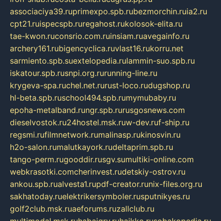
associaciya39.ru
primexpo.spb.ru
bezmorchin.ru
ia2.ru
cpt21.ru
ispecspb.ru
regahost.ru
kolosok-elita.ru
tae-kwon.ru
consrio.com.ru
insiam.ru
avegainfo.ru
archery161.ru
bigencyclica.ru
vlast16.ru
korru.net
sarmiento.spb.su
extelopedia.ru
lammin-suo.spb.ru
iskatour.spb.ru
snpi.org.ru
running-line.ru
krygeva-spa.ru
chel.net.ru
rust-loco.ru
dugshop.ru
hl-beta.spb.ru
school494.spb.ru
mymubaby.ru
epoha-metalband.ru
ngr.spb.ru
rusgosnews.com
dieselvostok.ru
24hostel.msk.ru
w-dev.ru
f-ship.ru
regsmi.ru
filmnetwork.ru
malinasp.ru
kinosvin.ru
h2o-salon.ru
malutkayork.ru
deltaprim.spb.ru
tango-perm.ru
gooddir.ru
sgv.su
multiki-online.com
webkrasotki.com
cherinvest.ru
detskiy-ostrov.ru
ankou.spb.ru
alvesta1.ru
pdf-creator.ru
nix-files.org.ru
sakhatoday.ru
elektrikersymboler.ru
sputnikyes.ru
golf2club.msk.ru
aeforums.ru
zallclub.ru
multimodal.msk.ru
habaigry.ru
haikko.ru
sobakopedia.ru