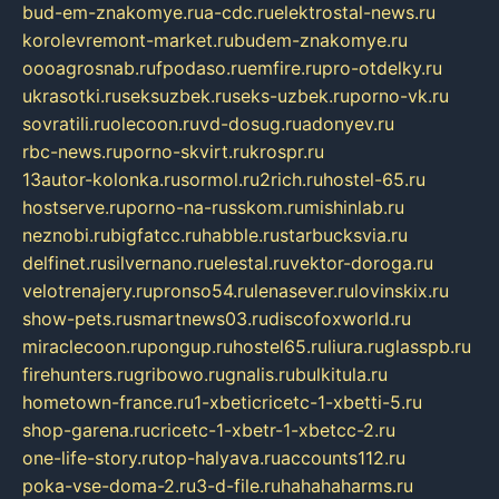
bud-em-znakomye.ru
a-cdc.ru
elektrostal-news.ru
korolevremont-market.ru
budem-znakomye.ru
oooagrosnab.ru
fpodaso.ru
emfire.ru
pro-otdelky.ru
ukrasotki.ru
seksuzbek.ru
seks-uzbek.ru
porno-vk.ru
sovratili.ru
olecoon.ru
vd-dosug.ru
adonyev.ru
rbc-news.ru
porno-skvirt.ru
krospr.ru
13autor-kolonka.ru
sormol.ru
2rich.ru
hostel-65.ru
hostserve.ru
porno-na-russkom.ru
mishinlab.ru
neznobi.ru
bigfatcc.ru
habble.ru
starbucksvia.ru
delfinet.ru
silvernano.ru
elestal.ru
vektor-doroga.ru
velotrenajery.ru
pronso54.ru
lenasever.ru
lovinskix.ru
show-pets.ru
smartnews03.ru
discofoxworld.ru
miraclecoon.ru
pongup.ru
hostel65.ru
liura.ru
glasspb.ru
firehunters.ru
gribowo.ru
gnalis.ru
bulkitula.ru
hometown-france.ru
1-xbeticricetc-1-xbetti-5.ru
shop-garena.ru
cricetc-1-xbetr-1-xbetcc-2.ru
one-life-story.ru
top-halyava.ru
accounts112.ru
poka-vse-doma-2.ru
3-d-file.ru
hahahaharms.ru