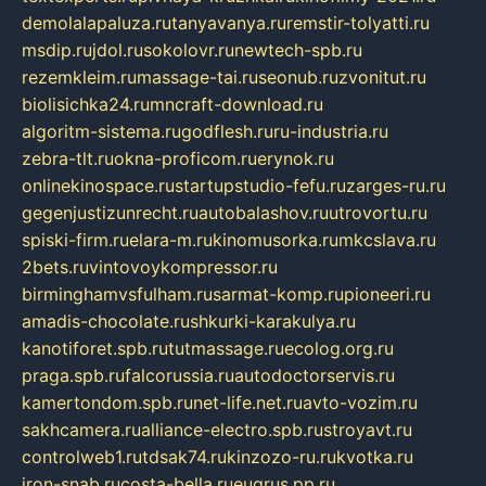
demolalapaluza.ru
tanyavanya.ru
remstir-tolyatti.ru
msdip.ru
jdol.ru
sokolovr.ru
newtech-spb.ru
rezemkleim.ru
massage-tai.ru
seonub.ru
zvonitut.ru
biolisichka24.ru
mncraft-download.ru
algoritm-sistema.ru
godflesh.ru
ru-industria.ru
zebra-tlt.ru
okna-proficom.ru
erynok.ru
onlinekinospace.ru
startupstudio-fefu.ru
zarges-ru.ru
gegenjustizunrecht.ru
autobalashov.ru
utrovortu.ru
spiski-firm.ru
elara-m.ru
kinomusorka.ru
mkcslava.ru
2bets.ru
vintovoykompressor.ru
birminghamvsfulham.ru
sarmat-komp.ru
pioneeri.ru
amadis-chocolate.ru
shkurki-karakulya.ru
kanotiforet.spb.ru
tutmassage.ru
ecolog.org.ru
praga.spb.ru
falcorussia.ru
autodoctorservis.ru
kamertondom.spb.ru
net-life.net.ru
avto-vozim.ru
sakhcamera.ru
alliance-electro.spb.ru
stroyavt.ru
controlweb1.ru
tdsak74.ru
kinzozo-ru.ru
kvotka.ru
iron-snab.ru
costa-bella.ru
eugrus.pp.ru