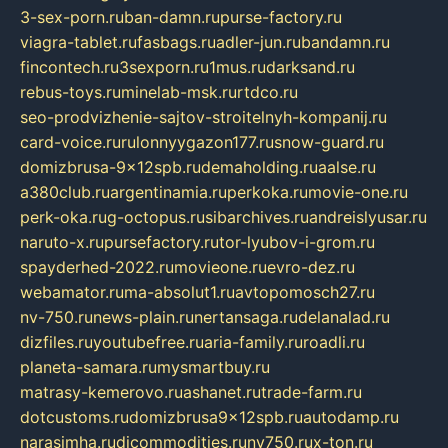
3-sex-porn.ru
ban-damn.ru
purse-factory.ru
viagra-tablet.ru
fasbags.ru
adler-jun.ru
bandamn.ru
fincontech.ru
3sexporn.ru
1mus.ru
darksand.ru
rebus-toys.ru
minelab-msk.ru
rtdco.ru
seo-prodvizhenie-sajtov-stroitelnyh-kompanij.ru
card-voice.ru
rulonnyygazon177.ru
snow-guard.ru
domizbrusa-9x12spb.ru
demaholding.ru
aalse.ru
a380club.ru
argentinamia.ru
perkoka.ru
movie-one.ru
perk-oka.ru
g-octopus.ru
sibarchives.ru
andreislyusar.ru
naruto-x.ru
pursefactory.ru
tor-lyubov-i-grom.ru
spayderhed-2022.ru
movieone.ru
evro-dez.ru
webamator.ru
ma-absolut1.ru
avtopomosch27.ru
nv-750.ru
news-plain.ru
nertansaga.ru
delanalad.ru
dizfiles.ru
youtubefree.ru
aria-family.ru
roadli.ru
planeta-samara.ru
mysmartbuy.ru
matrasy-kemerovo.ru
ashanet.ru
trade-farm.ru
dotcustoms.ru
domizbrusa9x12spb.ru
autodamp.ru
narasimha.ru
djcommodities.ru
nv750.ru
x-ton.ru