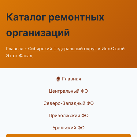
Каталог ремонтных
организаций
Главная
»
Сибирский федеральный округ
» ИнжСтрой
Этаж Фасад
🏠 Главная
Центральный ФО
Северо-Западный ФО
Приволжский ФО
Уральский ФО