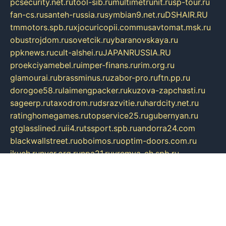
pcsecurity.net.ru
tool-sib.ru
multimetrunit.ru
sp-tour.ru
fan-cs.ru
santeh-russia.ru
symbian9.net.ru
DSHAIR.RU
tmmotors.spb.ru
xjocuricopii.com
musavtomat.msk.ru
obustrojdom.ru
sovetcik.ru
ybaranovskaya.ru
ppknews.ru
cult-alshei.ru
JAPANRUSSIA.RU
proekciyamebel.ru
imper-finans.ru
rim.org.ru
glamourai.ru
brassminus.ru
zabor-pro.ru
ftn.pp.ru
dorogoe58.ru
laimengpacker.ru
kuzova-zapchasti.ru
sageerp.ru
taxodrom.ru
dsrazvitie.ru
hardcity.net.ru
ratinghomegames.ru
topservice25.ru
gubernyan.ru
gtglasslined.ru
ii4.ru
tssport.spb.ru
andorra24.com
blackwallstreet.ru
oboimos.ru
optim-doors.com.ru
ikuch.ru
nycr.org.ru
npa21.ru
vremya-ch.spb.ru
desert000.ru
ivtorgi.ru
ifiori.ru
catalog-statei.ru
dcv.org.ru
spetsmaster174.ru
ipkameryhiseeu.ru
dum26.ru
ruspol.spb.ru
fr-opendp.ru
kam-solnyshko.ru
cheyenne-arapaho.ru
sevzapmetal.spb.ru
ted-lapidus.spb.ru
parasite-eliminator.ru