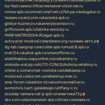
isz-fest.ru
ewnc.info
screensaver-clock.net.ru
volnav.spb.ru
comnat.ru
npf.net.ru
7bit.pp.ru
kalugatur.ru
tesiaes.ru
card.com.ru
kazanka.spb.ru
gildiya-kuznecov.ru
kameryboavision.ru
griffoncom.spb.ru
fabrika-emotsiy.ru
PARK-MATROSOVA.RU
agat.spb.ru
avtoyurist-moskva1.ru
hardware.org.ru
схема-авто.рф
dg-lab.ru
angrup.ru
recruiter.spb.ru
music8.spb.ru
krsk124.ru
kubok.spb.ru
romanofforex.ru
analitikaplus.ru
spyonline.ru
zosikamery.ru
sloboda-ural.pp.ru
AUTO-COM.SU
hohota.net
alimy.ru
online-z.com
aromat-vostoka.ru
otdelkaexp.ru
mobilvest.ru
bbd.net.ru
mebelshop.msk.ru
smp-forum.ru
bastion-td.ru
kosmoscreative.ru
avrmotors.ru
art-galadesign.ru
tiffany-c.ru
ecostep-samara.ru
d-p.spb.ru
галактика73.рф
sko.com.ru
davitamebel-spb.ru
fotsis.ru
tesiaes.ru