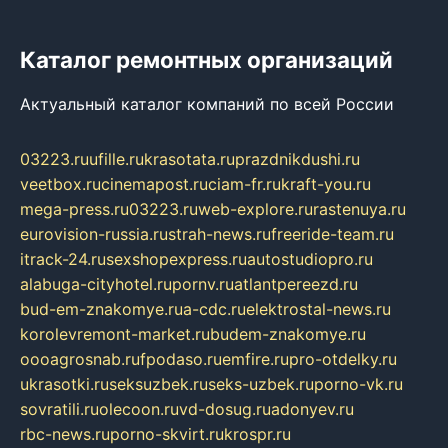
Каталог ремонтных организаций
Актуальный каталог компаний по всей России
03223.ru
ufille.ru
krasotata.ru
prazdnikdushi.ru
veetbox.ru
cinemapost.ru
ciam-fr.ru
kraft-you.ru
mega-press.ru
03223.ru
web-explore.ru
rastenuya.ru
eurovision-russia.ru
strah-news.ru
freeride-team.ru
itrack-24.ru
sexshopexpress.ru
autostudiopro.ru
alabuga-cityhotel.ru
pornv.ru
atlantpereezd.ru
bud-em-znakomye.ru
a-cdc.ru
elektrostal-news.ru
korolevremont-market.ru
budem-znakomye.ru
oooagrosnab.ru
fpodaso.ru
emfire.ru
pro-otdelky.ru
ukrasotki.ru
seksuzbek.ru
seks-uzbek.ru
porno-vk.ru
sovratili.ru
olecoon.ru
vd-dosug.ru
adonyev.ru
rbc-news.ru
porno-skvirt.ru
krospr.ru