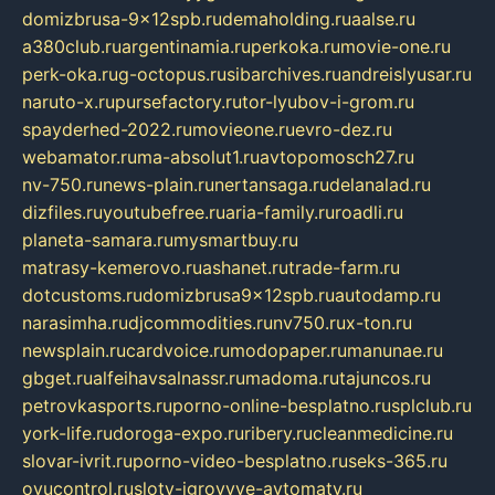
domizbrusa-9x12spb.ru
demaholding.ru
aalse.ru
a380club.ru
argentinamia.ru
perkoka.ru
movie-one.ru
perk-oka.ru
g-octopus.ru
sibarchives.ru
andreislyusar.ru
naruto-x.ru
pursefactory.ru
tor-lyubov-i-grom.ru
spayderhed-2022.ru
movieone.ru
evro-dez.ru
webamator.ru
ma-absolut1.ru
avtopomosch27.ru
nv-750.ru
news-plain.ru
nertansaga.ru
delanalad.ru
dizfiles.ru
youtubefree.ru
aria-family.ru
roadli.ru
planeta-samara.ru
mysmartbuy.ru
matrasy-kemerovo.ru
ashanet.ru
trade-farm.ru
dotcustoms.ru
domizbrusa9x12spb.ru
autodamp.ru
narasimha.ru
djcommodities.ru
nv750.ru
x-ton.ru
newsplain.ru
cardvoice.ru
modopaper.ru
manunae.ru
gbget.ru
alfeihavsalnassr.ru
madoma.ru
tajuncos.ru
petrovkasports.ru
porno-online-besplatno.ru
splclub.ru
york-life.ru
doroga-expo.ru
ribery.ru
cleanmedicine.ru
slovar-ivrit.ru
porno-video-besplatno.ru
seks-365.ru
ovucontrol.ru
sloty-igrovyye-avtomaty.ru