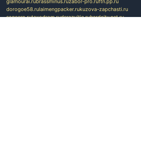
glamourai.ru
brassminus.ru
zabor-pro.ru
ftn.pp.ru
dorogoe58.ru
laimengpacker.ru
kuzova-zapchasti.ru
sageerp.ru
taxodrom.ru
dsrazvitie.ru
hardcity.net.ru
ratinghomegames.ru
topservice25.ru
gubernyan.ru
gtglasslined.ru
ii4.ru
tssport.spb.ru
andorra24.com
blackwallstreet.ru
oboimos.ru
optim-doors.com.ru
ikuch.ru
nycr.org.ru
npa21.ru
vremya-ch.spb.ru
desert000.ru
ivtorgi.ru
ifiori.ru
catalog-statei.ru
dcv.org.ru
spetsmaster174.ru
ipkameryhiseeu.ru
dum26.ru
ruspol.spb.ru
fr-opendp.ru
kam-solnyshko.ru
cheyenne-arapaho.ru
sevzapmetal.spb.ru
ted-lapidus.spb.ru
parasite-eliminator.ru
sigma-complete.ru
modernworld.ru
dama-moda.ru
eholot-group.ru
sk-nvkz.ru
DRONGOLD.RU
democratia2.ru
i-farmer.ru
mass-sport.org
jablonex.spb.ru
bookmess.ru
linkword.ru
refineua.com.ru
cs-spec.net.ru
altay-mebel.ru
DNK-THEATRE.RU
mechaniks.spb.ru
ipcamtechage.ru