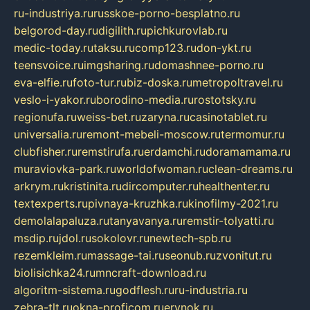
ru-industriya.ru
russkoe-porno-besplatno.ru
belgorod-day.ru
digilith.ru
pichkurovlab.ru
medic-today.ru
taksu.ru
comp123.ru
don-ykt.ru
teensvoice.ru
imgsharing.ru
domashnee-porno.ru
eva-elfie.ru
foto-tur.ru
biz-doska.ru
metropoltravel.ru
veslo-i-yakor.ru
borodino-media.ru
rostotsky.ru
regionufa.ru
weiss-bet.ru
zaryna.ru
casinotablet.ru
universalia.ru
remont-mebeli-moscow.ru
termomur.ru
clubfisher.ru
remstirufa.ru
erdamchi.ru
doramamama.ru
muraviovka-park.ru
worldofwoman.ru
clean-dreams.ru
arkrym.ru
kristinita.ru
dircomputer.ru
healthenter.ru
textexperts.ru
pivnaya-kruzhka.ru
kinofilmy-2021.ru
demolalapaluza.ru
tanyavanya.ru
remstir-tolyatti.ru
msdip.ru
jdol.ru
sokolovr.ru
newtech-spb.ru
rezemkleim.ru
massage-tai.ru
seonub.ru
zvonitut.ru
biolisichka24.ru
mncraft-download.ru
algoritm-sistema.ru
godflesh.ru
ru-industria.ru
zebra-tlt.ru
okna-proficom.ru
erynok.ru