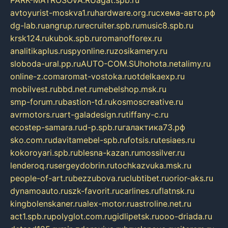
avtoyurist-moskva1.ru
hardware.org.ru
схема-авто.рф
dg-lab.ru
angrup.ru
recruiter.spb.ru
music8.spb.ru
krsk124.ru
kubok.spb.ru
romanofforex.ru
analitikaplus.ru
spyonline.ru
zosikamery.ru
sloboda-ural.pp.ru
AUTO-COM.SU
hohota.net
alimy.ru
online-z.com
aromat-vostoka.ru
otdelkaexp.ru
mobilvest.ru
bbd.net.ru
mebelshop.msk.ru
smp-forum.ru
bastion-td.ru
kosmoscreative.ru
avrmotors.ru
art-galadesign.ru
tiffany-c.ru
ecostep-samara.ru
d-p.spb.ru
галактика73.рф
sko.com.ru
davitamebel-spb.ru
fotsis.ru
tesiaes.ru
kokoroyari.spb.ru
blesna-kazan.ru
mossilver.ru
lenderoq.ru
sergeydobrin.ru
tochkazvuka.msk.ru
people-of-art.ru
bezzubova.ru
clubtibet.ru
orior-aks.ru
dynamoauto.ru
szk-favorit.ru
carlines.ru
flatnsk.ru
kingbolenskaner.ru
alex-motor.ru
astroline.net.ru
act1.spb.ru
polyglot.com.ru
gidlipetsk.ru
ooo-driada.ru