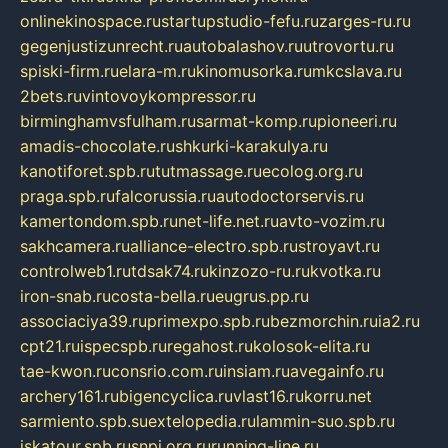
onlinekinospace.ru
startupstudio-fefu.ru
zarges-ru.ru
gegenjustizunrecht.ru
autobalashov.ru
utrovortu.ru
spiski-firm.ru
elara-m.ru
kinomusorka.ru
mkcslava.ru
2bets.ru
vintovoykompressor.ru
birminghamvsfulham.ru
sarmat-komp.ru
pioneeri.ru
amadis-chocolate.ru
shkurki-karakulya.ru
kanotiforet.spb.ru
tutmassage.ru
ecolog.org.ru
praga.spb.ru
falcorussia.ru
autodoctorservis.ru
kamertondom.spb.ru
net-life.net.ru
avto-vozim.ru
sakhcamera.ru
alliance-electro.spb.ru
stroyavt.ru
controlweb1.ru
tdsak74.ru
kinzozo-ru.ru
kvotka.ru
iron-snab.ru
costa-bella.ru
eugrus.pp.ru
associaciya39.ru
primexpo.spb.ru
bezmorchin.ru
ia2.ru
cpt21.ru
ispecspb.ru
regahost.ru
kolosok-elita.ru
tae-kwon.ru
consrio.com.ru
insiam.ru
avegainfo.ru
archery161.ru
bigencyclica.ru
vlast16.ru
korru.net
sarmiento.spb.su
extelopedia.ru
lammin-suo.spb.ru
iskatour.spb.ru
snpi.org.ru
running-line.ru