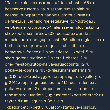
13autor-kolonka.ru
sormol.ru
2rich.ru
hostel-65.ru
hostserve.ru
porno-na-russkom.ru
mishinlab.ru
neznobi.ru
bigfatcc.ru
habble.ru
starbucksvia.ru
delfinet.ru
silvernano.ru
elestal.ru
vektor-doroga.ru
velotrenajery.ru
pronso54.ru
lenasever.ru
lovinskix.ru
show-pets.ru
smartnews03.ru
discofoxworld.ru
miraclecoon.ru
pongup.ru
hostel65.ru
liura.ru
glasspb.ru
firehunters.ru
gribowo.ru
gnalis.ru
bulkitula.ru
hometown-france.ru
1-xbeticricetc-1-xbetti-5.ru
shop-garena.ru
cricetc-1-xbetr-1-xbetcc-2.ru
one-life-story.ru
top-halyava.ru
accounts112.ru
poka-vse-doma-2.ru
3-d-file.ru
hahahaharms.ru
g2012.ru
tst-1.ru
shaggy-cat.ru
opsmgr.ru
ev-gallery.ru
g-2012.ru
ops-mgr.ru
accounts-112.ru
csm-demo.ru
poka-vse-doma2.ru
airgungames.ru
allseo-host.ru
tehosmotre.ru
varieta-yug.ru
cricetc1xbetr1xbetcc2.ru
raytor-d.ru
atillagunn.ru
3d-file.ru
1xbeticricetc1xbetti5.ru
uafoot-statti.ru
e-abis1c.ru