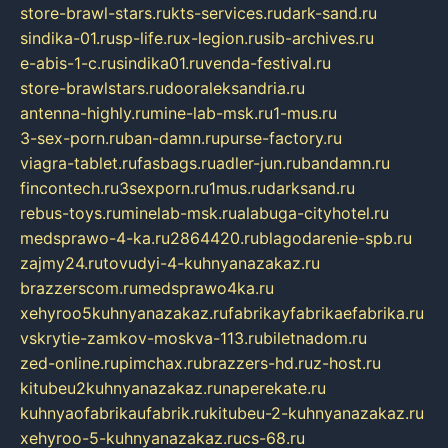
store-brawl-stars.ru
kts-services.ru
dark-sand.ru
sindika-01.ru
sp-life.ru
x-legion.ru
sib-archives.ru
e-abis-1-c.ru
sindika01.ru
venda-festival.ru
store-brawlstars.ru
dooraleksandria.ru
antenna-highly.ru
mine-lab-msk.ru
1-mus.ru
3-sex-porn.ru
ban-damn.ru
purse-factory.ru
viagra-tablet.ru
fasbags.ru
adler-jun.ru
bandamn.ru
fincontech.ru
3sexporn.ru
1mus.ru
darksand.ru
rebus-toys.ru
minelab-msk.ru
alabuga-cityhotel.ru
medsprawo-4-ka.ru
2864420.ru
blagodarenie-spb.ru
zajmy24.ru
tovudyi-4-kuhnyanazakaz.ru
brazzerscom.ru
medsprawo4ka.ru
xehyroo5kuhnyanazakaz.ru
fabrikayfabrikaefabrika.ru
vskrytie-zamkov-moskva-113.ru
biletnadom.ru
zed-online.ru
pimchax.ru
brazzers-hd.ru
z-host.ru
kitubeu2kuhnyanazakaz.ru
naperekate.ru
kuhnyaofabrikaufabrik.ru
kitubeu-2-kuhnyanazakaz.ru
xehyroo-5-kuhnyanazakaz.ru
cs-68.ru