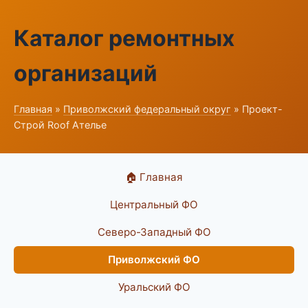
Каталог ремонтных
организаций
Главная
»
Приволжский федеральный округ
» Проект-
Строй Roof Ателье
🏠 Главная
Центральный ФО
Северо-Западный ФО
Приволжский ФО
Уральский ФО