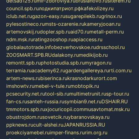
detsad125.ru
mir-zdoroviya.ru
bruslanovo.ru
siterem.ru
council.spb.ru
лодкипатриот.рф
kafekolizey.ru
iclub.net.ru
gazon-easy.ru
sugarepilekb.ru
grinox.ru
pylesostineco.ru
msts-ozarenie.ru
kameryjooan.ru
artemovskij.ru
dopler.spb.ru
aid70.ru
metall-perm.ru
ndm.msk.ru
ratingzooshop.ru
apiaccess.ru
globalautotrade.info
bezverhovskoe.ru
drsschool.ru
ZOOSMART.SPB.RU
dalakony.ru
medikijob.ru
remontt.spb.ru
photostudia.spb.ru
myragon.ru
terramia.ru
academy62.ru
gardengallereya.ru
rti.com.ru
artem-news.ru
biserinca.ru
krasnodarkurort.com
imshowtv.ru
mebel-v-tule.ru
mobtopik.ru
pcsecurity.net.ru
tool-sib.ru
multimetrunit.ru
sp-tour.ru
fan-cs.ru
santeh-russia.ru
symbian9.net.ru
DSHAIR.RU
tmmotors.spb.ru
xjocuricopii.com
musavtomat.msk.ru
obustrojdom.ru
sovetcik.ru
ybaranovskaya.ru
ppknews.ru
cult-alshei.ru
JAPANRUSSIA.RU
proekciyamebel.ru
imper-finans.ru
rim.org.ru