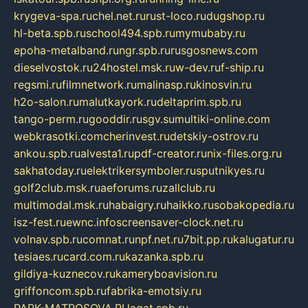
krygeva-spa.ru
chel.net.ru
rust-loco.ru
dugshop.ru
hl-beta.spb.ru
school494.spb.ru
mymubaby.ru
epoha-metalband.ru
ngr.spb.ru
rusgosnews.com
dieselvostok.ru
24hostel.msk.ru
w-dev.ru
f-ship.ru
regsmi.ru
filmnetwork.ru
malinasp.ru
kinosvin.ru
h2o-salon.ru
malutkayork.ru
deltaprim.spb.ru
tango-perm.ru
gooddir.ru
sgv.su
multiki-online.com
webkrasotki.com
cherinvest.ru
detskiy-ostrov.ru
ankou.spb.ru
alvesta1.ru
pdf-creator.ru
nix-files.org.ru
sakhatoday.ru
elektrikersymboler.ru
sputnikyes.ru
golf2club.msk.ru
aeforums.ru
zallclub.ru
multimodal.msk.ru
habaigry.ru
haikko.ru
sobakopedia.ru
isz-fest.ru
ewnc.info
screensaver-clock.net.ru
volnav.spb.ru
comnat.ru
npf.net.ru
7bit.pp.ru
kalugatur.ru
tesiaes.ru
card.com.ru
kazanka.spb.ru
gildiya-kuznecov.ru
kameryboavision.ru
griffoncom.spb.ru
fabrika-emotsiy.ru
PARK-MATROSOVA.RU
agat.spb.ru