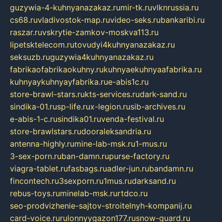
guzywia-4-kuhnyanazakaz.ru
mir-tk.ru
vlknrussia.ru
cs68.ru
vladivostok-map.ru
video-seks.ru
bankaribi.ru
raszar.ru
vskrytie-zamkov-moskva113.ru
lipetsktelecom.ru
tovudyi4kuhnyanazakaz.ru
seksuzb.ru
guzywia4kuhnyanazakaz.ru
fabrikaofabrikaokuhny.ru
kuhnyaekuhnyaafabrika.ru
kuhnyaykuhnyayfabrika.ru
e-abis1c.ru
store-brawl-stars.ru
kts-services.ru
dark-sand.ru
sindika-01.ru
sp-life.ru
x-legion.ru
sib-archives.ru
e-abis-1-c.ru
sindika01.ru
venda-festival.ru
store-brawlstars.ru
dooraleksandria.ru
antenna-highly.ru
mine-lab-msk.ru
1-mus.ru
3-sex-porn.ru
ban-damn.ru
purse-factory.ru
viagra-tablet.ru
fasbags.ru
adler-jun.ru
bandamn.ru
fincontech.ru
3sexporn.ru
1mus.ru
darksand.ru
rebus-toys.ru
minelab-msk.ru
rtdco.ru
seo-prodvizhenie-sajtov-stroitelnyh-kompanij.ru
card-voice.ru
rulonnyygazon177.ru
snow-guard.ru