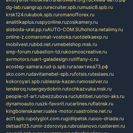
dg-lab.ru
angrup.ru
recruiter.spb.ru
music8.spb.ru
krsk124.ru
kubok.spb.ru
romanofforex.ru
analitikaplus.ru
spyonline.ru
zosikamery.ru
sloboda-ural.pp.ru
AUTO-COM.SU
hohota.net
alimy.ru
online-z.com
aromat-vostoka.ru
otdelkaexp.ru
mobilvest.ru
bbd.net.ru
mebelshop.msk.ru
smp-forum.ru
bastion-td.ru
kosmoscreative.ru
avrmotors.ru
art-galadesign.ru
tiffany-c.ru
ecostep-samara.ru
d-p.spb.ru
галактика73.рф
sko.com.ru
davitamebel-spb.ru
fotsis.ru
tesiaes.ru
kokoroyari.spb.ru
blesna-kazan.ru
mossilver.ru
lenderoq.ru
sergeydobrin.ru
tochkazvuka.msk.ru
people-of-art.ru
bezzubova.ru
clubtibet.ru
orior-aks.ru
dynamoauto.ru
szk-favorit.ru
carlines.ru
flatnsk.ru
kingbolenskaner.ru
alex-motor.ru
astroline.net.ru
act1.spb.ru
polyglot.com.ru
gidlipetsk.ru
ooo-driada.ru
detsad125.ru
mir-zdoroviya.ru
bruslanovo.ru
siterem.ru