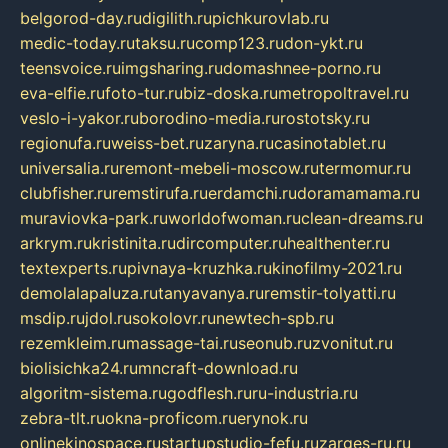
belgorod-day.ru
digilith.ru
pichkurovlab.ru
medic-today.ru
taksu.ru
comp123.ru
don-ykt.ru
teensvoice.ru
imgsharing.ru
domashnee-porno.ru
eva-elfie.ru
foto-tur.ru
biz-doska.ru
metropoltravel.ru
veslo-i-yakor.ru
borodino-media.ru
rostotsky.ru
regionufa.ru
weiss-bet.ru
zaryna.ru
casinotablet.ru
universalia.ru
remont-mebeli-moscow.ru
termomur.ru
clubfisher.ru
remstirufa.ru
erdamchi.ru
doramamama.ru
muraviovka-park.ru
worldofwoman.ru
clean-dreams.ru
arkrym.ru
kristinita.ru
dircomputer.ru
healthenter.ru
textexperts.ru
pivnaya-kruzhka.ru
kinofilmy-2021.ru
demolalapaluza.ru
tanyavanya.ru
remstir-tolyatti.ru
msdip.ru
jdol.ru
sokolovr.ru
newtech-spb.ru
rezemkleim.ru
massage-tai.ru
seonub.ru
zvonitut.ru
biolisichka24.ru
mncraft-download.ru
algoritm-sistema.ru
godflesh.ru
ru-industria.ru
zebra-tlt.ru
okna-proficom.ru
erynok.ru
onlinekinospace.ru
startupstudio-fefu.ru
zarges-ru.ru