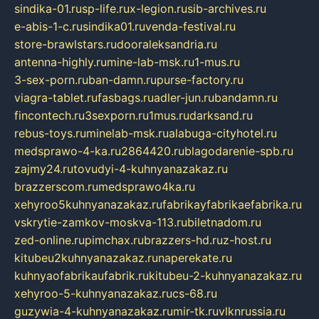
sindika-01.ru
sp-life.ru
x-legion.ru
sib-archives.ru
e-abis-1-c.ru
sindika01.ru
venda-festival.ru
store-brawlstars.ru
dooraleksandria.ru
antenna-highly.ru
mine-lab-msk.ru
1-mus.ru
3-sex-porn.ru
ban-damn.ru
purse-factory.ru
viagra-tablet.ru
fasbags.ru
adler-jun.ru
bandamn.ru
fincontech.ru
3sexporn.ru
1mus.ru
darksand.ru
rebus-toys.ru
minelab-msk.ru
alabuga-cityhotel.ru
medsprawo-4-ka.ru
2864420.ru
blagodarenie-spb.ru
zajmy24.ru
tovudyi-4-kuhnyanazakaz.ru
brazzerscom.ru
medsprawo4ka.ru
xehyroo5kuhnyanazakaz.ru
fabrikayfabrikaefabrika.ru
vskrytie-zamkov-moskva-113.ru
biletnadom.ru
zed-online.ru
pimchax.ru
brazzers-hd.ru
z-host.ru
kitubeu2kuhnyanazakaz.ru
naperekate.ru
kuhnyaofabrikaufabrik.ru
kitubeu-2-kuhnyanazakaz.ru
xehyroo-5-kuhnyanazakaz.ru
cs-68.ru
guzywia-4-kuhnyanazakaz.ru
mir-tk.ru
vlknrussia.ru