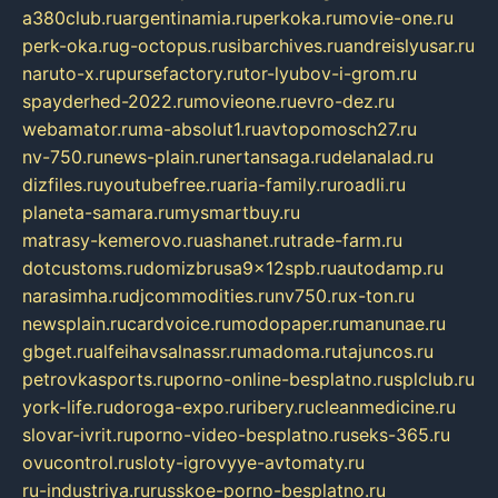
a380club.ru
argentinamia.ru
perkoka.ru
movie-one.ru
perk-oka.ru
g-octopus.ru
sibarchives.ru
andreislyusar.ru
naruto-x.ru
pursefactory.ru
tor-lyubov-i-grom.ru
spayderhed-2022.ru
movieone.ru
evro-dez.ru
webamator.ru
ma-absolut1.ru
avtopomosch27.ru
nv-750.ru
news-plain.ru
nertansaga.ru
delanalad.ru
dizfiles.ru
youtubefree.ru
aria-family.ru
roadli.ru
planeta-samara.ru
mysmartbuy.ru
matrasy-kemerovo.ru
ashanet.ru
trade-farm.ru
dotcustoms.ru
domizbrusa9x12spb.ru
autodamp.ru
narasimha.ru
djcommodities.ru
nv750.ru
x-ton.ru
newsplain.ru
cardvoice.ru
modopaper.ru
manunae.ru
gbget.ru
alfeihavsalnassr.ru
madoma.ru
tajuncos.ru
petrovkasports.ru
porno-online-besplatno.ru
splclub.ru
york-life.ru
doroga-expo.ru
ribery.ru
cleanmedicine.ru
slovar-ivrit.ru
porno-video-besplatno.ru
seks-365.ru
ovucontrol.ru
sloty-igrovyye-avtomaty.ru
ru-industriya.ru
russkoe-porno-besplatno.ru