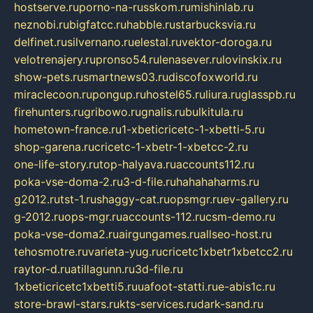
hostserve.ru
porno-na-russkom.ru
mishinlab.ru
neznobi.ru
bigfatcc.ru
habble.ru
starbucksvia.ru
delfinet.ru
silvernano.ru
elestal.ru
vektor-doroga.ru
velotrenajery.ru
pronso54.ru
lenasever.ru
lovinskix.ru
show-pets.ru
smartnews03.ru
discofoxworld.ru
miraclecoon.ru
pongup.ru
hostel65.ru
liura.ru
glasspb.ru
firehunters.ru
gribowo.ru
gnalis.ru
bulkitula.ru
hometown-france.ru
1-xbeticricetc-1-xbetti-5.ru
shop-garena.ru
cricetc-1-xbetr-1-xbetcc-2.ru
one-life-story.ru
top-halyava.ru
accounts112.ru
poka-vse-doma-2.ru
3-d-file.ru
hahahaharms.ru
g2012.ru
tst-1.ru
shaggy-cat.ru
opsmgr.ru
ev-gallery.ru
g-2012.ru
ops-mgr.ru
accounts-112.ru
csm-demo.ru
poka-vse-doma2.ru
airgungames.ru
allseo-host.ru
tehosmotre.ru
varieta-yug.ru
cricetc1xbetr1xbetcc2.ru
raytor-d.ru
atillagunn.ru
3d-file.ru
1xbeticricetc1xbetti5.ru
uafoot-statti.ru
e-abis1c.ru
store-brawl-stars.ru
kts-services.ru
dark-sand.ru