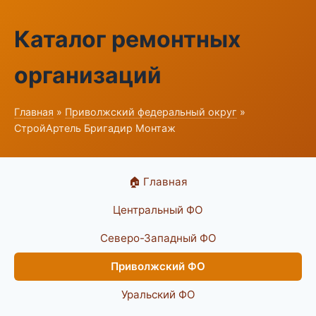
Каталог ремонтных
организаций
Главная
»
Приволжский федеральный округ
»
СтройАртель Бригадир Монтаж
🏠 Главная
Центральный ФО
Северо-Западный ФО
Приволжский ФО
Уральский ФО