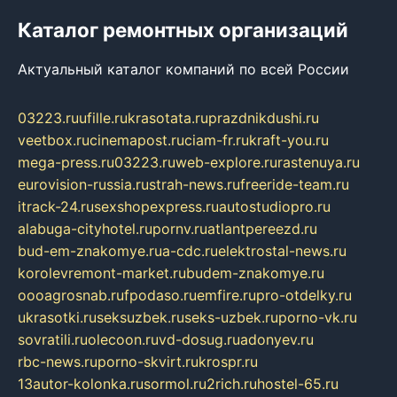
Каталог ремонтных организаций
Актуальный каталог компаний по всей России
03223.ru
ufille.ru
krasotata.ru
prazdnikdushi.ru
veetbox.ru
cinemapost.ru
ciam-fr.ru
kraft-you.ru
mega-press.ru
03223.ru
web-explore.ru
rastenuya.ru
eurovision-russia.ru
strah-news.ru
freeride-team.ru
itrack-24.ru
sexshopexpress.ru
autostudiopro.ru
alabuga-cityhotel.ru
pornv.ru
atlantpereezd.ru
bud-em-znakomye.ru
a-cdc.ru
elektrostal-news.ru
korolevremont-market.ru
budem-znakomye.ru
oooagrosnab.ru
fpodaso.ru
emfire.ru
pro-otdelky.ru
ukrasotki.ru
seksuzbek.ru
seks-uzbek.ru
porno-vk.ru
sovratili.ru
olecoon.ru
vd-dosug.ru
adonyev.ru
rbc-news.ru
porno-skvirt.ru
krospr.ru
13autor-kolonka.ru
sormol.ru
2rich.ru
hostel-65.ru