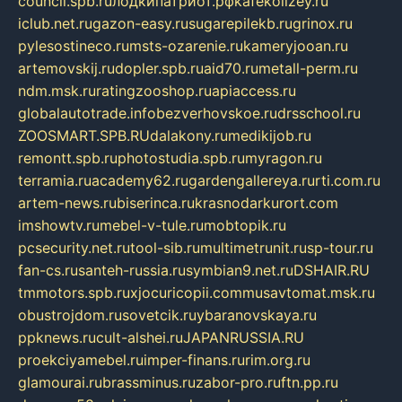
council.spb.ru
лодкипатриот.рф
kafekolizey.ru
iclub.net.ru
gazon-easy.ru
sugarepilekb.ru
grinox.ru
pylesostineco.ru
msts-ozarenie.ru
kameryjooan.ru
artemovskij.ru
dopler.spb.ru
aid70.ru
metall-perm.ru
ndm.msk.ru
ratingzooshop.ru
apiaccess.ru
globalautotrade.info
bezverhovskoe.ru
drsschool.ru
ZOOSMART.SPB.RU
dalakony.ru
medikijob.ru
remontt.spb.ru
photostudia.spb.ru
myragon.ru
terramia.ru
academy62.ru
gardengallereya.ru
rti.com.ru
artem-news.ru
biserinca.ru
krasnodarkurort.com
imshowtv.ru
mebel-v-tule.ru
mobtopik.ru
pcsecurity.net.ru
tool-sib.ru
multimetrunit.ru
sp-tour.ru
fan-cs.ru
santeh-russia.ru
symbian9.net.ru
DSHAIR.RU
tmmotors.spb.ru
xjocuricopii.com
musavtomat.msk.ru
obustrojdom.ru
sovetcik.ru
ybaranovskaya.ru
ppknews.ru
cult-alshei.ru
JAPANRUSSIA.RU
proekciyamebel.ru
imper-finans.ru
rim.org.ru
glamourai.ru
brassminus.ru
zabor-pro.ru
ftn.pp.ru