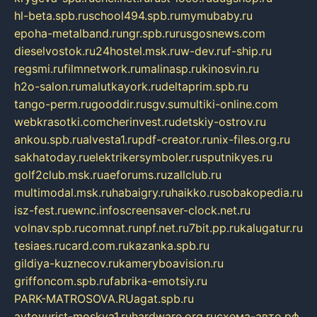
hl-beta.spb.ru
school494.spb.ru
mymubaby.ru
epoha-metalband.ru
ngr.spb.ru
rusgosnews.com
dieselvostok.ru
24hostel.msk.ru
w-dev.ru
f-ship.ru
regsmi.ru
filmnetwork.ru
malinasp.ru
kinosvin.ru
h2o-salon.ru
malutkayork.ru
deltaprim.spb.ru
tango-perm.ru
gooddir.ru
sgv.su
multiki-online.com
webkrasotki.com
cherinvest.ru
detskiy-ostrov.ru
ankou.spb.ru
alvesta1.ru
pdf-creator.ru
nix-files.org.ru
sakhatoday.ru
elektrikersymboler.ru
sputnikyes.ru
golf2club.msk.ru
aeforums.ru
zallclub.ru
multimodal.msk.ru
habaigry.ru
haikko.ru
sobakopedia.ru
isz-fest.ru
ewnc.info
screensaver-clock.net.ru
volnav.spb.ru
comnat.ru
npf.net.ru
7bit.pp.ru
kalugatur.ru
tesiaes.ru
card.com.ru
kazanka.spb.ru
gildiya-kuznecov.ru
kameryboavision.ru
griffoncom.spb.ru
fabrika-emotsiy.ru
PARK-MATROSOVA.RU
agat.spb.ru
avtoyurist-moskva1.ru
hardware.org.ru
схема-авто.рф