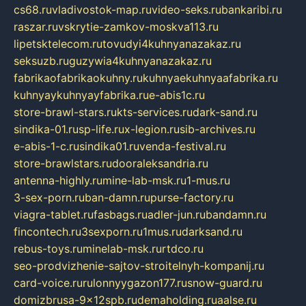
cs68.ru
vladivostok-map.ru
video-seks.ru
bankaribi.ru
raszar.ru
vskrytie-zamkov-moskva113.ru
lipetsktelecom.ru
tovudyi4kuhnyanazakaz.ru
seksuzb.ru
guzywia4kuhnyanazakaz.ru
fabrikaofabrikaokuhny.ru
kuhnyaekuhnyaafabrika.ru
kuhnyaykuhnyayfabrika.ru
e-abis1c.ru
store-brawl-stars.ru
kts-services.ru
dark-sand.ru
sindika-01.ru
sp-life.ru
x-legion.ru
sib-archives.ru
e-abis-1-c.ru
sindika01.ru
venda-festival.ru
store-brawlstars.ru
dooraleksandria.ru
antenna-highly.ru
mine-lab-msk.ru
1-mus.ru
3-sex-porn.ru
ban-damn.ru
purse-factory.ru
viagra-tablet.ru
fasbags.ru
adler-jun.ru
bandamn.ru
fincontech.ru
3sexporn.ru
1mus.ru
darksand.ru
rebus-toys.ru
minelab-msk.ru
rtdco.ru
seo-prodvizhenie-sajtov-stroitelnyh-kompanij.ru
card-voice.ru
rulonnyygazon177.ru
snow-guard.ru
domizbrusa-9x12spb.ru
demaholding.ru
aalse.ru