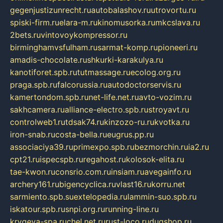
gegenjustizunrecht.ru
autobalashov.ru
utrovortu.ru
spiski-firm.ru
elara-m.ru
kinomusorka.ru
mkcslava.ru
2bets.ru
vintovoykompressor.ru
birminghamvsfulham.ru
sarmat-komp.ru
pioneeri.ru
amadis-chocolate.ru
shkurki-karakulya.ru
kanotiforet.spb.ru
tutmassage.ru
ecolog.org.ru
praga.spb.ru
falcorussia.ru
autodoctorservis.ru
kamertondom.spb.ru
net-life.net.ru
avto-vozim.ru
sakhcamera.ru
alliance-electro.spb.ru
stroyavt.ru
controlweb1.ru
tdsak74.ru
kinzozo-ru.ru
kvotka.ru
iron-snab.ru
costa-bella.ru
eugrus.pp.ru
associaciya39.ru
primexpo.spb.ru
bezmorchin.ru
ia2.ru
cpt21.ru
ispecspb.ru
regahost.ru
kolosok-elita.ru
tae-kwon.ru
consrio.com.ru
insiam.ru
avegainfo.ru
archery161.ru
bigencyclica.ru
vlast16.ru
korru.net
sarmiento.spb.su
extelopedia.ru
lammin-suo.spb.ru
iskatour.spb.ru
snpi.org.ru
running-line.ru
krygeva-spa.ru
chel.net.ru
rust-loco.ru
dugshop.ru