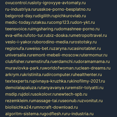
ovucontrol.ru
sloty-igrovyye-avtomaty.ru
ru-industriya.ru
russkoe-porno-besplatno.ru
belgorod-day.ru
digilith.ru
pichkurovlab.ru
medic-today.ru
taksu.ru
comp123.ru
don-ykt.ru
teensvoice.ru
imgsharing.ru
domashnee-porno.ru
eva-elfie.ru
foto-tur.ru
biz-doska.ru
metropoltravel.ru
veslo-i-yakor.ru
borodino-media.ru
rostotsky.ru
regionufa.ru
weiss-bet.ru
zaryna.ru
casinotablet.ru
universalia.ru
remont-mebeli-moscow.ru
termomur.ru
clubfisher.ru
remstirufa.ru
erdamchi.ru
doramamama.ru
muraviovka-park.ru
worldofwoman.ru
clean-dreams.ru
arkrym.ru
kristinita.ru
dircomputer.ru
healthenter.ru
textexperts.ru
pivnaya-kruzhka.ru
kinofilmy-2021.ru
demolalapaluza.ru
tanyavanya.ru
remstir-tolyatti.ru
msdip.ru
jdol.ru
sokolovr.ru
newtech-spb.ru
rezemkleim.ru
massage-tai.ru
seonub.ru
zvonitut.ru
biolisichka24.ru
mncraft-download.ru
algoritm-sistema.ru
godflesh.ru
ru-industria.ru