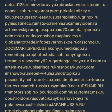
detsad125.ru
mir-zdoroviya.ru
bruslanovo.ru
siterem.ru
council.spb.ru
лодкипатриот.рф
kafekolizey.ru
iclub.net.ru
gazon-easy.ru
sugarepilekb.ru
grinox.ru
pylesostineco.ru
msts-ozarenie.ru
kameryjooan.ru
artemovskij.ru
dopler.spb.ru
aid70.ru
metall-perm.ru
ndm.msk.ru
ratingzooshop.ru
apiaccess.ru
globalautotrade.info
bezverhovskoe.ru
drsschool.ru
ZOOSMART.SPB.RU
dalakony.ru
medikijob.ru
remontt.spb.ru
photostudia.spb.ru
myragon.ru
terramia.ru
academy62.ru
gardengallereya.ru
rti.com.ru
artem-news.ru
biserinca.ru
krasnodarkurort.com
imshowtv.ru
mebel-v-tule.ru
mobtopik.ru
pcsecurity.net.ru
tool-sib.ru
multimetrunit.ru
sp-tour.ru
fan-cs.ru
santeh-russia.ru
symbian9.net.ru
DSHAIR.RU
tmmotors.spb.ru
xjocuricopii.com
musavtomat.msk.ru
obustrojdom.ru
sovetcik.ru
ybaranovskaya.ru
ppknews.ru
cult-alshei.ru
JAPANRUSSIA.RU
proekciyamebel.ru
imper-finans.ru
rim.org.ru