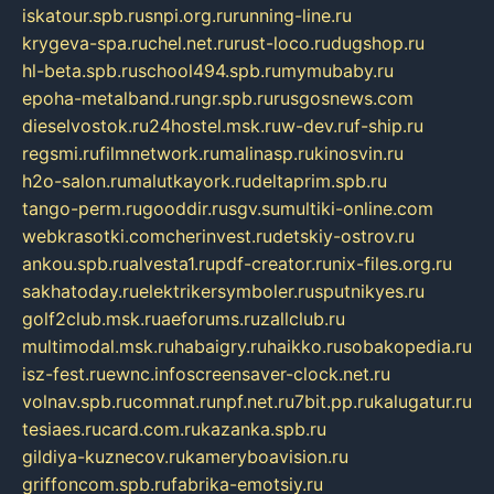
iskatour.spb.ru
snpi.org.ru
running-line.ru
krygeva-spa.ru
chel.net.ru
rust-loco.ru
dugshop.ru
hl-beta.spb.ru
school494.spb.ru
mymubaby.ru
epoha-metalband.ru
ngr.spb.ru
rusgosnews.com
dieselvostok.ru
24hostel.msk.ru
w-dev.ru
f-ship.ru
regsmi.ru
filmnetwork.ru
malinasp.ru
kinosvin.ru
h2o-salon.ru
malutkayork.ru
deltaprim.spb.ru
tango-perm.ru
gooddir.ru
sgv.su
multiki-online.com
webkrasotki.com
cherinvest.ru
detskiy-ostrov.ru
ankou.spb.ru
alvesta1.ru
pdf-creator.ru
nix-files.org.ru
sakhatoday.ru
elektrikersymboler.ru
sputnikyes.ru
golf2club.msk.ru
aeforums.ru
zallclub.ru
multimodal.msk.ru
habaigry.ru
haikko.ru
sobakopedia.ru
isz-fest.ru
ewnc.info
screensaver-clock.net.ru
volnav.spb.ru
comnat.ru
npf.net.ru
7bit.pp.ru
kalugatur.ru
tesiaes.ru
card.com.ru
kazanka.spb.ru
gildiya-kuznecov.ru
kameryboavision.ru
griffoncom.spb.ru
fabrika-emotsiy.ru