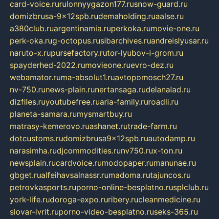
card-voice.ru
rulonnyygazon177.ru
snow-guard.ru
domizbrusa-9x12spb.ru
demaholding.ru
aalse.ru
a380club.ru
argentinamia.ru
perkoka.ru
movie-one.ru
perk-oka.ru
g-octopus.ru
sibarchives.ru
andreislyusar.ru
naruto-x.ru
pursefactory.ru
tor-lyubov-i-grom.ru
spayderhed-2022.ru
movieone.ru
evro-dez.ru
webamator.ru
ma-absolut1.ru
avtopomosch27.ru
nv-750.ru
news-plain.ru
nertansaga.ru
delanalad.ru
dizfiles.ru
youtubefree.ru
aria-family.ru
roadli.ru
planeta-samara.ru
mysmartbuy.ru
matrasy-kemerovo.ru
ashanet.ru
trade-farm.ru
dotcustoms.ru
domizbrusa9x12spb.ru
autodamp.ru
narasimha.ru
djcommodities.ru
nv750.ru
x-ton.ru
newsplain.ru
cardvoice.ru
modopaper.ru
manunae.ru
gbget.ru
alfeihavsalnassr.ru
madoma.ru
tajuncos.ru
petrovkasports.ru
porno-online-besplatno.ru
splclub.ru
york-life.ru
doroga-expo.ru
ribery.ru
cleanmedicine.ru
slovar-ivrit.ru
porno-video-besplatno.ru
seks-365.ru