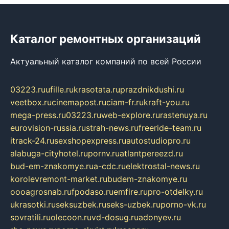
Каталог ремонтных организаций
Актуальный каталог компаний по всей России
03223.ru
ufille.ru
krasotata.ru
prazdnikdushi.ru
veetbox.ru
cinemapost.ru
ciam-fr.ru
kraft-you.ru
mega-press.ru
03223.ru
web-explore.ru
rastenuya.ru
eurovision-russia.ru
strah-news.ru
freeride-team.ru
itrack-24.ru
sexshopexpress.ru
autostudiopro.ru
alabuga-cityhotel.ru
pornv.ru
atlantpereezd.ru
bud-em-znakomye.ru
a-cdc.ru
elektrostal-news.ru
korolevremont-market.ru
budem-znakomye.ru
oooagrosnab.ru
fpodaso.ru
emfire.ru
pro-otdelky.ru
ukrasotki.ru
seksuzbek.ru
seks-uzbek.ru
porno-vk.ru
sovratili.ru
olecoon.ru
vd-dosug.ru
adonyev.ru