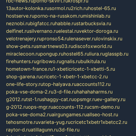
rbc-news.ru
porno-skvirt.ru
krospr.ru
13autor-kolonka.ru
sormol.ru
2rich.ru
hostel-65.ru
hostserve.ru
porno-na-russkom.ru
mishinlab.ru
neznobi.ru
bigfatcc.ru
habble.ru
starbucksvia.ru
delfinet.ru
silvernano.ru
elestal.ru
vektor-doroga.ru
velotrenajery.ru
pronso54.ru
lenasever.ru
lovinskix.ru
show-pets.ru
smartnews03.ru
discofoxworld.ru
miraclecoon.ru
pongup.ru
hostel65.ru
liura.ru
glasspb.ru
firehunters.ru
gribowo.ru
gnalis.ru
bulkitula.ru
hometown-france.ru
1-xbeticricetc-1-xbetti-5.ru
shop-garena.ru
cricetc-1-xbetr-1-xbetcc-2.ru
one-life-story.ru
top-halyava.ru
accounts112.ru
poka-vse-doma-2.ru
3-d-file.ru
hahahaharms.ru
g2012.ru
tst-1.ru
shaggy-cat.ru
opsmgr.ru
ev-gallery.ru
g-2012.ru
ops-mgr.ru
accounts-112.ru
csm-demo.ru
poka-vse-doma2.ru
airgungames.ru
allseo-host.ru
tehosmotre.ru
varieta-yug.ru
cricetc1xbetr1xbetcc2.ru
raytor-d.ru
atillagunn.ru
3d-file.ru