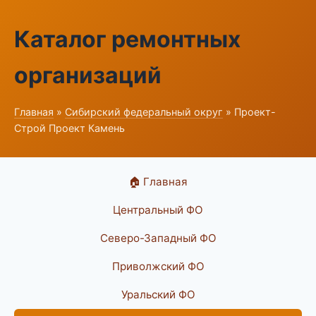
Каталог ремонтных
организаций
Главная
»
Сибирский федеральный округ
» Проект-
Строй Проект Камень
🏠 Главная
Центральный ФО
Северо-Западный ФО
Приволжский ФО
Уральский ФО