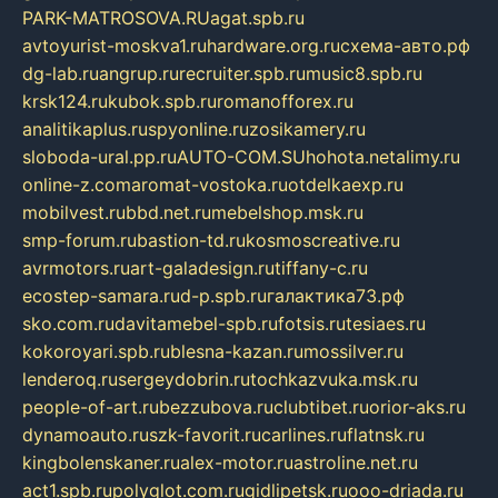
PARK-MATROSOVA.RU
agat.spb.ru
avtoyurist-moskva1.ru
hardware.org.ru
схема-авто.рф
dg-lab.ru
angrup.ru
recruiter.spb.ru
music8.spb.ru
krsk124.ru
kubok.spb.ru
romanofforex.ru
analitikaplus.ru
spyonline.ru
zosikamery.ru
sloboda-ural.pp.ru
AUTO-COM.SU
hohota.net
alimy.ru
online-z.com
aromat-vostoka.ru
otdelkaexp.ru
mobilvest.ru
bbd.net.ru
mebelshop.msk.ru
smp-forum.ru
bastion-td.ru
kosmoscreative.ru
avrmotors.ru
art-galadesign.ru
tiffany-c.ru
ecostep-samara.ru
d-p.spb.ru
галактика73.рф
sko.com.ru
davitamebel-spb.ru
fotsis.ru
tesiaes.ru
kokoroyari.spb.ru
blesna-kazan.ru
mossilver.ru
lenderoq.ru
sergeydobrin.ru
tochkazvuka.msk.ru
people-of-art.ru
bezzubova.ru
clubtibet.ru
orior-aks.ru
dynamoauto.ru
szk-favorit.ru
carlines.ru
flatnsk.ru
kingbolenskaner.ru
alex-motor.ru
astroline.net.ru
act1.spb.ru
polyglot.com.ru
gidlipetsk.ru
ooo-driada.ru