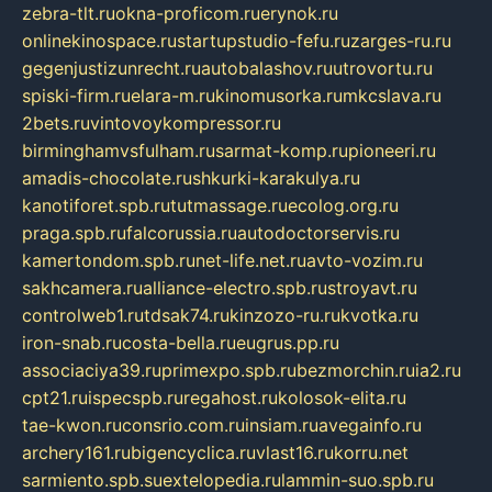
zebra-tlt.ru
okna-proficom.ru
erynok.ru
onlinekinospace.ru
startupstudio-fefu.ru
zarges-ru.ru
gegenjustizunrecht.ru
autobalashov.ru
utrovortu.ru
spiski-firm.ru
elara-m.ru
kinomusorka.ru
mkcslava.ru
2bets.ru
vintovoykompressor.ru
birminghamvsfulham.ru
sarmat-komp.ru
pioneeri.ru
amadis-chocolate.ru
shkurki-karakulya.ru
kanotiforet.spb.ru
tutmassage.ru
ecolog.org.ru
praga.spb.ru
falcorussia.ru
autodoctorservis.ru
kamertondom.spb.ru
net-life.net.ru
avto-vozim.ru
sakhcamera.ru
alliance-electro.spb.ru
stroyavt.ru
controlweb1.ru
tdsak74.ru
kinzozo-ru.ru
kvotka.ru
iron-snab.ru
costa-bella.ru
eugrus.pp.ru
associaciya39.ru
primexpo.spb.ru
bezmorchin.ru
ia2.ru
cpt21.ru
ispecspb.ru
regahost.ru
kolosok-elita.ru
tae-kwon.ru
consrio.com.ru
insiam.ru
avegainfo.ru
archery161.ru
bigencyclica.ru
vlast16.ru
korru.net
sarmiento.spb.su
extelopedia.ru
lammin-suo.spb.ru