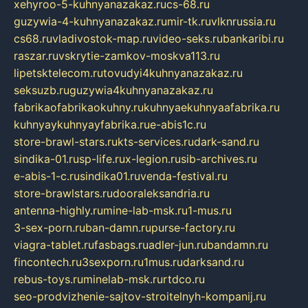
xehyroo-5-kuhnyanazakaz.ru
cs-68.ru
guzywia-4-kuhnyanazakaz.ru
mir-tk.ru
vlknrussia.ru
cs68.ru
vladivostok-map.ru
video-seks.ru
bankaribi.ru
raszar.ru
vskrytie-zamkov-moskva113.ru
lipetsktelecom.ru
tovudyi4kuhnyanazakaz.ru
seksuzb.ru
guzywia4kuhnyanazakaz.ru
fabrikaofabrikaokuhny.ru
kuhnyaekuhnyaafabrika.ru
kuhnyaykuhnyayfabrika.ru
e-abis1c.ru
store-brawl-stars.ru
kts-services.ru
dark-sand.ru
sindika-01.ru
sp-life.ru
x-legion.ru
sib-archives.ru
e-abis-1-c.ru
sindika01.ru
venda-festival.ru
store-brawlstars.ru
dooraleksandria.ru
antenna-highly.ru
mine-lab-msk.ru
1-mus.ru
3-sex-porn.ru
ban-damn.ru
purse-factory.ru
viagra-tablet.ru
fasbags.ru
adler-jun.ru
bandamn.ru
fincontech.ru
3sexporn.ru
1mus.ru
darksand.ru
rebus-toys.ru
minelab-msk.ru
rtdco.ru
seo-prodvizhenie-sajtov-stroitelnyh-kompanij.ru