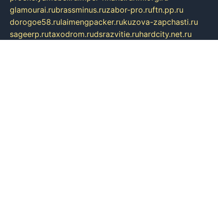
glamourai.ru
brassminus.ru
zabor-pro.ru
ftn.pp.ru
dorogoe58.ru
laimengpacker.ru
kuzova-zapchasti.ru
sageerp.ru
taxodrom.ru
dsrazvitie.ru
hardcity.net.ru
ratinghomegames.ru
topservice25.ru
gubernyan.ru
gtglasslined.ru
ii4.ru
tssport.spb.ru
andorra24.com
blackwallstreet.ru
oboimos.ru
optim-doors.com.ru
ikuch.ru
nycr.org.ru
npa21.ru
vremya-ch.spb.ru
desert000.ru
ivtorgi.ru
ifiori.ru
catalog-statei.ru
dcv.org.ru
spetsmaster174.ru
ipkameryhiseeu.ru
dum26.ru
ruspol.spb.ru
fr-opendp.ru
kam-solnyshko.ru
cheyenne-arapaho.ru
sevzapmetal.spb.ru
ted-lapidus.spb.ru
parasite-eliminator.ru
sigma-complete.ru
modernworld.ru
dama-moda.ru
eholot-group.ru
sk-nvkz.ru
DRONGOLD.RU
democratia2.ru
i-farmer.ru
mass-sport.org
jablonex.spb.ru
bookmess.ru
linkword.ru
refineua.com.ru
cs-spec.net.ru
altay-mebel.ru
DNK-THEATRE.RU
mechaniks.spb.ru
ipcamtechage.ru