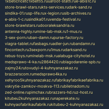
1xbeticricetc1xbetti5.ru
uafoot-statti.ru
e-abis1c.ru
store-brawl-stars.ru
kts-services.ru
dark-sand.ru
sindika-01.ru
sp-life.ru
x-legion.ru
sib-archives.ru
e-abis-1-c.ru
sindika01.ru
venda-festival.ru
store-brawlstars.ru
dooraleksandria.ru
antenna-highly.ru
mine-lab-msk.ru
1-mus.ru
3-sex-porn.ru
ban-damn.ru
purse-factory.ru
viagra-tablet.ru
fasbags.ru
adler-jun.ru
bandamn.ru
fincontech.ru
3sexporn.ru
1mus.ru
darksand.ru
rebus-toys.ru
minelab-msk.ru
alabuga-cityhotel.ru
medsprawo-4-ka.ru
2864420.ru
blagodarenie-spb.ru
zajmy24.ru
tovudyi-4-kuhnyanazakaz.ru
brazzerscom.ru
medsprawo4ka.ru
xehyroo5kuhnyanazakaz.ru
fabrikayfabrikaefabrika.ru
vskrytie-zamkov-moskva-113.ru
biletnadom.ru
zed-online.ru
pimchax.ru
brazzers-hd.ru
z-host.ru
kitubeu2kuhnyanazakaz.ru
naperekate.ru
kuhnyaofabrikaufabrik.ru
kitubeu-2-kuhnyanazakaz.ru