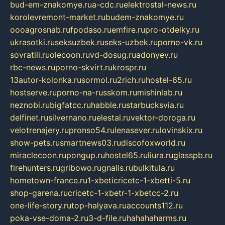
bud-em-znakomye.ru
a-cdc.ru
elektrostal-news.ru
korolevremont-market.ru
budem-znakomye.ru
oooagrosnab.ru
fpodaso.ru
emfire.ru
pro-otdelky.ru
ukrasotki.ru
seksuzbek.ru
seks-uzbek.ru
porno-vk.ru
sovratili.ru
olecoon.ru
vd-dosug.ru
adonyev.ru
rbc-news.ru
porno-skvirt.ru
krospr.ru
13autor-kolonka.ru
sormol.ru
2rich.ru
hostel-65.ru
hostserve.ru
porno-na-russkom.ru
mishinlab.ru
neznobi.ru
bigfatcc.ru
habble.ru
starbucksvia.ru
delfinet.ru
silvernano.ru
elestal.ru
vektor-doroga.ru
velotrenajery.ru
pronso54.ru
lenasever.ru
lovinskix.ru
show-pets.ru
smartnews03.ru
discofoxworld.ru
miraclecoon.ru
pongup.ru
hostel65.ru
liura.ru
glasspb.ru
firehunters.ru
gribowo.ru
gnalis.ru
bulkitula.ru
hometown-france.ru
1-xbeticricetc-1-xbetti-5.ru
shop-garena.ru
cricetc-1-xbetr-1-xbetcc-2.ru
one-life-story.ru
top-halyava.ru
accounts112.ru
poka-vse-doma-2.ru
3-d-file.ru
hahahaharms.ru