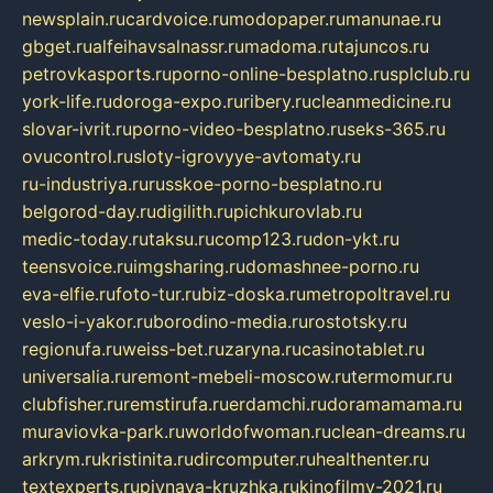
newsplain.ru
cardvoice.ru
modopaper.ru
manunae.ru
gbget.ru
alfeihavsalnassr.ru
madoma.ru
tajuncos.ru
petrovkasports.ru
porno-online-besplatno.ru
splclub.ru
york-life.ru
doroga-expo.ru
ribery.ru
cleanmedicine.ru
slovar-ivrit.ru
porno-video-besplatno.ru
seks-365.ru
ovucontrol.ru
sloty-igrovyye-avtomaty.ru
ru-industriya.ru
russkoe-porno-besplatno.ru
belgorod-day.ru
digilith.ru
pichkurovlab.ru
medic-today.ru
taksu.ru
comp123.ru
don-ykt.ru
teensvoice.ru
imgsharing.ru
domashnee-porno.ru
eva-elfie.ru
foto-tur.ru
biz-doska.ru
metropoltravel.ru
veslo-i-yakor.ru
borodino-media.ru
rostotsky.ru
regionufa.ru
weiss-bet.ru
zaryna.ru
casinotablet.ru
universalia.ru
remont-mebeli-moscow.ru
termomur.ru
clubfisher.ru
remstirufa.ru
erdamchi.ru
doramamama.ru
muraviovka-park.ru
worldofwoman.ru
clean-dreams.ru
arkrym.ru
kristinita.ru
dircomputer.ru
healthenter.ru
textexperts.ru
pivnaya-kruzhka.ru
kinofilmy-2021.ru