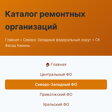
Каталог ремонтных
организаций
Главная
»
Северо-Западный федеральный округ
» СК
Фасад Камень
🏠 Главная
Центральный ФО
Северо-Западный ФО
Приволжский ФО
Уральский ФО