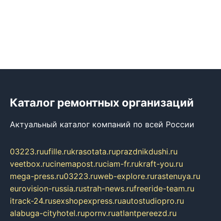
Каталог ремонтных организаций
Актуальный каталог компаний по всей России
03223.ru
ufille.ru
krasotata.ru
prazdnikdushi.ru
veetbox.ru
cinemapost.ru
ciam-fr.ru
kraft-you.ru
mega-press.ru
03223.ru
web-explore.ru
rastenuya.ru
eurovision-russia.ru
strah-news.ru
freeride-team.ru
itrack-24.ru
sexshopexpress.ru
autostudiopro.ru
alabuga-cityhotel.ru
pornv.ru
atlantpereezd.ru