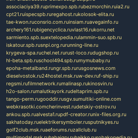
associaciya39.ru
primexpo.spb.ru
bezmorchin.ru
ia2.ru
cpt21.ru
ispecspb.ru
regahost.ru
kolosok-elita.ru
tae-kwon.ru
consrio.com.ru
insiam.ru
avegainfo.ru
archery161.ru
bigencyclica.ru
vlast16.ru
korru.net
sarmiento.spb.su
extelopedia.ru
lammin-suo.spb.ru
iskatour.spb.ru
snpi.org.ru
running-line.ru
krygeva-spa.ru
chel.net.ru
rust-loco.ru
dugshop.ru
hl-beta.spb.ru
school494.spb.ru
mymubaby.ru
epoha-metalband.ru
ngr.spb.ru
rusgosnews.com
dieselvostok.ru
24hostel.msk.ru
w-dev.ru
f-ship.ru
regsmi.ru
filmnetwork.ru
malinasp.ru
kinosvin.ru
h2o-salon.ru
malutkayork.ru
deltaprim.spb.ru
tango-perm.ru
gooddir.ru
sgv.su
multiki-online.com
webkrasotki.com
cherinvest.ru
detskiy-ostrov.ru
ankou.spb.ru
alvesta1.ru
pdf-creator.ru
nix-files.org.ru
sakhatoday.ru
elektrikersymboler.ru
sputnikyes.ru
golf2club.msk.ru
aeforums.ru
zallclub.ru
multimodal.msk.ru
habaigry.ru
haikko.ru
sobakopedia.ru