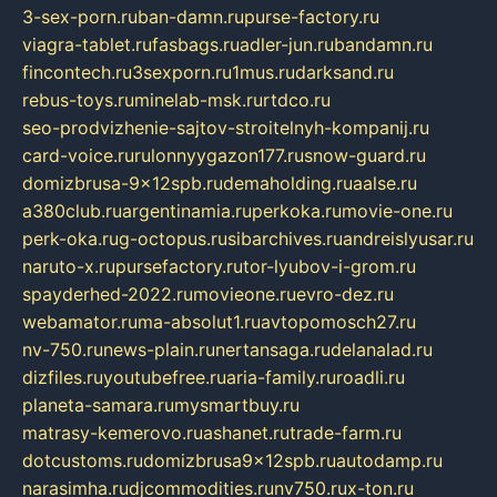
3-sex-porn.ru
ban-damn.ru
purse-factory.ru
viagra-tablet.ru
fasbags.ru
adler-jun.ru
bandamn.ru
fincontech.ru
3sexporn.ru
1mus.ru
darksand.ru
rebus-toys.ru
minelab-msk.ru
rtdco.ru
seo-prodvizhenie-sajtov-stroitelnyh-kompanij.ru
card-voice.ru
rulonnyygazon177.ru
snow-guard.ru
domizbrusa-9x12spb.ru
demaholding.ru
aalse.ru
a380club.ru
argentinamia.ru
perkoka.ru
movie-one.ru
perk-oka.ru
g-octopus.ru
sibarchives.ru
andreislyusar.ru
naruto-x.ru
pursefactory.ru
tor-lyubov-i-grom.ru
spayderhed-2022.ru
movieone.ru
evro-dez.ru
webamator.ru
ma-absolut1.ru
avtopomosch27.ru
nv-750.ru
news-plain.ru
nertansaga.ru
delanalad.ru
dizfiles.ru
youtubefree.ru
aria-family.ru
roadli.ru
planeta-samara.ru
mysmartbuy.ru
matrasy-kemerovo.ru
ashanet.ru
trade-farm.ru
dotcustoms.ru
domizbrusa9x12spb.ru
autodamp.ru
narasimha.ru
djcommodities.ru
nv750.ru
x-ton.ru