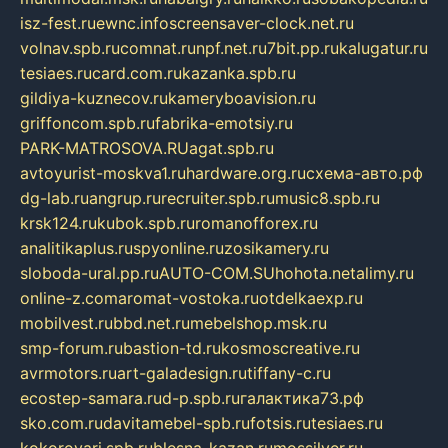
isz-fest.ru
ewnc.info
screensaver-clock.net.ru
volnav.spb.ru
comnat.ru
npf.net.ru
7bit.pp.ru
kalugatur.ru
tesiaes.ru
card.com.ru
kazanka.spb.ru
gildiya-kuznecov.ru
kameryboavision.ru
griffoncom.spb.ru
fabrika-emotsiy.ru
PARK-MATROSOVA.RU
agat.spb.ru
avtoyurist-moskva1.ru
hardware.org.ru
схема-авто.рф
dg-lab.ru
angrup.ru
recruiter.spb.ru
music8.spb.ru
krsk124.ru
kubok.spb.ru
romanofforex.ru
analitikaplus.ru
spyonline.ru
zosikamery.ru
sloboda-ural.pp.ru
AUTO-COM.SU
hohota.net
alimy.ru
online-z.com
aromat-vostoka.ru
otdelkaexp.ru
mobilvest.ru
bbd.net.ru
mebelshop.msk.ru
smp-forum.ru
bastion-td.ru
kosmoscreative.ru
avrmotors.ru
art-galadesign.ru
tiffany-c.ru
ecostep-samara.ru
d-p.spb.ru
галактика73.рф
sko.com.ru
davitamebel-spb.ru
fotsis.ru
tesiaes.ru
kokoroyari.spb.ru
blesna-kazan.ru
mossilver.ru