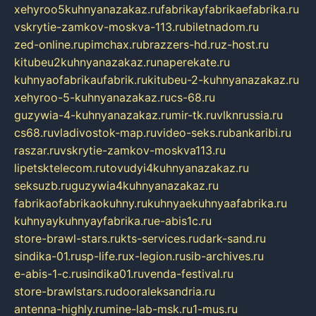
xehyroo5kuhnyanazakaz.ru
fabrikayfabrikaefabrika.ru
vskrytie-zamkov-moskva-113.ru
biletnadom.ru
zed-online.ru
pimchax.ru
brazzers-hd.ru
z-host.ru
kitubeu2kuhnyanazakaz.ru
naperekate.ru
kuhnyaofabrikaufabrik.ru
kitubeu-2-kuhnyanazakaz.ru
xehyroo-5-kuhnyanazakaz.ru
cs-68.ru
guzywia-4-kuhnyanazakaz.ru
mir-tk.ru
vlknrussia.ru
cs68.ru
vladivostok-map.ru
video-seks.ru
bankaribi.ru
raszar.ru
vskrytie-zamkov-moskva113.ru
lipetsktelecom.ru
tovudyi4kuhnyanazakaz.ru
seksuzb.ru
guzywia4kuhnyanazakaz.ru
fabrikaofabrikaokuhny.ru
kuhnyaekuhnyaafabrika.ru
kuhnyaykuhnyayfabrika.ru
e-abis1c.ru
store-brawl-stars.ru
kts-services.ru
dark-sand.ru
sindika-01.ru
sp-life.ru
x-legion.ru
sib-archives.ru
e-abis-1-c.ru
sindika01.ru
venda-festival.ru
store-brawlstars.ru
dooraleksandria.ru
antenna-highly.ru
mine-lab-msk.ru
1-mus.ru