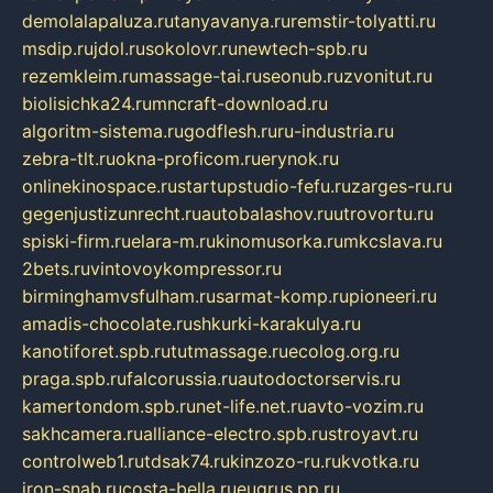
demolalapaluza.ru
tanyavanya.ru
remstir-tolyatti.ru
msdip.ru
jdol.ru
sokolovr.ru
newtech-spb.ru
rezemkleim.ru
massage-tai.ru
seonub.ru
zvonitut.ru
biolisichka24.ru
mncraft-download.ru
algoritm-sistema.ru
godflesh.ru
ru-industria.ru
zebra-tlt.ru
okna-proficom.ru
erynok.ru
onlinekinospace.ru
startupstudio-fefu.ru
zarges-ru.ru
gegenjustizunrecht.ru
autobalashov.ru
utrovortu.ru
spiski-firm.ru
elara-m.ru
kinomusorka.ru
mkcslava.ru
2bets.ru
vintovoykompressor.ru
birminghamvsfulham.ru
sarmat-komp.ru
pioneeri.ru
amadis-chocolate.ru
shkurki-karakulya.ru
kanotiforet.spb.ru
tutmassage.ru
ecolog.org.ru
praga.spb.ru
falcorussia.ru
autodoctorservis.ru
kamertondom.spb.ru
net-life.net.ru
avto-vozim.ru
sakhcamera.ru
alliance-electro.spb.ru
stroyavt.ru
controlweb1.ru
tdsak74.ru
kinzozo-ru.ru
kvotka.ru
iron-snab.ru
costa-bella.ru
eugrus.pp.ru