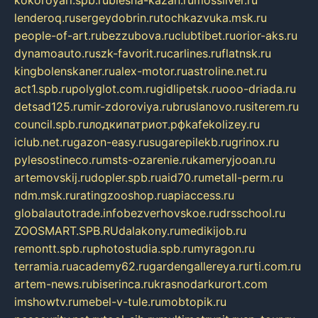
lenderoq.ru
sergeydobrin.ru
tochkazvuka.msk.ru
people-of-art.ru
bezzubova.ru
clubtibet.ru
orior-aks.ru
dynamoauto.ru
szk-favorit.ru
carlines.ru
flatnsk.ru
kingbolenskaner.ru
alex-motor.ru
astroline.net.ru
act1.spb.ru
polyglot.com.ru
gidlipetsk.ru
ooo-driada.ru
detsad125.ru
mir-zdoroviya.ru
bruslanovo.ru
siterem.ru
council.spb.ru
лодкипатриот.рф
kafekolizey.ru
iclub.net.ru
gazon-easy.ru
sugarepilekb.ru
grinox.ru
pylesostineco.ru
msts-ozarenie.ru
kameryjooan.ru
artemovskij.ru
dopler.spb.ru
aid70.ru
metall-perm.ru
ndm.msk.ru
ratingzooshop.ru
apiaccess.ru
globalautotrade.info
bezverhovskoe.ru
drsschool.ru
ZOOSMART.SPB.RU
dalakony.ru
medikijob.ru
remontt.spb.ru
photostudia.spb.ru
myragon.ru
terramia.ru
academy62.ru
gardengallereya.ru
rti.com.ru
artem-news.ru
biserinca.ru
krasnodarkurort.com
imshowtv.ru
mebel-v-tule.ru
mobtopik.ru