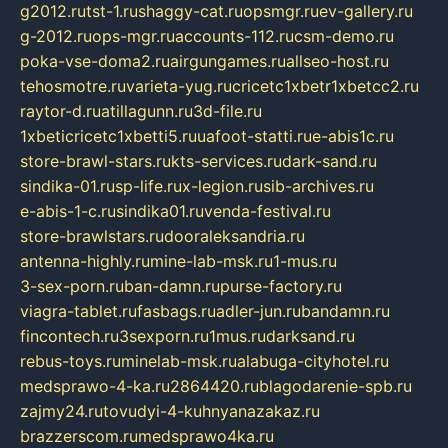
g2012.ru
tst-1.ru
shaggy-cat.ru
opsmgr.ru
ev-gallery.ru
g-2012.ru
ops-mgr.ru
accounts-112.ru
csm-demo.ru
poka-vse-doma2.ru
airgungames.ru
allseo-host.ru
tehosmotre.ru
varieta-yug.ru
cricetc1xbetr1xbetcc2.ru
raytor-d.ru
atillagunn.ru
3d-file.ru
1xbeticricetc1xbetti5.ru
uafoot-statti.ru
e-abis1c.ru
store-brawl-stars.ru
kts-services.ru
dark-sand.ru
sindika-01.ru
sp-life.ru
x-legion.ru
sib-archives.ru
e-abis-1-c.ru
sindika01.ru
venda-festival.ru
store-brawlstars.ru
dooraleksandria.ru
antenna-highly.ru
mine-lab-msk.ru
1-mus.ru
3-sex-porn.ru
ban-damn.ru
purse-factory.ru
viagra-tablet.ru
fasbags.ru
adler-jun.ru
bandamn.ru
fincontech.ru
3sexporn.ru
1mus.ru
darksand.ru
rebus-toys.ru
minelab-msk.ru
alabuga-cityhotel.ru
medsprawo-4-ka.ru
2864420.ru
blagodarenie-spb.ru
zajmy24.ru
tovudyi-4-kuhnyanazakaz.ru
brazzerscom.ru
medsprawo4ka.ru