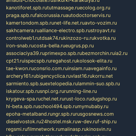
kanotiforet.spb.ru
tutmassage.ru
ecolog.org.ru
praga.spb.ru
falcorussia.ru
autodoctorservis.ru
kamertondom.spb.ru
net-life.net.ru
avto-vozim.ru
sakhcamera.ru
alliance-electro.spb.ru
stroyavt.ru
controlweb1.ru
tdsak74.ru
kinzozo-ru.ru
kvotka.ru
iron-snab.ru
costa-bella.ru
eugrus.pp.ru
associaciya39.ru
primexpo.spb.ru
bezmorchin.ru
ia2.ru
cpt21.ru
ispecspb.ru
regahost.ru
kolosok-elita.ru
tae-kwon.ru
consrio.com.ru
insiam.ru
avegainfo.ru
archery161.ru
bigencyclica.ru
vlast16.ru
korru.net
sarmiento.spb.su
extelopedia.ru
lammin-suo.spb.ru
iskatour.spb.ru
snpi.org.ru
running-line.ru
krygeva-spa.ru
chel.net.ru
rust-loco.ru
dugshop.ru
hl-beta.spb.ru
school494.spb.ru
mymubaby.ru
epoha-metalband.ru
ngr.spb.ru
rusgosnews.com
dieselvostok.ru
24hostel.msk.ru
w-dev.ru
f-ship.ru
regsmi.ru
filmnetwork.ru
malinasp.ru
kinosvin.ru