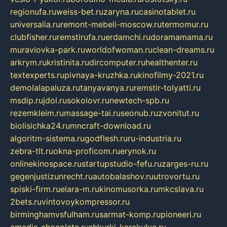
regionufa.ru
weiss-bet.ru
zaryna.ru
casinotablet.ru
universalia.ru
remont-mebeli-moscow.ru
termomur.ru
clubfisher.ru
remstirufa.ru
erdamchi.ru
doramamama.ru
muraviovka-park.ru
worldofwoman.ru
clean-dreams.ru
arkrym.ru
kristinita.ru
dircomputer.ru
healthenter.ru
textexperts.ru
pivnaya-kruzhka.ru
kinofilmy-2021.ru
demolalapaluza.ru
tanyavanya.ru
remstir-tolyatti.ru
msdip.ru
jdol.ru
sokolovr.ru
newtech-spb.ru
rezemkleim.ru
massage-tai.ru
seonub.ru
zvonitut.ru
biolisichka24.ru
mncraft-download.ru
algoritm-sistema.ru
godflesh.ru
ru-industria.ru
zebra-tlt.ru
okna-proficom.ru
erynok.ru
onlinekinospace.ru
startupstudio-fefu.ru
zarges-ru.ru
gegenjustizunrecht.ru
autobalashov.ru
utrovortu.ru
spiski-firm.ru
elara-m.ru
kinomusorka.ru
mkcslava.ru
2bets.ru
vintovoykompressor.ru
birminghamvsfulham.ru
sarmat-komp.ru
pioneeri.ru
amadis-chocolate.ru
shkurki-karakulya.ru