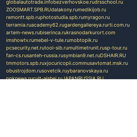
globalautotrade.info
bezverhovskoe.ru
drsschool.ru
ZOOSMART.SPB.RU
dalakony.ru
medikijob.ru
remontt.spb.ru
photostudia.spb.ru
myragon.ru
terramia.ru
academy62.ru
gardengallereya.ru
rti.com.ru
artem-news.ru
biserinca.ru
krasnodarkurort.com
imshowtv.ru
mebel-v-tule.ru
mobtopik.ru
pcsecurity.net.ru
tool-sib.ru
multimetrunit.ru
sp-tour.ru
fan-cs.ru
santeh-russia.ru
symbian9.net.ru
DSHAIR.RU
tmmotors.spb.ru
xjocuricopii.com
musavtomat.msk.ru
obustrojdom.ru
sovetcik.ru
ybaranovskaya.ru
ppknews.ru
cult-alshei.ru
JAPANRUSSIA.RU
proekciyamebel.ru
imper-finans.ru
rim.org.ru
glamourai.ru
brassminus.ru
zabor-pro.ru
ftn.pp.ru
dorogoe58.ru
laimengpacker.ru
kuzova-zapchasti.ru
sageerp.ru
taxodrom.ru
dsrazvitie.ru
hardcity.net.ru
ratinghomegames.ru
topservice25.ru
gubernyan.ru
gtglasslined.ru
ii4.ru
tssport.spb.ru
andorra24.com
blackwallstreet.ru
oboimos.ru
optim-doors.com.ru