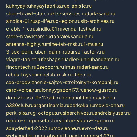
kuhnyaykuhnyayfabrika.ru
e-abis1c.ru
store-brawl-stars.ru
kts-services.ru
dark-sand.ru
sindika-01.ru
sp-life.ru
x-legion.ru
sib-archives.ru
e-abis-1-c.ru
sindika01.ru
venda-festival.ru
store-brawlstars.ru
dooraleksandria.ru
antenna-highly.ru
mine-lab-msk.ru
1-mus.ru
3-sex-porn.ru
ban-damn.ru
purse-factory.ru
viagra-tablet.ru
fasbags.ru
adler-jun.ru
bandamn.ru
fincontech.ru
3sexporn.ru
1mus.ru
darksand.ru
rebus-toys.ru
minelab-msk.ru
rtdco.ru
seo-prodvizhenie-sajtov-stroitelnyh-kompanij.ru
card-voice.ru
rulonnyygazon177.ru
snow-guard.ru
domizbrusa-9x12spb.ru
demaholding.ru
aalse.ru
a380club.ru
argentinamia.ru
perkoka.ru
movie-one.ru
perk-oka.ru
g-octopus.ru
sibarchives.ru
andreislyusar.ru
naruto-x.ru
pursefactory.ru
tor-lyubov-i-grom.ru
spayderhed-2022.ru
movieone.ru
evro-dez.ru
webamator.ru
ma-absolut1.ru
avtopomosch27.ru