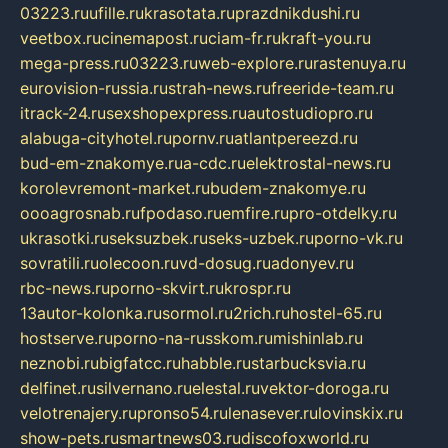
03223.ru
ufille.ru
krasotata.ru
prazdnikdushi.ru
veetbox.ru
cinemapost.ru
ciam-fr.ru
kraft-you.ru
mega-press.ru
03223.ru
web-explore.ru
rastenuya.ru
eurovision-russia.ru
strah-news.ru
freeride-team.ru
itrack-24.ru
sexshopexpress.ru
autostudiopro.ru
alabuga-cityhotel.ru
pornv.ru
atlantpereezd.ru
bud-em-znakomye.ru
a-cdc.ru
elektrostal-news.ru
korolevremont-market.ru
budem-znakomye.ru
oooagrosnab.ru
fpodaso.ru
emfire.ru
pro-otdelky.ru
ukrasotki.ru
seksuzbek.ru
seks-uzbek.ru
porno-vk.ru
sovratili.ru
olecoon.ru
vd-dosug.ru
adonyev.ru
rbc-news.ru
porno-skvirt.ru
krospr.ru
13autor-kolonka.ru
sormol.ru
2rich.ru
hostel-65.ru
hostserve.ru
porno-na-russkom.ru
mishinlab.ru
neznobi.ru
bigfatcc.ru
habble.ru
starbucksvia.ru
delfinet.ru
silvernano.ru
elestal.ru
vektor-doroga.ru
velotrenajery.ru
pronso54.ru
lenasever.ru
lovinskix.ru
show-pets.ru
smartnews03.ru
discofoxworld.ru