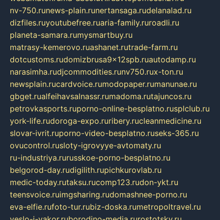
nv-750.ru
news-plain.ru
nertansaga.ru
delanalad.ru
dizfiles.ru
youtubefree.ru
aria-family.ru
roadli.ru
planeta-samara.ru
mysmartbuy.ru
matrasy-kemerovo.ru
ashanet.ru
trade-farm.ru
dotcustoms.ru
domizbrusa9x12spb.ru
autodamp.ru
narasimha.ru
djcommodities.ru
nv750.ru
x-ton.ru
newsplain.ru
cardvoice.ru
modopaper.ru
manunae.ru
gbget.ru
alfeihavsalnassr.ru
madoma.ru
tajuncos.ru
petrovkasports.ru
porno-online-besplatno.ru
splclub.ru
york-life.ru
doroga-expo.ru
ribery.ru
cleanmedicine.ru
slovar-ivrit.ru
porno-video-besplatno.ru
seks-365.ru
ovucontrol.ru
sloty-igrovyye-avtomaty.ru
ru-industriya.ru
russkoe-porno-besplatno.ru
belgorod-day.ru
digilith.ru
pichkurovlab.ru
medic-today.ru
taksu.ru
comp123.ru
don-ykt.ru
teensvoice.ru
imgsharing.ru
domashnee-porno.ru
eva-elfie.ru
foto-tur.ru
biz-doska.ru
metropoltravel.ru
veslo-i-yakor.ru
borodino-media.ru
rostotsky.ru