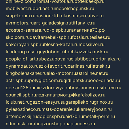
online-z.com
aromat-vostoka.ru
otdelkaexp.ru
mobilvest.ru
bbd.net.ru
mebelshop.msk.ru
smp-forum.ru
bastion-td.ru
kosmoscreative.ru
avrmotors.ru
art-galadesign.ru
tiffany-c.ru
ecostep-samara.ru
d-p.spb.ru
галактика73.рф
sko.com.ru
davitamebel-spb.ru
fotsis.ru
tesiaes.ru
kokoroyari.spb.ru
blesna-kazan.ru
mossilver.ru
lenderoq.ru
sergeydobrin.ru
tochkazvuka.msk.ru
people-of-art.ru
bezzubova.ru
clubtibet.ru
orior-aks.ru
dynamoauto.ru
szk-favorit.ru
carlines.ru
flatnsk.ru
kingbolenskaner.ru
alex-motor.ru
astroline.net.ru
act1.spb.ru
polyglot.com.ru
gidlipetsk.ru
ooo-driada.ru
detsad125.ru
mir-zdoroviya.ru
bruslanovo.ru
siterem.ru
council.spb.ru
лодкипатриот.рф
kafekolizey.ru
iclub.net.ru
gazon-easy.ru
sugarepilekb.ru
grinox.ru
pylesostineco.ru
msts-ozarenie.ru
kameryjooan.ru
artemovskij.ru
dopler.spb.ru
aid70.ru
metall-perm.ru
ndm.msk.ru
ratingzooshop.ru
apiaccess.ru