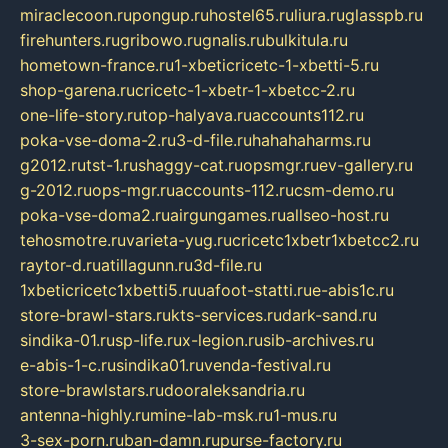
miraclecoon.ru
pongup.ru
hostel65.ru
liura.ru
glasspb.ru
firehunters.ru
gribowo.ru
gnalis.ru
bulkitula.ru
hometown-france.ru
1-xbeticricetc-1-xbetti-5.ru
shop-garena.ru
cricetc-1-xbetr-1-xbetcc-2.ru
one-life-story.ru
top-halyava.ru
accounts112.ru
poka-vse-doma-2.ru
3-d-file.ru
hahahaharms.ru
g2012.ru
tst-1.ru
shaggy-cat.ru
opsmgr.ru
ev-gallery.ru
g-2012.ru
ops-mgr.ru
accounts-112.ru
csm-demo.ru
poka-vse-doma2.ru
airgungames.ru
allseo-host.ru
tehosmotre.ru
varieta-yug.ru
cricetc1xbetr1xbetcc2.ru
raytor-d.ru
atillagunn.ru
3d-file.ru
1xbeticricetc1xbetti5.ru
uafoot-statti.ru
e-abis1c.ru
store-brawl-stars.ru
kts-services.ru
dark-sand.ru
sindika-01.ru
sp-life.ru
x-legion.ru
sib-archives.ru
e-abis-1-c.ru
sindika01.ru
venda-festival.ru
store-brawlstars.ru
dooraleksandria.ru
antenna-highly.ru
mine-lab-msk.ru
1-mus.ru
3-sex-porn.ru
ban-damn.ru
purse-factory.ru