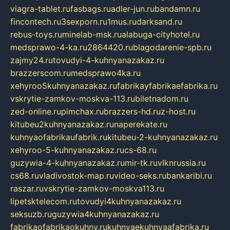
viagra-tablet.ru
fasbags.ru
adler-jun.ru
bandamn.ru
fincontech.ru
3sexporn.ru
1mus.ru
darksand.ru
rebus-toys.ru
minelab-msk.ru
alabuga-cityhotel.ru
medsprawo-4-ka.ru
2864420.ru
blagodarenie-spb.ru
zajmy24.ru
tovudyi-4-kuhnyanazakaz.ru
brazzerscom.ru
medsprawo4ka.ru
xehyroo5kuhnyanazakaz.ru
fabrikayfabrikaefabrika.ru
vskrytie-zamkov-moskva-113.ru
biletnadom.ru
zed-online.ru
pimchax.ru
brazzers-hd.ru
z-host.ru
kitubeu2kuhnyanazakaz.ru
naperekate.ru
kuhnyaofabrikaufabrik.ru
kitubeu-2-kuhnyanazakaz.ru
xehyroo-5-kuhnyanazakaz.ru
cs-68.ru
guzywia-4-kuhnyanazakaz.ru
mir-tk.ru
vlknrussia.ru
cs68.ru
vladivostok-map.ru
video-seks.ru
bankaribi.ru
raszar.ru
vskrytie-zamkov-moskva113.ru
lipetsktelecom.ru
tovudyi4kuhnyanazakaz.ru
seksuzb.ru
guzywia4kuhnyanazakaz.ru
fabrikaofabrikaokuhny.ru
kuhnyaekuhnyaafabrika.ru