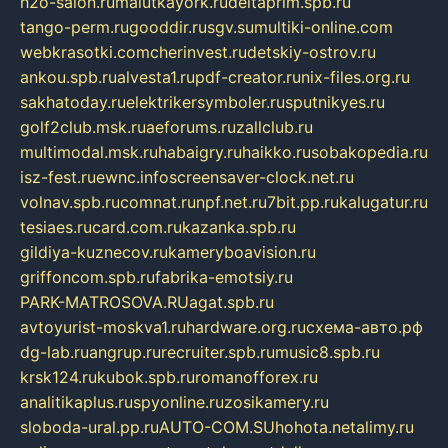
h2o-salon.ru
malutkayork.ru
deltaprim.spb.ru
tango-perm.ru
gooddir.ru
sgv.su
multiki-online.com
webkrasotki.com
cherinvest.ru
detskiy-ostrov.ru
ankou.spb.ru
alvesta1.ru
pdf-creator.ru
nix-files.org.ru
sakhatoday.ru
elektrikersymboler.ru
sputnikyes.ru
golf2club.msk.ru
aeforums.ru
zallclub.ru
multimodal.msk.ru
habaigry.ru
haikko.ru
sobakopedia.ru
isz-fest.ru
ewnc.info
screensaver-clock.net.ru
volnav.spb.ru
comnat.ru
npf.net.ru
7bit.pp.ru
kalugatur.ru
tesiaes.ru
card.com.ru
kazanka.spb.ru
gildiya-kuznecov.ru
kameryboavision.ru
griffoncom.spb.ru
fabrika-emotsiy.ru
PARK-MATROSOVA.RU
agat.spb.ru
avtoyurist-moskva1.ru
hardware.org.ru
схема-авто.рф
dg-lab.ru
angrup.ru
recruiter.spb.ru
music8.spb.ru
krsk124.ru
kubok.spb.ru
romanofforex.ru
analitikaplus.ru
spyonline.ru
zosikamery.ru
sloboda-ural.pp.ru
AUTO-COM.SU
hohota.net
alimy.ru