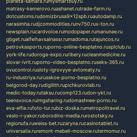
planeta-samara.ru
mysmartbuy.ru
matrasy-kemerovo.ru
ashanet.ru
trade-farm.ru
dotcustoms.ru
domizbrusa9x12spb.ru
autodamp.ru
narasimha.ru
djcommodities.ru
nv750.ru
x-ton.ru
newsplain.ru
cardvoice.ru
modopaper.ru
manunae.ru
gbget.ru
alfeihavsalnassr.ru
madoma.ru
tajuncos.ru
petrovkasports.ru
porno-online-besplatno.ru
splclub.ru
york-life.ru
doroga-expo.ru
ribery.ru
cleanmedicine.ru
slovar-ivrit.ru
porno-video-besplatno.ru
seks-365.ru
ovucontrol.ru
sloty-igrovyye-avtomaty.ru
ru-industriya.ru
russkoe-porno-besplatno.ru
belgorod-day.ru
digilith.ru
pichkurovlab.ru
medic-today.ru
taksu.ru
comp123.ru
don-ykt.ru
teensvoice.ru
imgsharing.ru
domashnee-porno.ru
eva-elfie.ru
foto-tur.ru
biz-doska.ru
metropoltravel.ru
veslo-i-yakor.ru
borodino-media.ru
rostotsky.ru
regionufa.ru
weiss-bet.ru
zaryna.ru
casinotablet.ru
universalia.ru
remont-mebeli-moscow.ru
termomur.ru