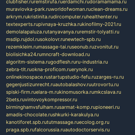
clubfisher.ru
remstirufa.ru
erdamchi.ru
doramamama.ru
muraviovka-park.ru
worldofwoman.ru
clean-dreams.ru
arkrym.ru
kristinita.ru
dircomputer.ru
healthenter.ru
textexperts.ru
pivnaya-kruzhka.ru
kinofilmy-2021.ru
demolalapaluza.ru
tanyavanya.ru
remstir-tolyatti.ru
msdip.ru
jdol.ru
sokolovr.ru
newtech-spb.ru
rezemkleim.ru
massage-tai.ru
seonub.ru
zvonitut.ru
biolisichka24.ru
mncraft-download.ru
algoritm-sistema.ru
godflesh.ru
ru-industria.ru
zebra-tlt.ru
okna-proficom.ru
erynok.ru
onlinekinospace.ru
startupstudio-fefu.ru
zarges-ru.ru
gegenjustizunrecht.ru
autobalashov.ru
utrovortu.ru
spiski-firm.ru
elara-m.ru
kinomusorka.ru
mkcslava.ru
2bets.ru
vintovoykompressor.ru
birminghamvsfulham.ru
sarmat-komp.ru
pioneeri.ru
amadis-chocolate.ru
shkurki-karakulya.ru
kanotiforet.spb.ru
tutmassage.ru
ecolog.org.ru
praga.spb.ru
falcorussia.ru
autodoctorservis.ru