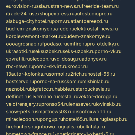
eurovision-russia.ru
strah-news.ru
freeride-team.ru
itrack-24.ru
sexshopexpress.ru
autostudiopro.ru
alabuga-cityhotel.ru
pornv.ru
atlantpereezd.ru
bud-em-znakomye.ru
a-cdc.ru
elektrostal-news.ru
korolevremont-market.ru
budem-znakomye.ru
oooagrosnab.ru
fpodaso.ru
emfire.ru
pro-otdelky.ru
ukrasotki.ru
seksuzbek.ru
seks-uzbek.ru
porno-vk.ru
sovratili.ru
olecoon.ru
vd-dosug.ru
adonyev.ru
rbc-news.ru
porno-skvirt.ru
krospr.ru
13autor-kolonka.ru
sormol.ru
2rich.ru
hostel-65.ru
hostserve.ru
porno-na-russkom.ru
mishinlab.ru
neznobi.ru
bigfatcc.ru
habble.ru
starbucksvia.ru
delfinet.ru
silvernano.ru
elestal.ru
vektor-doroga.ru
velotrenajery.ru
pronso54.ru
lenasever.ru
lovinskix.ru
show-pets.ru
smartnews03.ru
discofoxworld.ru
miraclecoon.ru
pongup.ru
hostel65.ru
liura.ru
glasspb.ru
firehunters.ru
gribowo.ru
gnalis.ru
bulkitula.ru
hometown-france.ru
1-xbeticricetc-1-xbetti-5.ru