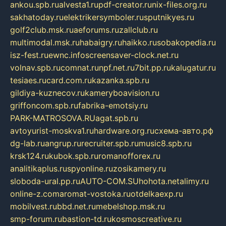
ankou.spb.ru
alvesta1.ru
pdf-creator.ru
nix-files.org.ru
sakhatoday.ru
elektrikersymboler.ru
sputnikyes.ru
golf2club.msk.ru
aeforums.ru
zallclub.ru
multimodal.msk.ru
habaigry.ru
haikko.ru
sobakopedia.ru
isz-fest.ru
ewnc.info
screensaver-clock.net.ru
volnav.spb.ru
comnat.ru
npf.net.ru
7bit.pp.ru
kalugatur.ru
tesiaes.ru
card.com.ru
kazanka.spb.ru
gildiya-kuznecov.ru
kameryboavision.ru
griffoncom.spb.ru
fabrika-emotsiy.ru
PARK-MATROSOVA.RU
agat.spb.ru
avtoyurist-moskva1.ru
hardware.org.ru
схема-авто.рф
dg-lab.ru
angrup.ru
recruiter.spb.ru
music8.spb.ru
krsk124.ru
kubok.spb.ru
romanofforex.ru
analitikaplus.ru
spyonline.ru
zosikamery.ru
sloboda-ural.pp.ru
AUTO-COM.SU
hohota.net
alimy.ru
online-z.com
aromat-vostoka.ru
otdelkaexp.ru
mobilvest.ru
bbd.net.ru
mebelshop.msk.ru
smp-forum.ru
bastion-td.ru
kosmoscreative.ru