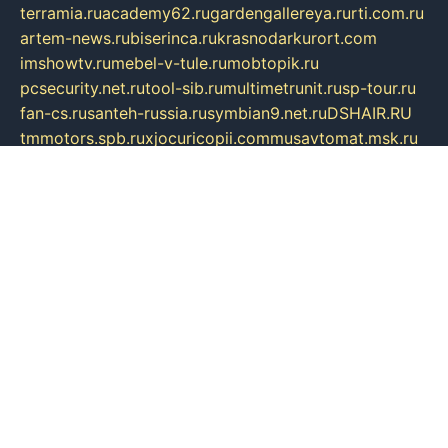
terramia.ru
academy62.ru
gardengallereya.ru
rti.com.ru
artem-news.ru
biserinca.ru
krasnodarkurort.com
imshowtv.ru
mebel-v-tule.ru
mobtopik.ru
pcsecurity.net.ru
tool-sib.ru
multimetrunit.ru
sp-tour.ru
fan-cs.ru
santeh-russia.ru
symbian9.net.ru
DSHAIR.RU
tmmotors.spb.ru
xjocuricopii.com
musavtomat.msk.ru
obustrojdom.ru
sovetcik.ru
ybaranovskaya.ru
ppknews.ru
cult-alshei.ru
JAPANRUSSIA.RU
proekciyamebel.ru
imper-finans.ru
rim.org.ru
glamourai.ru
brassminus.ru
zabor-pro.ru
ftn.pp.ru
dorogoe58.ru
laimengpacker.ru
kuzova-zapchasti.ru
sageerp.ru
taxodrom.ru
dsrazvitie.ru
hardcity.net.ru
ratinghomegames.ru
topservice25.ru
gubernyan.ru
gtglasslined.ru
ii4.ru
tssport.spb.ru
andorra24.com
blackwallstreet.ru
oboimos.ru
optim-doors.com.ru
ikuch.ru
nycr.org.ru
npa21.ru
vremya-ch.spb.ru
desert000.ru
ivtorgi.ru
ifiori.ru
catalog-statei.ru
dcv.org.ru
spetsmaster174.ru
ipkameryhiseeu.ru