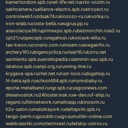
kamertondom.spb.ru
net-life.net.ru
avto-vozim.ru
sakhcamera.ru
alliance-electro.spb.ru
stroyavt.ru
controlweb1.ru
tdsak74.ru
kinzozo-ru.ru
kvotka.ru
iron-snab.ru
costa-bella.ru
eugrus.pp.ru
associaciya39.ru
primexpo.spb.ru
bezmorchin.ru
ia2.ru
cpt21.ru
ispecspb.ru
regahost.ru
kolosok-elita.ru
tae-kwon.ru
consrio.com.ru
insiam.ru
avegainfo.ru
archery161.ru
bigencyclica.ru
vlast16.ru
korru.net
sarmiento.spb.su
extelopedia.ru
lammin-suo.spb.ru
iskatour.spb.ru
snpi.org.ru
running-line.ru
krygeva-spa.ru
chel.net.ru
rust-loco.ru
dugshop.ru
hl-beta.spb.ru
school494.spb.ru
mymubaby.ru
epoha-metalband.ru
ngr.spb.ru
rusgosnews.com
dieselvostok.ru
24hostel.msk.ru
w-dev.ru
f-ship.ru
regsmi.ru
filmnetwork.ru
malinasp.ru
kinosvin.ru
h2o-salon.ru
malutkayork.ru
deltaprim.spb.ru
tango-perm.ru
gooddir.ru
sgv.su
multiki-online.com
webkrasotki.com
cherinvest.ru
detskiy-ostrov.ru