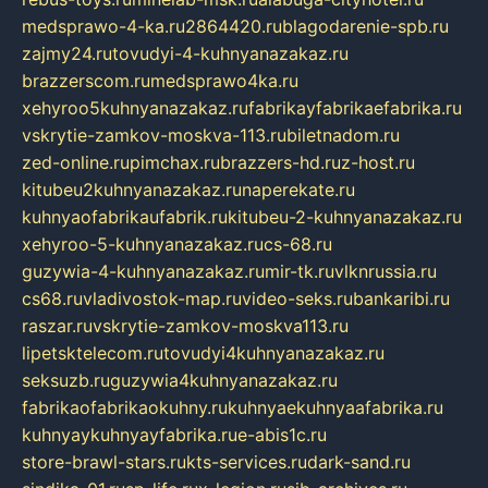
medsprawo-4-ka.ru
2864420.ru
blagodarenie-spb.ru
zajmy24.ru
tovudyi-4-kuhnyanazakaz.ru
brazzerscom.ru
medsprawo4ka.ru
xehyroo5kuhnyanazakaz.ru
fabrikayfabrikaefabrika.ru
vskrytie-zamkov-moskva-113.ru
biletnadom.ru
zed-online.ru
pimchax.ru
brazzers-hd.ru
z-host.ru
kitubeu2kuhnyanazakaz.ru
naperekate.ru
kuhnyaofabrikaufabrik.ru
kitubeu-2-kuhnyanazakaz.ru
xehyroo-5-kuhnyanazakaz.ru
cs-68.ru
guzywia-4-kuhnyanazakaz.ru
mir-tk.ru
vlknrussia.ru
cs68.ru
vladivostok-map.ru
video-seks.ru
bankaribi.ru
raszar.ru
vskrytie-zamkov-moskva113.ru
lipetsktelecom.ru
tovudyi4kuhnyanazakaz.ru
seksuzb.ru
guzywia4kuhnyanazakaz.ru
fabrikaofabrikaokuhny.ru
kuhnyaekuhnyaafabrika.ru
kuhnyaykuhnyayfabrika.ru
e-abis1c.ru
store-brawl-stars.ru
kts-services.ru
dark-sand.ru