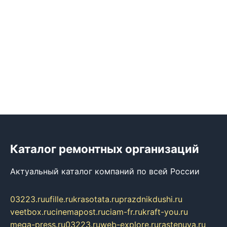
Каталог ремонтных организаций
Актуальный каталог компаний по всей России
03223.ru
ufille.ru
krasotata.ru
prazdnikdushi.ru
veetbox.ru
cinemapost.ru
ciam-fr.ru
kraft-you.ru
mega-press.ru
03223.ru
web-explore.ru
rastenuya.ru