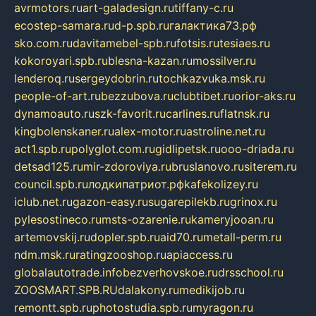
avrmotors.ru
art-galadesign.ru
tiffany-c.ru
ecostep-samara.ru
d-p.spb.ru
галактика73.рф
sko.com.ru
davitamebel-spb.ru
fotsis.ru
tesiaes.ru
kokoroyari.spb.ru
blesna-kazan.ru
mossilver.ru
lenderoq.ru
sergeydobrin.ru
tochkazvuka.msk.ru
people-of-art.ru
bezzubova.ru
clubtibet.ru
orior-aks.ru
dynamoauto.ru
szk-favorit.ru
carlines.ru
flatnsk.ru
kingbolenskaner.ru
alex-motor.ru
astroline.net.ru
act1.spb.ru
polyglot.com.ru
gidlipetsk.ru
ooo-driada.ru
detsad125.ru
mir-zdoroviya.ru
bruslanovo.ru
siterem.ru
council.spb.ru
лодкипатриот.рф
kafekolizey.ru
iclub.net.ru
gazon-easy.ru
sugarepilekb.ru
grinox.ru
pylesostineco.ru
msts-ozarenie.ru
kameryjooan.ru
artemovskij.ru
dopler.spb.ru
aid70.ru
metall-perm.ru
ndm.msk.ru
ratingzooshop.ru
apiaccess.ru
globalautotrade.info
bezverhovskoe.ru
drsschool.ru
ZOOSMART.SPB.RU
dalakony.ru
medikijob.ru
remontt.spb.ru
photostudia.spb.ru
myragon.ru