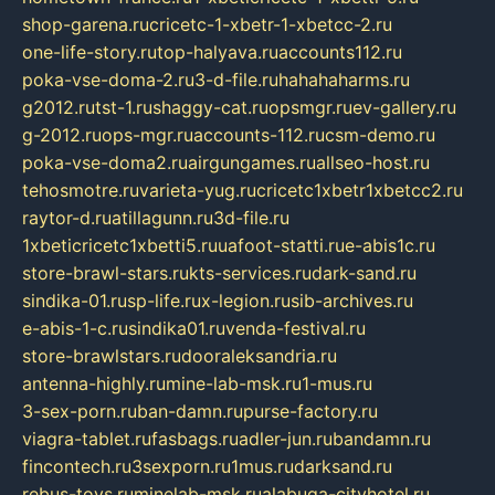
shop-garena.ru
cricetc-1-xbetr-1-xbetcc-2.ru
one-life-story.ru
top-halyava.ru
accounts112.ru
poka-vse-doma-2.ru
3-d-file.ru
hahahaharms.ru
g2012.ru
tst-1.ru
shaggy-cat.ru
opsmgr.ru
ev-gallery.ru
g-2012.ru
ops-mgr.ru
accounts-112.ru
csm-demo.ru
poka-vse-doma2.ru
airgungames.ru
allseo-host.ru
tehosmotre.ru
varieta-yug.ru
cricetc1xbetr1xbetcc2.ru
raytor-d.ru
atillagunn.ru
3d-file.ru
1xbeticricetc1xbetti5.ru
uafoot-statti.ru
e-abis1c.ru
store-brawl-stars.ru
kts-services.ru
dark-sand.ru
sindika-01.ru
sp-life.ru
x-legion.ru
sib-archives.ru
e-abis-1-c.ru
sindika01.ru
venda-festival.ru
store-brawlstars.ru
dooraleksandria.ru
antenna-highly.ru
mine-lab-msk.ru
1-mus.ru
3-sex-porn.ru
ban-damn.ru
purse-factory.ru
viagra-tablet.ru
fasbags.ru
adler-jun.ru
bandamn.ru
fincontech.ru
3sexporn.ru
1mus.ru
darksand.ru
rebus-toys.ru
minelab-msk.ru
alabuga-cityhotel.ru