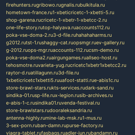
firehunters.ru
gribowo.ru
gnalis.ru
bulkitula.ru
hometown-france.ru
1-xbeticricetc-1-xbetti-5.ru
shop-garena.ru
cricetc-1-xbetr-1-xbetcc-2.ru
one-life-story.ru
top-halyava.ru
accounts112.ru
poka-vse-doma-2.ru
3-d-file.ru
hahahaharms.ru
g2012.ru
tst-1.ru
shaggy-cat.ru
opsmgr.ru
ev-gallery.ru
g-2012.ru
ops-mgr.ru
accounts-112.ru
csm-demo.ru
poka-vse-doma2.ru
airgungames.ru
allseo-host.ru
tehosmotre.ru
varieta-yug.ru
cricetc1xbetr1xbetcc2.ru
raytor-d.ru
atillagunn.ru
3d-file.ru
1xbeticricetc1xbetti5.ru
uafoot-statti.ru
e-abis1c.ru
store-brawl-stars.ru
kts-services.ru
dark-sand.ru
sindika-01.ru
sp-life.ru
x-legion.ru
sib-archives.ru
e-abis-1-c.ru
sindika01.ru
venda-festival.ru
store-brawlstars.ru
dooraleksandria.ru
antenna-highly.ru
mine-lab-msk.ru
1-mus.ru
3-sex-porn.ru
ban-damn.ru
purse-factory.ru
viagra-tablet.ru
fasbags.ru
adler-jun.ru
bandamn.ru