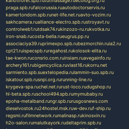
kanotiforet.spb.ru
tutmassage.ru
ecolog.org.ru
praga.spb.ru
falcorussia.ru
autodoctorservis.ru
kamertondom.spb.ru
net-life.net.ru
avto-vozim.ru
sakhcamera.ru
alliance-electro.spb.ru
stroyavt.ru
controlweb1.ru
tdsak74.ru
kinzozo-ru.ru
kvotka.ru
iron-snab.ru
costa-bella.ru
eugrus.pp.ru
associaciya39.ru
primexpo.spb.ru
bezmorchin.ru
ia2.ru
cpt21.ru
ispecspb.ru
regahost.ru
kolosok-elita.ru
tae-kwon.ru
consrio.com.ru
insiam.ru
avegainfo.ru
archery161.ru
bigencyclica.ru
vlast16.ru
korru.net
sarmiento.spb.su
extelopedia.ru
lammin-suo.spb.ru
iskatour.spb.ru
snpi.org.ru
running-line.ru
krygeva-spa.ru
chel.net.ru
rust-loco.ru
dugshop.ru
hl-beta.spb.ru
school494.spb.ru
mymubaby.ru
epoha-metalband.ru
ngr.spb.ru
rusgosnews.com
dieselvostok.ru
24hostel.msk.ru
w-dev.ru
f-ship.ru
regsmi.ru
filmnetwork.ru
malinasp.ru
kinosvin.ru
h2o-salon.ru
malutkayork.ru
deltaprim.spb.ru