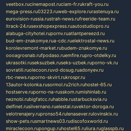
veetbox.ru
cinemapost.ru
ciam-fr.ru
kraft-you.ru
mega-press.ru
03223.ru
web-explore.ru
rastenuya.ru
eurovision-russia.ru
strah-news.ru
freeride-team.ru
itrack-24.ru
sexshopexpress.ru
autostudiopro.ru
alabuga-cityhotel.ru
pornv.ru
atlantpereezd.ru
bud-em-znakomye.ru
a-cdc.ru
elektrostal-news.ru
korolevremont-market.ru
budem-znakomye.ru
oooagrosnab.ru
fpodaso.ru
emfire.ru
pro-otdelky.ru
ukrasotki.ru
seksuzbek.ru
seks-uzbek.ru
porno-vk.ru
sovratili.ru
olecoon.ru
vd-dosug.ru
adonyev.ru
rbc-news.ru
porno-skvirt.ru
krospr.ru
13autor-kolonka.ru
sormol.ru
2rich.ru
hostel-65.ru
hostserve.ru
porno-na-russkom.ru
mishinlab.ru
neznobi.ru
bigfatcc.ru
habble.ru
starbucksvia.ru
delfinet.ru
silvernano.ru
elestal.ru
vektor-doroga.ru
velotrenajery.ru
pronso54.ru
lenasever.ru
lovinskix.ru
show-pets.ru
smartnews03.ru
discofoxworld.ru
miraclecoon.ru
pongup.ru
hostel65.ru
liura.ru
glasspb.ru