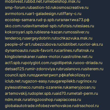
mobilvest.ru
bbd.net.ru
mebelshop.msk.ru
smp-forum.ru
bastion-td.ru
kosmoscreative.ru
avrmotors.ru
art-galadesign.ru
tiffany-c.ru
ecostep-samara.ru
d-p.spb.ru
галактика73.рф
sko.com.ru
davitamebel-spb.ru
fotsis.ru
tesiaes.ru
kokoroyari.spb.ru
blesna-kazan.ru
mossilver.ru
lenderoq.ru
sergeydobrin.ru
tochkazvuka.msk.ru
people-of-art.ru
bezzubova.ru
clubtibet.ru
orior-aks.ru
dynamoauto.ru
szk-favorit.ru
carlines.ru
flatnsk.ru
kingbolenskaner.ru
alex-motor.ru
astroline.net.ru
act1.spb.ru
polyglot.com.ru
gidlipetsk.ru
ooo-driada.ru
detsad125.ru
mir-zdoroviya.ru
bruslanovo.ru
siterem.ru
council.spb.ru
лодкипатриот.рф
kafekolizey.ru
iclub.net.ru
gazon-easy.ru
sugarepilekb.ru
grinox.ru
pylesostineco.ru
msts-ozarenie.ru
kameryjooan.ru
artemovskij.ru
dopler.spb.ru
aid70.ru
metall-perm.ru
ndm.msk.ru
ratingzooshop.ru
apiaccess.ru
globalautotrade.info
bezverhovskoe.ru
drsschool.ru