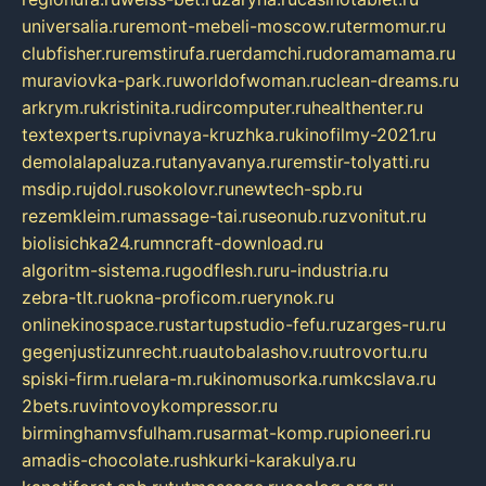
universalia.ru
remont-mebeli-moscow.ru
termomur.ru
clubfisher.ru
remstirufa.ru
erdamchi.ru
doramamama.ru
muraviovka-park.ru
worldofwoman.ru
clean-dreams.ru
arkrym.ru
kristinita.ru
dircomputer.ru
healthenter.ru
textexperts.ru
pivnaya-kruzhka.ru
kinofilmy-2021.ru
demolalapaluza.ru
tanyavanya.ru
remstir-tolyatti.ru
msdip.ru
jdol.ru
sokolovr.ru
newtech-spb.ru
rezemkleim.ru
massage-tai.ru
seonub.ru
zvonitut.ru
biolisichka24.ru
mncraft-download.ru
algoritm-sistema.ru
godflesh.ru
ru-industria.ru
zebra-tlt.ru
okna-proficom.ru
erynok.ru
onlinekinospace.ru
startupstudio-fefu.ru
zarges-ru.ru
gegenjustizunrecht.ru
autobalashov.ru
utrovortu.ru
spiski-firm.ru
elara-m.ru
kinomusorka.ru
mkcslava.ru
2bets.ru
vintovoykompressor.ru
birminghamvsfulham.ru
sarmat-komp.ru
pioneeri.ru
amadis-chocolate.ru
shkurki-karakulya.ru