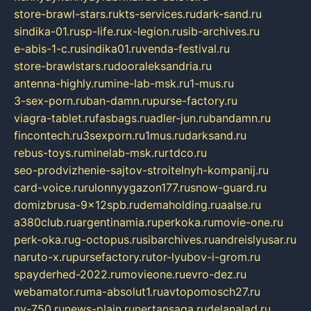
store-brawl-stars.ru
kts-services.ru
dark-sand.ru
sindika-01.ru
sp-life.ru
x-legion.ru
sib-archives.ru
e-abis-1-c.ru
sindika01.ru
venda-festival.ru
store-brawlstars.ru
dooraleksandria.ru
antenna-highly.ru
mine-lab-msk.ru
1-mus.ru
3-sex-porn.ru
ban-damn.ru
purse-factory.ru
viagra-tablet.ru
fasbags.ru
adler-jun.ru
bandamn.ru
fincontech.ru
3sexporn.ru
1mus.ru
darksand.ru
rebus-toys.ru
minelab-msk.ru
rtdco.ru
seo-prodvizhenie-sajtov-stroitelnyh-kompanij.ru
card-voice.ru
rulonnyygazon177.ru
snow-guard.ru
domizbrusa-9x12spb.ru
demaholding.ru
aalse.ru
a380club.ru
argentinamia.ru
perkoka.ru
movie-one.ru
perk-oka.ru
g-octopus.ru
sibarchives.ru
andreislyusar.ru
naruto-x.ru
pursefactory.ru
tor-lyubov-i-grom.ru
spayderhed-2022.ru
movieone.ru
evro-dez.ru
webamator.ru
ma-absolut1.ru
avtopomosch27.ru
nv-750.ru
news-plain.ru
nertansaga.ru
delanalad.ru