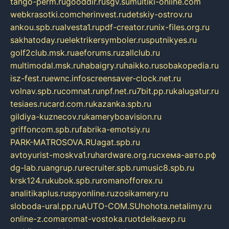
tango-perm.ru
gooddir.ru
sgv.su
multiki-online.com
webkrasotki.com
cherinvest.ru
detskiy-ostrov.ru
ankou.spb.ru
alvesta1.ru
pdf-creator.ru
nix-files.org.ru
sakhatoday.ru
elektrikersymboler.ru
sputnikyes.ru
golf2club.msk.ru
aeforums.ru
zallclub.ru
multimodal.msk.ru
habaigry.ru
haikko.ru
sobakopedia.ru
isz-fest.ru
ewnc.info
screensaver-clock.net.ru
volnav.spb.ru
comnat.ru
npf.net.ru
7bit.pp.ru
kalugatur.ru
tesiaes.ru
card.com.ru
kazanka.spb.ru
gildiya-kuznecov.ru
kameryboavision.ru
griffoncom.spb.ru
fabrika-emotsiy.ru
PARK-MATROSOVA.RU
agat.spb.ru
avtoyurist-moskva1.ru
hardware.org.ru
схема-авто.рф
dg-lab.ru
angrup.ru
recruiter.spb.ru
music8.spb.ru
krsk124.ru
kubok.spb.ru
romanofforex.ru
analitikaplus.ru
spyonline.ru
zosikamery.ru
sloboda-ural.pp.ru
AUTO-COM.SU
hohota.net
alimy.ru
online-z.com
aromat-vostoka.ru
otdelkaexp.ru