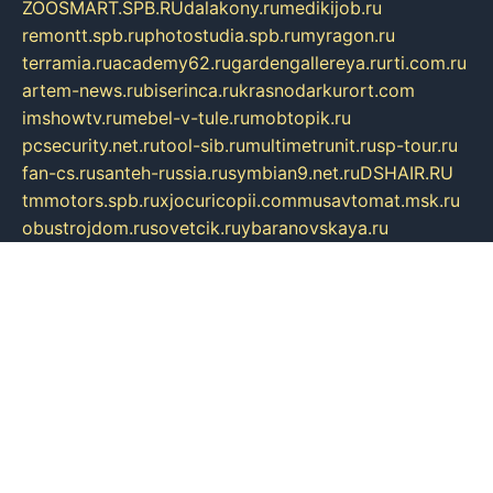
ZOOSMART.SPB.RU
dalakony.ru
medikijob.ru
remontt.spb.ru
photostudia.spb.ru
myragon.ru
terramia.ru
academy62.ru
gardengallereya.ru
rti.com.ru
artem-news.ru
biserinca.ru
krasnodarkurort.com
imshowtv.ru
mebel-v-tule.ru
mobtopik.ru
pcsecurity.net.ru
tool-sib.ru
multimetrunit.ru
sp-tour.ru
fan-cs.ru
santeh-russia.ru
symbian9.net.ru
DSHAIR.RU
tmmotors.spb.ru
xjocuricopii.com
musavtomat.msk.ru
obustrojdom.ru
sovetcik.ru
ybaranovskaya.ru
ppknews.ru
cult-alshei.ru
JAPANRUSSIA.RU
proekciyamebel.ru
imper-finans.ru
rim.org.ru
glamourai.ru
brassminus.ru
zabor-pro.ru
ftn.pp.ru
dorogoe58.ru
laimengpacker.ru
kuzova-zapchasti.ru
sageerp.ru
taxodrom.ru
dsrazvitie.ru
hardcity.net.ru
ratinghomegames.ru
topservice25.ru
gubernyan.ru
gtglasslined.ru
ii4.ru
tssport.spb.ru
andorra24.com
blackwallstreet.ru
oboimos.ru
optim-doors.com.ru
ikuch.ru
nycr.org.ru
npa21.ru
vremya-ch.spb.ru