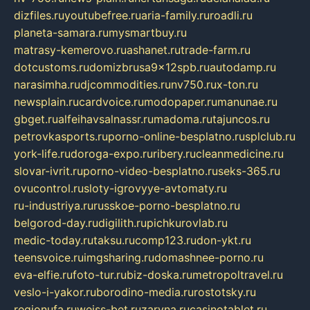
dizfiles.ru
youtubefree.ru
aria-family.ru
roadli.ru
planeta-samara.ru
mysmartbuy.ru
matrasy-kemerovo.ru
ashanet.ru
trade-farm.ru
dotcustoms.ru
domizbrusa9x12spb.ru
autodamp.ru
narasimha.ru
djcommodities.ru
nv750.ru
x-ton.ru
newsplain.ru
cardvoice.ru
modopaper.ru
manunae.ru
gbget.ru
alfeihavsalnassr.ru
madoma.ru
tajuncos.ru
petrovkasports.ru
porno-online-besplatno.ru
splclub.ru
york-life.ru
doroga-expo.ru
ribery.ru
cleanmedicine.ru
slovar-ivrit.ru
porno-video-besplatno.ru
seks-365.ru
ovucontrol.ru
sloty-igrovyye-avtomaty.ru
ru-industriya.ru
russkoe-porno-besplatno.ru
belgorod-day.ru
digilith.ru
pichkurovlab.ru
medic-today.ru
taksu.ru
comp123.ru
don-ykt.ru
teensvoice.ru
imgsharing.ru
domashnee-porno.ru
eva-elfie.ru
foto-tur.ru
biz-doska.ru
metropoltravel.ru
veslo-i-yakor.ru
borodino-media.ru
rostotsky.ru
regionufa.ru
weiss-bet.ru
zaryna.ru
casinotablet.ru