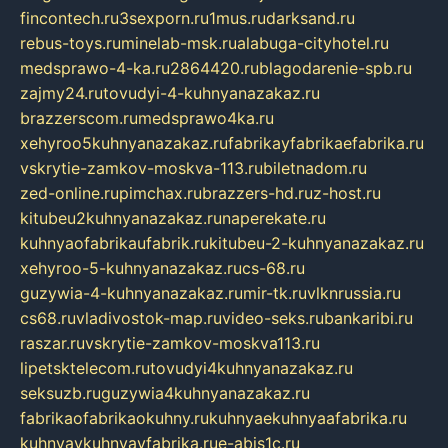
fincontech.ru
3sexporn.ru
1mus.ru
darksand.ru
rebus-toys.ru
minelab-msk.ru
alabuga-cityhotel.ru
medsprawo-4-ka.ru
2864420.ru
blagodarenie-spb.ru
zajmy24.ru
tovudyi-4-kuhnyanazakaz.ru
brazzerscom.ru
medsprawo4ka.ru
xehyroo5kuhnyanazakaz.ru
fabrikayfabrikaefabrika.ru
vskrytie-zamkov-moskva-113.ru
biletnadom.ru
zed-online.ru
pimchax.ru
brazzers-hd.ru
z-host.ru
kitubeu2kuhnyanazakaz.ru
naperekate.ru
kuhnyaofabrikaufabrik.ru
kitubeu-2-kuhnyanazakaz.ru
xehyroo-5-kuhnyanazakaz.ru
cs-68.ru
guzywia-4-kuhnyanazakaz.ru
mir-tk.ru
vlknrussia.ru
cs68.ru
vladivostok-map.ru
video-seks.ru
bankaribi.ru
raszar.ru
vskrytie-zamkov-moskva113.ru
lipetsktelecom.ru
tovudyi4kuhnyanazakaz.ru
seksuzb.ru
guzywia4kuhnyanazakaz.ru
fabrikaofabrikaokuhny.ru
kuhnyaekuhnyaafabrika.ru
kuhnyaykuhnyayfabrika.ru
e-abis1c.ru