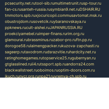
pcsecurity.net.ru
tool-sib.ru
multimetrunit.ru
sp-tour.ru
fan-cs.ru
santeh-russia.ru
symbian9.net.ru
DSHAIR.RU
tmmotors.spb.ru
xjocuricopii.com
musavtomat.msk.ru
obustrojdom.ru
sovetcik.ru
ybaranovskaya.ru
ppknews.ru
cult-alshei.ru
JAPANRUSSIA.RU
proekciyamebel.ru
imper-finans.ru
rim.org.ru
glamourai.ru
brassminus.ru
zabor-pro.ru
ftn.pp.ru
dorogoe58.ru
laimengpacker.ru
kuzova-zapchasti.ru
sageerp.ru
taxodrom.ru
dsrazvitie.ru
hardcity.net.ru
ratinghomegames.ru
topservice25.ru
gubernyan.ru
gtglasslined.ru
ii4.ru
tssport.spb.ru
andorra24.com
blackwallstreet.ru
oboimos.ru
optim-doors.com.ru
ikuch.ru
nycr.org.ru
npa21.ru
vremya-ch.spb.ru
desert000.ru
ivtorgi.ru
ifiori.ru
catalog-statei.ru
dcv.org.ru
spetsmaster174.ru
ipkameryhiseeu.ru
dum26.ru
ruspol.spb.ru
fr-opendp.ru
kam-solnyshko.ru
cheyenne-arapaho.ru
sevzapmetal.spb.ru
ted-lapidus.spb.ru
parasite-eliminator.ru