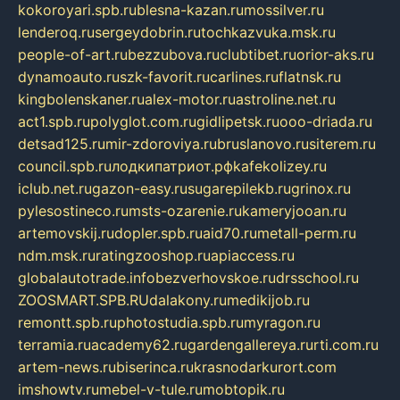
kokoroyari.spb.ru
blesna-kazan.ru
mossilver.ru
lenderoq.ru
sergeydobrin.ru
tochkazvuka.msk.ru
people-of-art.ru
bezzubova.ru
clubtibet.ru
orior-aks.ru
dynamoauto.ru
szk-favorit.ru
carlines.ru
flatnsk.ru
kingbolenskaner.ru
alex-motor.ru
astroline.net.ru
act1.spb.ru
polyglot.com.ru
gidlipetsk.ru
ooo-driada.ru
detsad125.ru
mir-zdoroviya.ru
bruslanovo.ru
siterem.ru
council.spb.ru
лодкипатриот.рф
kafekolizey.ru
iclub.net.ru
gazon-easy.ru
sugarepilekb.ru
grinox.ru
pylesostineco.ru
msts-ozarenie.ru
kameryjooan.ru
artemovskij.ru
dopler.spb.ru
aid70.ru
metall-perm.ru
ndm.msk.ru
ratingzooshop.ru
apiaccess.ru
globalautotrade.info
bezverhovskoe.ru
drsschool.ru
ZOOSMART.SPB.RU
dalakony.ru
medikijob.ru
remontt.spb.ru
photostudia.spb.ru
myragon.ru
terramia.ru
academy62.ru
gardengallereya.ru
rti.com.ru
artem-news.ru
biserinca.ru
krasnodarkurort.com
imshowtv.ru
mebel-v-tule.ru
mobtopik.ru