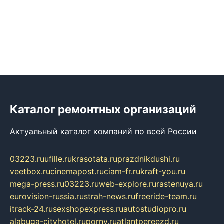
Каталог ремонтных организаций
Актуальный каталог компаний по всей России
03223.ru
ufille.ru
krasotata.ru
prazdnikdushi.ru
veetbox.ru
cinemapost.ru
ciam-fr.ru
kraft-you.ru
mega-press.ru
03223.ru
web-explore.ru
rastenuya.ru
eurovision-russia.ru
strah-news.ru
freeride-team.ru
itrack-24.ru
sexshopexpress.ru
autostudiopro.ru
alabuga-cityhotel.ru
pornv.ru
atlantpereezd.ru