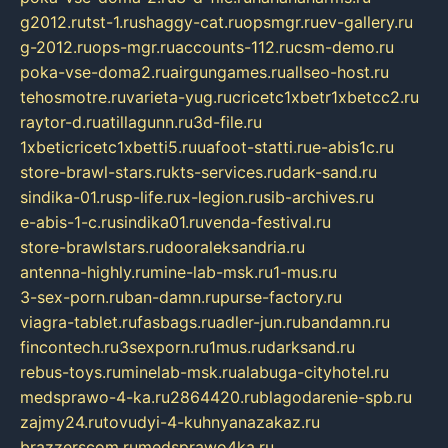
g2012.ru
tst-1.ru
shaggy-cat.ru
opsmgr.ru
ev-gallery.ru
g-2012.ru
ops-mgr.ru
accounts-112.ru
csm-demo.ru
poka-vse-doma2.ru
airgungames.ru
allseo-host.ru
tehosmotre.ru
varieta-yug.ru
cricetc1xbetr1xbetcc2.ru
raytor-d.ru
atillagunn.ru
3d-file.ru
1xbeticricetc1xbetti5.ru
uafoot-statti.ru
e-abis1c.ru
store-brawl-stars.ru
kts-services.ru
dark-sand.ru
sindika-01.ru
sp-life.ru
x-legion.ru
sib-archives.ru
e-abis-1-c.ru
sindika01.ru
venda-festival.ru
store-brawlstars.ru
dooraleksandria.ru
antenna-highly.ru
mine-lab-msk.ru
1-mus.ru
3-sex-porn.ru
ban-damn.ru
purse-factory.ru
viagra-tablet.ru
fasbags.ru
adler-jun.ru
bandamn.ru
fincontech.ru
3sexporn.ru
1mus.ru
darksand.ru
rebus-toys.ru
minelab-msk.ru
alabuga-cityhotel.ru
medsprawo-4-ka.ru
2864420.ru
blagodarenie-spb.ru
zajmy24.ru
tovudyi-4-kuhnyanazakaz.ru
brazzerscom.ru
medsprawo4ka.ru