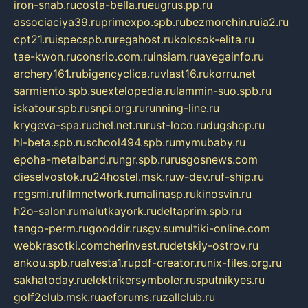
iron-snab.ru
costa-bella.ru
eugrus.pp.ru
associaciya39.ru
primexpo.spb.ru
bezmorchin.ru
ia2.ru
cpt21.ru
ispecspb.ru
regahost.ru
kolosok-elita.ru
tae-kwon.ru
consrio.com.ru
insiam.ru
avegainfo.ru
archery161.ru
bigencyclica.ru
vlast16.ru
korru.net
sarmiento.spb.su
extelopedia.ru
lammin-suo.spb.ru
iskatour.spb.ru
snpi.org.ru
running-line.ru
krygeva-spa.ru
chel.net.ru
rust-loco.ru
dugshop.ru
hl-beta.spb.ru
school494.spb.ru
mymubaby.ru
epoha-metalband.ru
ngr.spb.ru
rusgosnews.com
dieselvostok.ru
24hostel.msk.ru
w-dev.ru
f-ship.ru
regsmi.ru
filmnetwork.ru
malinasp.ru
kinosvin.ru
h2o-salon.ru
malutkayork.ru
deltaprim.spb.ru
tango-perm.ru
gooddir.ru
sgv.su
multiki-online.com
webkrasotki.com
cherinvest.ru
detskiy-ostrov.ru
ankou.spb.ru
alvesta1.ru
pdf-creator.ru
nix-files.org.ru
sakhatoday.ru
elektrikersymboler.ru
sputnikyes.ru
golf2club.msk.ru
aeforums.ru
zallclub.ru