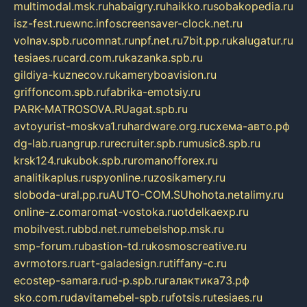
multimodal.msk.ru
habaigry.ru
haikko.ru
sobakopedia.ru
isz-fest.ru
ewnc.info
screensaver-clock.net.ru
volnav.spb.ru
comnat.ru
npf.net.ru
7bit.pp.ru
kalugatur.ru
tesiaes.ru
card.com.ru
kazanka.spb.ru
gildiya-kuznecov.ru
kameryboavision.ru
griffoncom.spb.ru
fabrika-emotsiy.ru
PARK-MATROSOVA.RU
agat.spb.ru
avtoyurist-moskva1.ru
hardware.org.ru
схема-авто.рф
dg-lab.ru
angrup.ru
recruiter.spb.ru
music8.spb.ru
krsk124.ru
kubok.spb.ru
romanofforex.ru
analitikaplus.ru
spyonline.ru
zosikamery.ru
sloboda-ural.pp.ru
AUTO-COM.SU
hohota.net
alimy.ru
online-z.com
aromat-vostoka.ru
otdelkaexp.ru
mobilvest.ru
bbd.net.ru
mebelshop.msk.ru
smp-forum.ru
bastion-td.ru
kosmoscreative.ru
avrmotors.ru
art-galadesign.ru
tiffany-c.ru
ecostep-samara.ru
d-p.spb.ru
галактика73.рф
sko.com.ru
davitamebel-spb.ru
fotsis.ru
tesiaes.ru