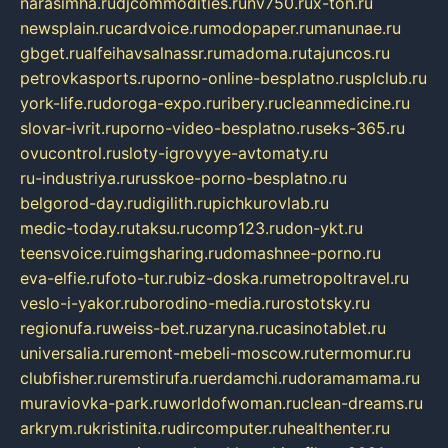
narasimha.ru
djcommodities.ru
nv750.ru
x-ton.ru
newsplain.ru
cardvoice.ru
modopaper.ru
manunae.ru
gbget.ru
alfeihavsalnassr.ru
madoma.ru
tajuncos.ru
petrovkasports.ru
porno-online-besplatno.ru
splclub.ru
york-life.ru
doroga-expo.ru
ribery.ru
cleanmedicine.ru
slovar-ivrit.ru
porno-video-besplatno.ru
seks-365.ru
ovucontrol.ru
sloty-igrovyye-avtomaty.ru
ru-industriya.ru
russkoe-porno-besplatno.ru
belgorod-day.ru
digilith.ru
pichkurovlab.ru
medic-today.ru
taksu.ru
comp123.ru
don-ykt.ru
teensvoice.ru
imgsharing.ru
domashnee-porno.ru
eva-elfie.ru
foto-tur.ru
biz-doska.ru
metropoltravel.ru
veslo-i-yakor.ru
borodino-media.ru
rostotsky.ru
regionufa.ru
weiss-bet.ru
zaryna.ru
casinotablet.ru
universalia.ru
remont-mebeli-moscow.ru
termomur.ru
clubfisher.ru
remstirufa.ru
erdamchi.ru
doramamama.ru
muraviovka-park.ru
worldofwoman.ru
clean-dreams.ru
arkrym.ru
kristinita.ru
dircomputer.ru
healthenter.ru