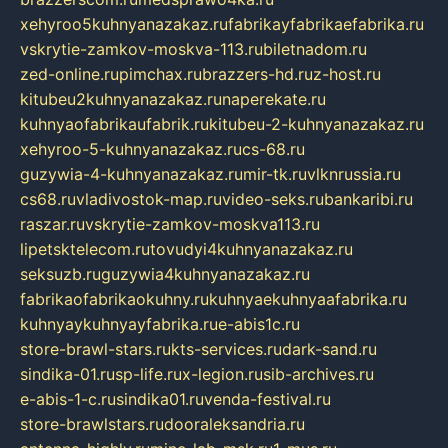
xehyroo5kuhnyanazakaz.ru
fabrikayfabrikaefabrika.ru
vskrytie-zamkov-moskva-113.ru
biletnadom.ru
zed-online.ru
pimchax.ru
brazzers-hd.ru
z-host.ru
kitubeu2kuhnyanazakaz.ru
naperekate.ru
kuhnyaofabrikaufabrik.ru
kitubeu-2-kuhnyanazakaz.ru
xehyroo-5-kuhnyanazakaz.ru
cs-68.ru
guzywia-4-kuhnyanazakaz.ru
mir-tk.ru
vlknrussia.ru
cs68.ru
vladivostok-map.ru
video-seks.ru
bankaribi.ru
raszar.ru
vskrytie-zamkov-moskva113.ru
lipetsktelecom.ru
tovudyi4kuhnyanazakaz.ru
seksuzb.ru
guzywia4kuhnyanazakaz.ru
fabrikaofabrikaokuhny.ru
kuhnyaekuhnyaafabrika.ru
kuhnyaykuhnyayfabrika.ru
e-abis1c.ru
store-brawl-stars.ru
kts-services.ru
dark-sand.ru
sindika-01.ru
sp-life.ru
x-legion.ru
sib-archives.ru
e-abis-1-c.ru
sindika01.ru
venda-festival.ru
store-brawlstars.ru
dooraleksandria.ru