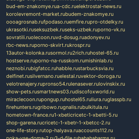
bud-em-znakomye.ru
a-cdc.ru
elektrostal-news.ru
korolevremont-market.ru
budem-znakomye.ru
oooagrosnab.ru
fpodaso.ru
emfire.ru
pro-otdelky.ru
ukrasotki.ru
seksuzbek.ru
seks-uzbek.ru
porno-vk.ru
sovratili.ru
olecoon.ru
vd-dosug.ru
adonyev.ru
rbc-news.ru
porno-skvirt.ru
krospr.ru
13autor-kolonka.ru
sormol.ru
2rich.ru
hostel-65.ru
hostserve.ru
porno-na-russkom.ru
mishinlab.ru
neznobi.ru
bigfatcc.ru
habble.ru
starbucksvia.ru
delfinet.ru
silvernano.ru
elestal.ru
vektor-doroga.ru
velotrenajery.ru
pronso54.ru
lenasever.ru
lovinskix.ru
show-pets.ru
smartnews03.ru
discofoxworld.ru
miraclecoon.ru
pongup.ru
hostel65.ru
liura.ru
glasspb.ru
firehunters.ru
gribowo.ru
gnalis.ru
bulkitula.ru
hometown-france.ru
1-xbeticricetc-1-xbetti-5.ru
shop-garena.ru
cricetc-1-xbetr-1-xbetcc-2.ru
one-life-story.ru
top-halyava.ru
accounts112.ru
poka-vse-doma-2.ru
3-d-file.ru
hahahaharms.ru