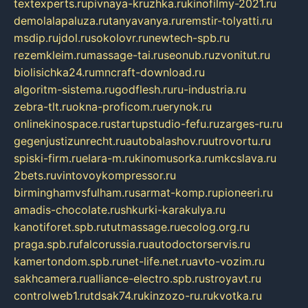
textexperts.ru
pivnaya-kruzhka.ru
kinofilmy-2021.ru
demolalapaluza.ru
tanyavanya.ru
remstir-tolyatti.ru
msdip.ru
jdol.ru
sokolovr.ru
newtech-spb.ru
rezemkleim.ru
massage-tai.ru
seonub.ru
zvonitut.ru
biolisichka24.ru
mncraft-download.ru
algoritm-sistema.ru
godflesh.ru
ru-industria.ru
zebra-tlt.ru
okna-proficom.ru
erynok.ru
onlinekinospace.ru
startupstudio-fefu.ru
zarges-ru.ru
gegenjustizunrecht.ru
autobalashov.ru
utrovortu.ru
spiski-firm.ru
elara-m.ru
kinomusorka.ru
mkcslava.ru
2bets.ru
vintovoykompressor.ru
birminghamvsfulham.ru
sarmat-komp.ru
pioneeri.ru
amadis-chocolate.ru
shkurki-karakulya.ru
kanotiforet.spb.ru
tutmassage.ru
ecolog.org.ru
praga.spb.ru
falcorussia.ru
autodoctorservis.ru
kamertondom.spb.ru
net-life.net.ru
avto-vozim.ru
sakhcamera.ru
alliance-electro.spb.ru
stroyavt.ru
controlweb1.ru
tdsak74.ru
kinzozo-ru.ru
kvotka.ru