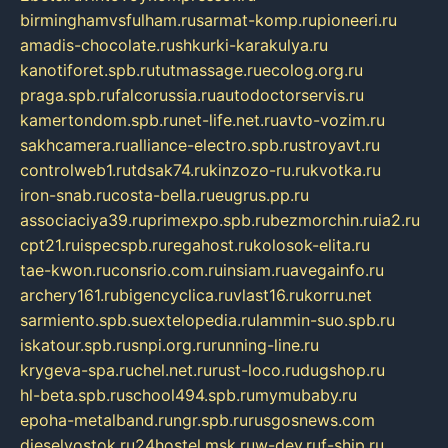
birminghamvsfulham.ru
sarmat-komp.ru
pioneeri.ru
amadis-chocolate.ru
shkurki-karakulya.ru
kanotiforet.spb.ru
tutmassage.ru
ecolog.org.ru
praga.spb.ru
falcorussia.ru
autodoctorservis.ru
kamertondom.spb.ru
net-life.net.ru
avto-vozim.ru
sakhcamera.ru
alliance-electro.spb.ru
stroyavt.ru
controlweb1.ru
tdsak74.ru
kinzozo-ru.ru
kvotka.ru
iron-snab.ru
costa-bella.ru
eugrus.pp.ru
associaciya39.ru
primexpo.spb.ru
bezmorchin.ru
ia2.ru
cpt21.ru
ispecspb.ru
regahost.ru
kolosok-elita.ru
tae-kwon.ru
consrio.com.ru
insiam.ru
avegainfo.ru
archery161.ru
bigencyclica.ru
vlast16.ru
korru.net
sarmiento.spb.su
extelopedia.ru
lammin-suo.spb.ru
iskatour.spb.ru
snpi.org.ru
running-line.ru
krygeva-spa.ru
chel.net.ru
rust-loco.ru
dugshop.ru
hl-beta.spb.ru
school494.spb.ru
mymubaby.ru
epoha-metalband.ru
ngr.spb.ru
rusgosnews.com
dieselvostok.ru
24hostel.msk.ru
w-dev.ru
f-ship.ru