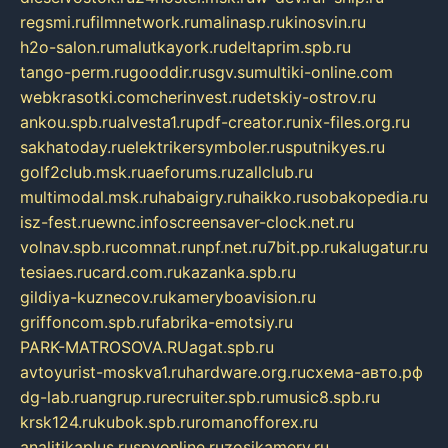
regsmi.ru
filmnetwork.ru
malinasp.ru
kinosvin.ru
h2o-salon.ru
malutkayork.ru
deltaprim.spb.ru
tango-perm.ru
gooddir.ru
sgv.su
multiki-online.com
webkrasotki.com
cherinvest.ru
detskiy-ostrov.ru
ankou.spb.ru
alvesta1.ru
pdf-creator.ru
nix-files.org.ru
sakhatoday.ru
elektrikersymboler.ru
sputnikyes.ru
golf2club.msk.ru
aeforums.ru
zallclub.ru
multimodal.msk.ru
habaigry.ru
haikko.ru
sobakopedia.ru
isz-fest.ru
ewnc.info
screensaver-clock.net.ru
volnav.spb.ru
comnat.ru
npf.net.ru
7bit.pp.ru
kalugatur.ru
tesiaes.ru
card.com.ru
kazanka.spb.ru
gildiya-kuznecov.ru
kameryboavision.ru
griffoncom.spb.ru
fabrika-emotsiy.ru
PARK-MATROSOVA.RU
agat.spb.ru
avtoyurist-moskva1.ru
hardware.org.ru
схема-авто.рф
dg-lab.ru
angrup.ru
recruiter.spb.ru
music8.spb.ru
krsk124.ru
kubok.spb.ru
romanofforex.ru
analitikaplus.ru
spyonline.ru
zosikamery.ru