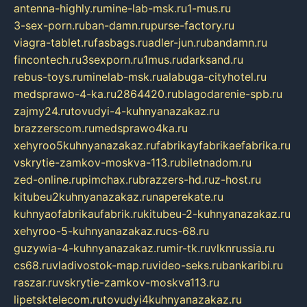
antenna-highly.ru
mine-lab-msk.ru
1-mus.ru
3-sex-porn.ru
ban-damn.ru
purse-factory.ru
viagra-tablet.ru
fasbags.ru
adler-jun.ru
bandamn.ru
fincontech.ru
3sexporn.ru
1mus.ru
darksand.ru
rebus-toys.ru
minelab-msk.ru
alabuga-cityhotel.ru
medsprawo-4-ka.ru
2864420.ru
blagodarenie-spb.ru
zajmy24.ru
tovudyi-4-kuhnyanazakaz.ru
brazzerscom.ru
medsprawo4ka.ru
xehyroo5kuhnyanazakaz.ru
fabrikayfabrikaefabrika.ru
vskrytie-zamkov-moskva-113.ru
biletnadom.ru
zed-online.ru
pimchax.ru
brazzers-hd.ru
z-host.ru
kitubeu2kuhnyanazakaz.ru
naperekate.ru
kuhnyaofabrikaufabrik.ru
kitubeu-2-kuhnyanazakaz.ru
xehyroo-5-kuhnyanazakaz.ru
cs-68.ru
guzywia-4-kuhnyanazakaz.ru
mir-tk.ru
vlknrussia.ru
cs68.ru
vladivostok-map.ru
video-seks.ru
bankaribi.ru
raszar.ru
vskrytie-zamkov-moskva113.ru
lipetsktelecom.ru
tovudyi4kuhnyanazakaz.ru