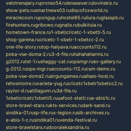
velotrenajery.ru
pronso54.ru
lenasever.ru
lovinskix.ru
show-pets.ru
smartnews03.ru
discofoxworld.ru
miraclecoon.ru
pongup.ru
hostel65.ru
liura.ru
glasspb.ru
firehunters.ru
gribowo.ru
gnalis.ru
bulkitula.ru
hometown-france.ru
1-xbeticricetc-1-xbetti-5.ru
shop-garena.ru
cricetc-1-xbetr-1-xbetcc-2.ru
one-life-story.ru
top-halyava.ru
accounts112.ru
poka-vse-doma-2.ru
3-d-file.ru
hahahaharms.ru
g2012.ru
tst-1.ru
shaggy-cat.ru
opsmgr.ru
ev-gallery.ru
g-2012.ru
ops-mgr.ru
accounts-112.ru
csm-demo.ru
poka-vse-doma2.ru
airgungames.ru
allseo-host.ru
tehosmotre.ru
varieta-yug.ru
cricetc1xbetr1xbetcc2.ru
raytor-d.ru
atillagunn.ru
3d-file.ru
1xbeticricetc1xbetti5.ru
uafoot-statti.ru
e-abis1c.ru
store-brawl-stars.ru
kts-services.ru
dark-sand.ru
sindika-01.ru
sp-life.ru
x-legion.ru
sib-archives.ru
e-abis-1-c.ru
sindika01.ru
venda-festival.ru
store-brawlstars.ru
dooraleksandria.ru