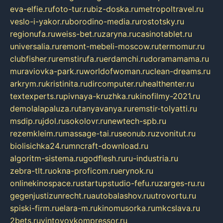
eva-elfie.ru
foto-tur.ru
biz-doska.ru
metropoltravel.ru
veslo-i-yakor.ru
borodino-media.ru
rostotsky.ru
regionufa.ru
weiss-bet.ru
zaryna.ru
casinotablet.ru
universalia.ru
remont-mebeli-moscow.ru
termomur.ru
clubfisher.ru
remstirufa.ru
erdamchi.ru
doramamama.ru
muraviovka-park.ru
worldofwoman.ru
clean-dreams.ru
arkrym.ru
kristinita.ru
dircomputer.ru
healthenter.ru
textexperts.ru
pivnaya-kruzhka.ru
kinofilmy-2021.ru
demolalapaluza.ru
tanyavanya.ru
remstir-tolyatti.ru
msdip.ru
jdol.ru
sokolovr.ru
newtech-spb.ru
rezemkleim.ru
massage-tai.ru
seonub.ru
zvonitut.ru
biolisichka24.ru
mncraft-download.ru
algoritm-sistema.ru
godflesh.ru
ru-industria.ru
zebra-tlt.ru
okna-proficom.ru
erynok.ru
onlinekinospace.ru
startupstudio-fefu.ru
zarges-ru.ru
gegenjustizunrecht.ru
autobalashov.ru
utrovortu.ru
spiski-firm.ru
elara-m.ru
kinomusorka.ru
mkcslava.ru
2bets.ru
vintovoykompressor.ru