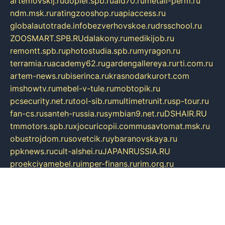
artemovskij.ru
dopler.spb.ru
aid70.ru
metall-perm.ru
ndm.msk.ru
ratingzooshop.ru
apiaccess.ru
globalautotrade.info
bezverhovskoe.ru
drsschool.ru
ZOOSMART.SPB.RU
dalakony.ru
medikijob.ru
remontt.spb.ru
photostudia.spb.ru
myragon.ru
terramia.ru
academy62.ru
gardengallereya.ru
rti.com.ru
artem-news.ru
biserinca.ru
krasnodarkurort.com
imshowtv.ru
mebel-v-tule.ru
mobtopik.ru
pcsecurity.net.ru
tool-sib.ru
multimetrunit.ru
sp-tour.ru
fan-cs.ru
santeh-russia.ru
symbian9.net.ru
DSHAIR.RU
tmmotors.spb.ru
xjocuricopii.com
musavtomat.msk.ru
obustrojdom.ru
sovetcik.ru
ybaranovskaya.ru
ppknews.ru
cult-alshei.ru
JAPANRUSSIA.RU
proekciyamebel.ru
imper-finans.ru
rim.org.ru
glamourai.ru
brassminus.ru
zabor-pro.ru
ftn.pp.ru
dorogoe58.ru
laimengpacker.ru
kuzova-zapchasti.ru
sageerp.ru
taxodrom.ru
dsrazvitie.ru
hardcity.net.ru
ratinghomegames.ru
topservice25.ru
gubernyan.ru