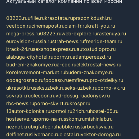
Актуальный каталог компаний по всей России
03223.ru
ufille.ru
krasotata.ru
prazdnikdushi.ru
veetbox.ru
cinemapost.ru
ciam-fr.ru
kraft-you.ru
mega-press.ru
03223.ru
web-explore.ru
rastenuya.ru
eurovision-russia.ru
strah-news.ru
freeride-team.ru
itrack-24.ru
sexshopexpress.ru
autostudiopro.ru
alabuga-cityhotel.ru
pornv.ru
atlantpereezd.ru
bud-em-znakomye.ru
a-cdc.ru
elektrostal-news.ru
korolevremont-market.ru
budem-znakomye.ru
oooagrosnab.ru
fpodaso.ru
emfire.ru
pro-otdelky.ru
ukrasotki.ru
seksuzbek.ru
seks-uzbek.ru
porno-vk.ru
sovratili.ru
olecoon.ru
vd-dosug.ru
adonyev.ru
rbc-news.ru
porno-skvirt.ru
krospr.ru
13autor-kolonka.ru
sormol.ru
2rich.ru
hostel-65.ru
hostserve.ru
porno-na-russkom.ru
mishinlab.ru
neznobi.ru
bigfatcc.ru
habble.ru
starbucksvia.ru
delfinet.ru
silvernano.ru
elestal.ru
vektor-doroga.ru