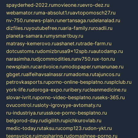
spayderhed-2022.ru
movieone.ru
evro-dez.ru
webamator.ru
ma-absolut1.ru
avtopomosch27.ru
nv-750.ru
news-plain.ru
nertansaga.ru
delanalad.ru
dizfiles.ru
youtubefree.ru
aria-family.ru
roadli.ru
planeta-samara.ru
mysmartbuy.ru
matrasy-kemerovo.ru
ashanet.ru
trade-farm.ru
dotcustoms.ru
domizbrusa9x12spb.ru
autodamp.ru
narasimha.ru
djcommodities.ru
nv750.ru
x-ton.ru
newsplain.ru
cardvoice.ru
modopaper.ru
manunae.ru
gbget.ru
alfeihavsalnassr.ru
madoma.ru
tajuncos.ru
petrovkasports.ru
porno-online-besplatno.ru
splclub.ru
york-life.ru
doroga-expo.ru
ribery.ru
cleanmedicine.ru
slovar-ivrit.ru
porno-video-besplatno.ru
seks-365.ru
ovucontrol.ru
sloty-igrovyye-avtomaty.ru
ru-industriya.ru
russkoe-porno-besplatno.ru
belgorod-day.ru
digilith.ru
pichkurovlab.ru
medic-today.ru
taksu.ru
comp123.ru
don-ykt.ru
teensvoice.ru
imgsharing.ru
domashnee-porno.ru