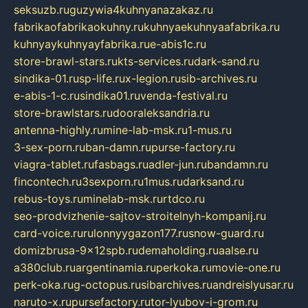
seksuzb.ru
guzywia4kuhnyanazakaz.ru
fabrikaofabrikaokuhny.ru
kuhnyaekuhnyaafabrika.ru
kuhnyaykuhnyayfabrika.ru
e-abis1c.ru
store-brawl-stars.ru
kts-services.ru
dark-sand.ru
sindika-01.ru
sp-life.ru
x-legion.ru
sib-archives.ru
e-abis-1-c.ru
sindika01.ru
venda-festival.ru
store-brawlstars.ru
dooraleksandria.ru
antenna-highly.ru
mine-lab-msk.ru
1-mus.ru
3-sex-porn.ru
ban-damn.ru
purse-factory.ru
viagra-tablet.ru
fasbags.ru
adler-jun.ru
bandamn.ru
fincontech.ru
3sexporn.ru
1mus.ru
darksand.ru
rebus-toys.ru
minelab-msk.ru
rtdco.ru
seo-prodvizhenie-sajtov-stroitelnyh-kompanij.ru
card-voice.ru
rulonnyygazon177.ru
snow-guard.ru
domizbrusa-9x12spb.ru
demaholding.ru
aalse.ru
a380club.ru
argentinamia.ru
perkoka.ru
movie-one.ru
perk-oka.ru
g-octopus.ru
sibarchives.ru
andreislyusar.ru
naruto-x.ru
pursefactory.ru
tor-lyubov-i-grom.ru