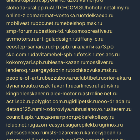
sloboda-ural.pp.ru
AUTO-COM.SU
hohota.net
alimy.ru
online-z.com
aromat-vostoka.ru
otdelkaexp.ru
mobilvest.ru
bbd.net.ru
mebelshop.msk.ru
smp-forum.ru
bastion-td.ru
kosmoscreative.ru
avrmotors.ru
art-galadesign.ru
tiffany-c.ru
ecostep-samara.ru
d-p.spb.ru
галактика73.рф
sko.com.ru
davitamebel-spb.ru
fotsis.ru
tesiaes.ru
kokoroyari.spb.ru
blesna-kazan.ru
mossilver.ru
lenderoq.ru
sergeydobrin.ru
tochkazvuka.msk.ru
people-of-art.ru
bezzubova.ru
clubtibet.ru
orior-aks.ru
dynamoauto.ru
szk-favorit.ru
carlines.ru
flatnsk.ru
kingbolenskaner.ru
alex-motor.ru
astroline.net.ru
act1.spb.ru
polyglot.com.ru
gidlipetsk.ru
ooo-driada.ru
detsad125.ru
mir-zdoroviya.ru
bruslanovo.ru
siterem.ru
council.spb.ru
лодкипатриот.рф
kafekolizey.ru
iclub.net.ru
gazon-easy.ru
sugarepilekb.ru
grinox.ru
pylesostineco.ru
msts-ozarenie.ru
kameryjooan.ru