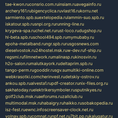
tae-kwon.ru
consrio.com.ru
insiam.ru
avegainfo.ru
archery161.ru
bigencyclica.ru
vlast16.ru
korru.net
sarmiento.spb.su
extelopedia.ru
lammin-suo.spb.ru
iskatour.spb.ru
snpi.org.ru
running-line.ru
krygeva-spa.ru
chel.net.ru
rust-loco.ru
dugshop.ru
hl-beta.spb.ru
school494.spb.ru
mymubaby.ru
epoha-metalband.ru
ngr.spb.ru
rusgosnews.com
dieselvostok.ru
24hostel.msk.ru
w-dev.ru
f-ship.ru
regsmi.ru
filmnetwork.ru
malinasp.ru
kinosvin.ru
h2o-salon.ru
malutkayork.ru
deltaprim.spb.ru
tango-perm.ru
gooddir.ru
sgv.su
multiki-online.com
webkrasotki.com
cherinvest.ru
detskiy-ostrov.ru
ankou.spb.ru
alvesta1.ru
pdf-creator.ru
nix-files.org.ru
sakhatoday.ru
elektrikersymboler.ru
sputnikyes.ru
golf2club.msk.ru
aeforums.ru
zallclub.ru
multimodal.msk.ru
habaigry.ru
haikko.ru
sobakopedia.ru
isz-fest.ru
ewnc.info
screensaver-clock.net.ru
volnav.spb.ru
comnat.ru
npf.net.ru
7bit.pp.ru
kalugatur.ru