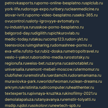
petrovkasports.ru
porno-online-besplatno.ru
splclub.ru
york-life.ru
doroga-expo.ru
ribery.ru
cleanmedicine.ru
slovar-ivrit.ru
porno-video-besplatno.ru
seks-365.ru
ovucontrol.ru
sloty-igrovyye-avtomaty.ru
ru-industriya.ru
russkoe-porno-besplatno.ru
belgorod-day.ru
digilith.ru
pichkurovlab.ru
medic-today.ru
taksu.ru
comp123.ru
don-ykt.ru
teensvoice.ru
imgsharing.ru
domashnee-porno.ru
eva-elfie.ru
foto-tur.ru
biz-doska.ru
metropoltravel.ru
veslo-i-yakor.ru
borodino-media.ru
rostotsky.ru
regionufa.ru
weiss-bet.ru
zaryna.ru
casinotablet.ru
universalia.ru
remont-mebeli-moscow.ru
termomur.ru
clubfisher.ru
remstirufa.ru
erdamchi.ru
doramamama.ru
muraviovka-park.ru
worldofwoman.ru
clean-dreams.ru
arkrym.ru
kristinita.ru
dircomputer.ru
healthenter.ru
textexperts.ru
pivnaya-kruzhka.ru
kinofilmy-2021.ru
demolalapaluza.ru
tanyavanya.ru
remstir-tolyatti.ru
msdip.ru
jdol.ru
sokolovr.ru
newtech-spb.ru