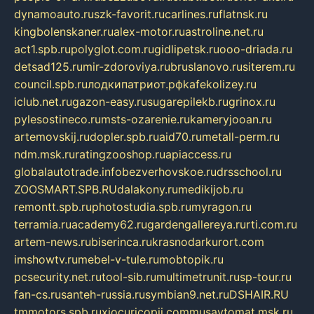
dynamoauto.ru
szk-favorit.ru
carlines.ru
flatnsk.ru
kingbolenskaner.ru
alex-motor.ru
astroline.net.ru
act1.spb.ru
polyglot.com.ru
gidlipetsk.ru
ooo-driada.ru
detsad125.ru
mir-zdoroviya.ru
bruslanovo.ru
siterem.ru
council.spb.ru
лодкипатриот.рф
kafekolizey.ru
iclub.net.ru
gazon-easy.ru
sugarepilekb.ru
grinox.ru
pylesostineco.ru
msts-ozarenie.ru
kameryjooan.ru
artemovskij.ru
dopler.spb.ru
aid70.ru
metall-perm.ru
ndm.msk.ru
ratingzooshop.ru
apiaccess.ru
globalautotrade.info
bezverhovskoe.ru
drsschool.ru
ZOOSMART.SPB.RU
dalakony.ru
medikijob.ru
remontt.spb.ru
photostudia.spb.ru
myragon.ru
terramia.ru
academy62.ru
gardengallereya.ru
rti.com.ru
artem-news.ru
biserinca.ru
krasnodarkurort.com
imshowtv.ru
mebel-v-tule.ru
mobtopik.ru
pcsecurity.net.ru
tool-sib.ru
multimetrunit.ru
sp-tour.ru
fan-cs.ru
santeh-russia.ru
symbian9.net.ru
DSHAIR.RU
tmmotors.spb.ru
xjocuricopii.com
musavtomat.msk.ru