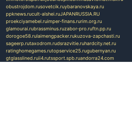
obustrojdom.ru
sovetcik.ru
ybaranovskaya.ru
ppknews.ru
cult-alshei.ru
JAPANRUSSIA.RU
proekciyamebel.ru
imper-finans.ru
rim.org.ru
glamourai.ru
brassminus.ru
zabor-pro.ru
ftn.pp.ru
dorogoe58.ru
laimengpacker.ru
kuzova-zapchasti.ru
sageerp.ru
taxodrom.ru
dsrazvitie.ru
hardcity.net.ru
ratinghomegames.ru
topservice25.ru
gubernyan.ru
gtglasslined.ru
ii4.ru
tssport.spb.ru
andorra24.com
blackwallstreet.ru
oboimos.ru
optim-doors.com.ru
ikuch.ru
nycr.org.ru
npa21.ru
vremya-ch.spb.ru
desert000.ru
ivtorgi.ru
ifiori.ru
catalog-statei.ru
dcv.org.ru
spetsmaster174.ru
ipkameryhiseeu.ru
dum26.ru
ruspol.spb.ru
fr-opendp.ru
kam-solnyshko.ru
cheyenne-arapaho.ru
sevzapmetal.spb.ru
ted-lapidus.spb.ru
parasite-eliminator.ru
sigma-complete.ru
modernworld.ru
dama-moda.ru
eholot-group.ru
sk-nvkz.ru
DRONGOLD.RU
democratia2.ru
i-farmer.ru
mass-sport.org