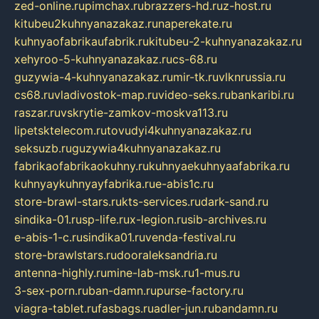
zed-online.ru
pimchax.ru
brazzers-hd.ru
z-host.ru
kitubeu2kuhnyanazakaz.ru
naperekate.ru
kuhnyaofabrikaufabrik.ru
kitubeu-2-kuhnyanazakaz.ru
xehyroo-5-kuhnyanazakaz.ru
cs-68.ru
guzywia-4-kuhnyanazakaz.ru
mir-tk.ru
vlknrussia.ru
cs68.ru
vladivostok-map.ru
video-seks.ru
bankaribi.ru
raszar.ru
vskrytie-zamkov-moskva113.ru
lipetsktelecom.ru
tovudyi4kuhnyanazakaz.ru
seksuzb.ru
guzywia4kuhnyanazakaz.ru
fabrikaofabrikaokuhny.ru
kuhnyaekuhnyaafabrika.ru
kuhnyaykuhnyayfabrika.ru
e-abis1c.ru
store-brawl-stars.ru
kts-services.ru
dark-sand.ru
sindika-01.ru
sp-life.ru
x-legion.ru
sib-archives.ru
e-abis-1-c.ru
sindika01.ru
venda-festival.ru
store-brawlstars.ru
dooraleksandria.ru
antenna-highly.ru
mine-lab-msk.ru
1-mus.ru
3-sex-porn.ru
ban-damn.ru
purse-factory.ru
viagra-tablet.ru
fasbags.ru
adler-jun.ru
bandamn.ru