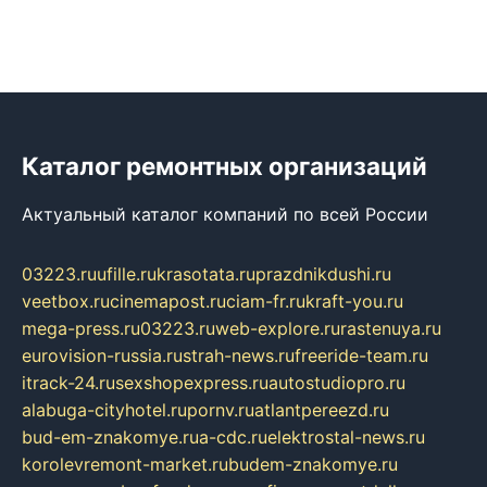
Каталог ремонтных организаций
Актуальный каталог компаний по всей России
03223.ru
ufille.ru
krasotata.ru
prazdnikdushi.ru
veetbox.ru
cinemapost.ru
ciam-fr.ru
kraft-you.ru
mega-press.ru
03223.ru
web-explore.ru
rastenuya.ru
eurovision-russia.ru
strah-news.ru
freeride-team.ru
itrack-24.ru
sexshopexpress.ru
autostudiopro.ru
alabuga-cityhotel.ru
pornv.ru
atlantpereezd.ru
bud-em-znakomye.ru
a-cdc.ru
elektrostal-news.ru
korolevremont-market.ru
budem-znakomye.ru