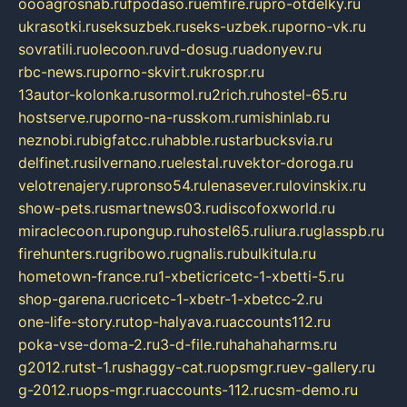
oooagrosnab.ru
fpodaso.ru
emfire.ru
pro-otdelky.ru
ukrasotki.ru
seksuzbek.ru
seks-uzbek.ru
porno-vk.ru
sovratili.ru
olecoon.ru
vd-dosug.ru
adonyev.ru
rbc-news.ru
porno-skvirt.ru
krospr.ru
13autor-kolonka.ru
sormol.ru
2rich.ru
hostel-65.ru
hostserve.ru
porno-na-russkom.ru
mishinlab.ru
neznobi.ru
bigfatcc.ru
habble.ru
starbucksvia.ru
delfinet.ru
silvernano.ru
elestal.ru
vektor-doroga.ru
velotrenajery.ru
pronso54.ru
lenasever.ru
lovinskix.ru
show-pets.ru
smartnews03.ru
discofoxworld.ru
miraclecoon.ru
pongup.ru
hostel65.ru
liura.ru
glasspb.ru
firehunters.ru
gribowo.ru
gnalis.ru
bulkitula.ru
hometown-france.ru
1-xbeticricetc-1-xbetti-5.ru
shop-garena.ru
cricetc-1-xbetr-1-xbetcc-2.ru
one-life-story.ru
top-halyava.ru
accounts112.ru
poka-vse-doma-2.ru
3-d-file.ru
hahahaharms.ru
g2012.ru
tst-1.ru
shaggy-cat.ru
opsmgr.ru
ev-gallery.ru
g-2012.ru
ops-mgr.ru
accounts-112.ru
csm-demo.ru