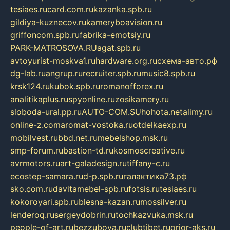
tesiaes.ru
card.com.ru
kazanka.spb.ru
gildiya-kuznecov.ru
kameryboavision.ru
griffoncom.spb.ru
fabrika-emotsiy.ru
PARK-MATROSOVA.RU
agat.spb.ru
avtoyurist-moskva1.ru
hardware.org.ru
схема-авто.рф
dg-lab.ru
angrup.ru
recruiter.spb.ru
music8.spb.ru
krsk124.ru
kubok.spb.ru
romanofforex.ru
analitikaplus.ru
spyonline.ru
zosikamery.ru
sloboda-ural.pp.ru
AUTO-COM.SU
hohota.net
alimy.ru
online-z.com
aromat-vostoka.ru
otdelkaexp.ru
mobilvest.ru
bbd.net.ru
mebelshop.msk.ru
smp-forum.ru
bastion-td.ru
kosmoscreative.ru
avrmotors.ru
art-galadesign.ru
tiffany-c.ru
ecostep-samara.ru
d-p.spb.ru
галактика73.рф
sko.com.ru
davitamebel-spb.ru
fotsis.ru
tesiaes.ru
kokoroyari.spb.ru
blesna-kazan.ru
mossilver.ru
lenderoq.ru
sergeydobrin.ru
tochkazvuka.msk.ru
people-of-art.ru
bezzubova.ru
clubtibet.ru
orior-aks.ru