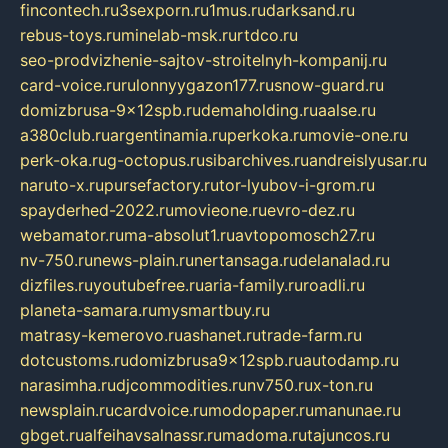
fincontech.ru
3sexporn.ru
1mus.ru
darksand.ru
rebus-toys.ru
minelab-msk.ru
rtdco.ru
seo-prodvizhenie-sajtov-stroitelnyh-kompanij.ru
card-voice.ru
rulonnyygazon177.ru
snow-guard.ru
domizbrusa-9x12spb.ru
demaholding.ru
aalse.ru
a380club.ru
argentinamia.ru
perkoka.ru
movie-one.ru
perk-oka.ru
g-octopus.ru
sibarchives.ru
andreislyusar.ru
naruto-x.ru
pursefactory.ru
tor-lyubov-i-grom.ru
spayderhed-2022.ru
movieone.ru
evro-dez.ru
webamator.ru
ma-absolut1.ru
avtopomosch27.ru
nv-750.ru
news-plain.ru
nertansaga.ru
delanalad.ru
dizfiles.ru
youtubefree.ru
aria-family.ru
roadli.ru
planeta-samara.ru
mysmartbuy.ru
matrasy-kemerovo.ru
ashanet.ru
trade-farm.ru
dotcustoms.ru
domizbrusa9x12spb.ru
autodamp.ru
narasimha.ru
djcommodities.ru
nv750.ru
x-ton.ru
newsplain.ru
cardvoice.ru
modopaper.ru
manunae.ru
gbget.ru
alfeihavsalnassr.ru
madoma.ru
tajuncos.ru