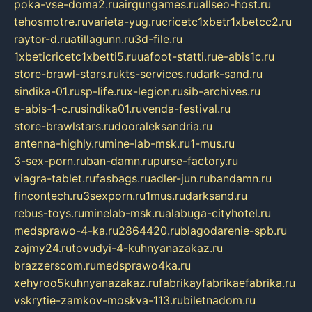
poka-vse-doma2.ru
airgungames.ru
allseo-host.ru
tehosmotre.ru
varieta-yug.ru
cricetc1xbetr1xbetcc2.ru
raytor-d.ru
atillagunn.ru
3d-file.ru
1xbeticricetc1xbetti5.ru
uafoot-statti.ru
e-abis1c.ru
store-brawl-stars.ru
kts-services.ru
dark-sand.ru
sindika-01.ru
sp-life.ru
x-legion.ru
sib-archives.ru
e-abis-1-c.ru
sindika01.ru
venda-festival.ru
store-brawlstars.ru
dooraleksandria.ru
antenna-highly.ru
mine-lab-msk.ru
1-mus.ru
3-sex-porn.ru
ban-damn.ru
purse-factory.ru
viagra-tablet.ru
fasbags.ru
adler-jun.ru
bandamn.ru
fincontech.ru
3sexporn.ru
1mus.ru
darksand.ru
rebus-toys.ru
minelab-msk.ru
alabuga-cityhotel.ru
medsprawo-4-ka.ru
2864420.ru
blagodarenie-spb.ru
zajmy24.ru
tovudyi-4-kuhnyanazakaz.ru
brazzerscom.ru
medsprawo4ka.ru
xehyroo5kuhnyanazakaz.ru
fabrikayfabrikaefabrika.ru
vskrytie-zamkov-moskva-113.ru
biletnadom.ru