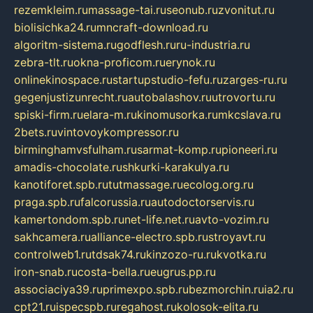
rezemkleim.ru
massage-tai.ru
seonub.ru
zvonitut.ru
biolisichka24.ru
mncraft-download.ru
algoritm-sistema.ru
godflesh.ru
ru-industria.ru
zebra-tlt.ru
okna-proficom.ru
erynok.ru
onlinekinospace.ru
startupstudio-fefu.ru
zarges-ru.ru
gegenjustizunrecht.ru
autobalashov.ru
utrovortu.ru
spiski-firm.ru
elara-m.ru
kinomusorka.ru
mkcslava.ru
2bets.ru
vintovoykompressor.ru
birminghamvsfulham.ru
sarmat-komp.ru
pioneeri.ru
amadis-chocolate.ru
shkurki-karakulya.ru
kanotiforet.spb.ru
tutmassage.ru
ecolog.org.ru
praga.spb.ru
falcorussia.ru
autodoctorservis.ru
kamertondom.spb.ru
net-life.net.ru
avto-vozim.ru
sakhcamera.ru
alliance-electro.spb.ru
stroyavt.ru
controlweb1.ru
tdsak74.ru
kinzozo-ru.ru
kvotka.ru
iron-snab.ru
costa-bella.ru
eugrus.pp.ru
associaciya39.ru
primexpo.spb.ru
bezmorchin.ru
ia2.ru
cpt21.ru
ispecspb.ru
regahost.ru
kolosok-elita.ru