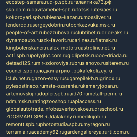
ecostep-samara.ru
d-p.spb.ru
галактика73.рф
sko.com.ru
davitamebel-spb.ru
fotsis.ru
tesiaes.ru
kokoroyari.spb.ru
blesna-kazan.ru
mossilver.ru
lenderoq.ru
sergeydobrin.ru
tochkazvuka.msk.ru
people-of-art.ru
bezzubova.ru
clubtibet.ru
orior-aks.ru
dynamoauto.ru
szk-favorit.ru
carlines.ru
flatnsk.ru
kingbolenskaner.ru
alex-motor.ru
astroline.net.ru
act1.spb.ru
polyglot.com.ru
gidlipetsk.ru
ooo-driada.ru
detsad125.ru
mir-zdoroviya.ru
bruslanovo.ru
siterem.ru
council.spb.ru
лодкипатриот.рф
kafekolizey.ru
iclub.net.ru
gazon-easy.ru
sugarepilekb.ru
grinox.ru
pylesostineco.ru
msts-ozarenie.ru
kameryjooan.ru
artemovskij.ru
dopler.spb.ru
aid70.ru
metall-perm.ru
ndm.msk.ru
ratingzooshop.ru
apiaccess.ru
globalautotrade.info
bezverhovskoe.ru
drsschool.ru
ZOOSMART.SPB.RU
dalakony.ru
medikijob.ru
remontt.spb.ru
photostudia.spb.ru
myragon.ru
terramia.ru
academy62.ru
gardengallereya.ru
rti.com.ru