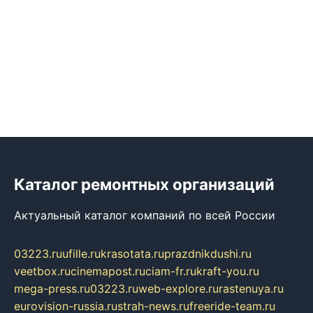
Каталог ремонтных организаций
Актуальный каталог компаний по всей России
03223.ru
ufille.ru
krasotata.ru
prazdnikdushi.ru
veetbox.ru
cinemapost.ru
ciam-fr.ru
kraft-you.ru
mega-press.ru
03223.ru
web-explore.ru
rastenuya.ru
eurovision-russia.ru
strah-news.ru
freeride-team.ru