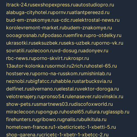
itrack-24.ru
sexshopexpress.ru
autostudiopro.ru
alabuga-cityhotel.ru
pornv.ru
atlantpereezd.ru
bud-em-znakomye.ru
a-cdc.ru
elektrostal-news.ru
korolevremont-market.ru
budem-znakomye.ru
oooagrosnab.ru
fpodaso.ru
emfire.ru
pro-otdelky.ru
ukrasotki.ru
seksuzbek.ru
seks-uzbek.ru
porno-vk.ru
sovratili.ru
olecoon.ru
vd-dosug.ru
adonyev.ru
rbc-news.ru
porno-skvirt.ru
krospr.ru
13autor-kolonka.ru
sormol.ru
2rich.ru
hostel-65.ru
hostserve.ru
porno-na-russkom.ru
mishinlab.ru
neznobi.ru
bigfatcc.ru
habble.ru
starbucksvia.ru
delfinet.ru
silvernano.ru
elestal.ru
vektor-doroga.ru
velotrenajery.ru
pronso54.ru
lenasever.ru
lovinskix.ru
show-pets.ru
smartnews03.ru
discofoxworld.ru
miraclecoon.ru
pongup.ru
hostel65.ru
liura.ru
glasspb.ru
firehunters.ru
gribowo.ru
gnalis.ru
bulkitula.ru
hometown-france.ru
1-xbeticricetc-1-xbetti-5.ru
shop-garena.ru
cricetc-1-xbetr-1-xbetcc-2.ru