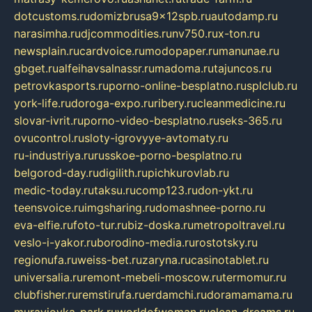
dotcustoms.ru
domizbrusa9x12spb.ru
autodamp.ru
narasimha.ru
djcommodities.ru
nv750.ru
x-ton.ru
newsplain.ru
cardvoice.ru
modopaper.ru
manunae.ru
gbget.ru
alfeihavsalnassr.ru
madoma.ru
tajuncos.ru
petrovkasports.ru
porno-online-besplatno.ru
splclub.ru
york-life.ru
doroga-expo.ru
ribery.ru
cleanmedicine.ru
slovar-ivrit.ru
porno-video-besplatno.ru
seks-365.ru
ovucontrol.ru
sloty-igrovyye-avtomaty.ru
ru-industriya.ru
russkoe-porno-besplatno.ru
belgorod-day.ru
digilith.ru
pichkurovlab.ru
medic-today.ru
taksu.ru
comp123.ru
don-ykt.ru
teensvoice.ru
imgsharing.ru
domashnee-porno.ru
eva-elfie.ru
foto-tur.ru
biz-doska.ru
metropoltravel.ru
veslo-i-yakor.ru
borodino-media.ru
rostotsky.ru
regionufa.ru
weiss-bet.ru
zaryna.ru
casinotablet.ru
universalia.ru
remont-mebeli-moscow.ru
termomur.ru
clubfisher.ru
remstirufa.ru
erdamchi.ru
doramamama.ru