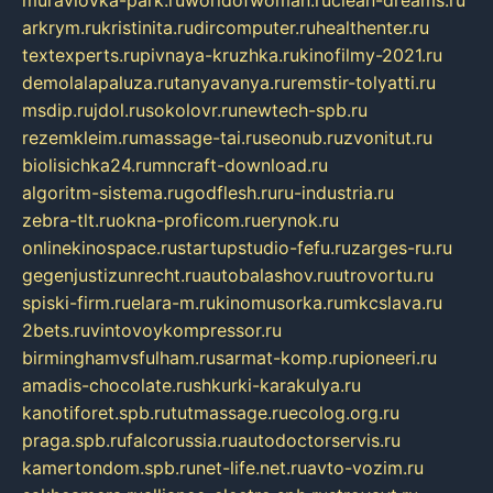
muraviovka-park.ru
worldofwoman.ru
clean-dreams.ru
arkrym.ru
kristinita.ru
dircomputer.ru
healthenter.ru
textexperts.ru
pivnaya-kruzhka.ru
kinofilmy-2021.ru
demolalapaluza.ru
tanyavanya.ru
remstir-tolyatti.ru
msdip.ru
jdol.ru
sokolovr.ru
newtech-spb.ru
rezemkleim.ru
massage-tai.ru
seonub.ru
zvonitut.ru
biolisichka24.ru
mncraft-download.ru
algoritm-sistema.ru
godflesh.ru
ru-industria.ru
zebra-tlt.ru
okna-proficom.ru
erynok.ru
onlinekinospace.ru
startupstudio-fefu.ru
zarges-ru.ru
gegenjustizunrecht.ru
autobalashov.ru
utrovortu.ru
spiski-firm.ru
elara-m.ru
kinomusorka.ru
mkcslava.ru
2bets.ru
vintovoykompressor.ru
birminghamvsfulham.ru
sarmat-komp.ru
pioneeri.ru
amadis-chocolate.ru
shkurki-karakulya.ru
kanotiforet.spb.ru
tutmassage.ru
ecolog.org.ru
praga.spb.ru
falcorussia.ru
autodoctorservis.ru
kamertondom.spb.ru
net-life.net.ru
avto-vozim.ru