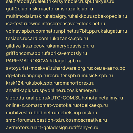
sakhatoday.ru
elektrikersymboler.ru
sputnikyes.ru
golf2club.msk.ru
aeforums.ru
zallclub.ru
multimodal.msk.ru
habaigry.ru
haikko.ru
sobakopedia.ru
isz-fest.ru
ewnc.info
screensaver-clock.net.ru
volnav.spb.ru
comnat.ru
npf.net.ru
7bit.pp.ru
kalugatur.ru
tesiaes.ru
card.com.ru
kazanka.spb.ru
gildiya-kuznecov.ru
kameryboavision.ru
griffoncom.spb.ru
fabrika-emotsiy.ru
PARK-MATROSOVA.RU
agat.spb.ru
avtoyurist-moskva1.ru
hardware.org.ru
схема-авто.рф
dg-lab.ru
angrup.ru
recruiter.spb.ru
music8.spb.ru
krsk124.ru
kubok.spb.ru
romanofforex.ru
analitikaplus.ru
spyonline.ru
zosikamery.ru
sloboda-ural.pp.ru
AUTO-COM.SU
hohota.net
alimy.ru
online-z.com
aromat-vostoka.ru
otdelkaexp.ru
mobilvest.ru
bbd.net.ru
mebelshop.msk.ru
smp-forum.ru
bastion-td.ru
kosmoscreative.ru
avrmotors.ru
art-galadesign.ru
tiffany-c.ru