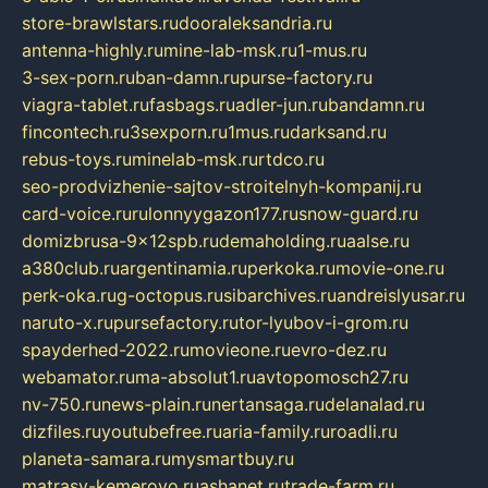
store-brawlstars.ru
dooraleksandria.ru
antenna-highly.ru
mine-lab-msk.ru
1-mus.ru
3-sex-porn.ru
ban-damn.ru
purse-factory.ru
viagra-tablet.ru
fasbags.ru
adler-jun.ru
bandamn.ru
fincontech.ru
3sexporn.ru
1mus.ru
darksand.ru
rebus-toys.ru
minelab-msk.ru
rtdco.ru
seo-prodvizhenie-sajtov-stroitelnyh-kompanij.ru
card-voice.ru
rulonnyygazon177.ru
snow-guard.ru
domizbrusa-9x12spb.ru
demaholding.ru
aalse.ru
a380club.ru
argentinamia.ru
perkoka.ru
movie-one.ru
perk-oka.ru
g-octopus.ru
sibarchives.ru
andreislyusar.ru
naruto-x.ru
pursefactory.ru
tor-lyubov-i-grom.ru
spayderhed-2022.ru
movieone.ru
evro-dez.ru
webamator.ru
ma-absolut1.ru
avtopomosch27.ru
nv-750.ru
news-plain.ru
nertansaga.ru
delanalad.ru
dizfiles.ru
youtubefree.ru
aria-family.ru
roadli.ru
planeta-samara.ru
mysmartbuy.ru
matrasy-kemerovo.ru
ashanet.ru
trade-farm.ru