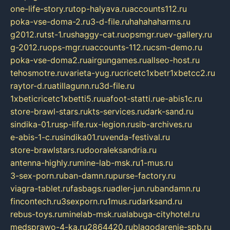
one-life-story.ru
top-halyava.ru
accounts112.ru
poka-vse-doma-2.ru
3-d-file.ru
hahahaharms.ru
g2012.ru
tst-1.ru
shaggy-cat.ru
opsmgr.ru
ev-gallery.ru
g-2012.ru
ops-mgr.ru
accounts-112.ru
csm-demo.ru
poka-vse-doma2.ru
airgungames.ru
allseo-host.ru
tehosmotre.ru
varieta-yug.ru
cricetc1xbetr1xbetcc2.ru
raytor-d.ru
atillagunn.ru
3d-file.ru
1xbeticricetc1xbetti5.ru
uafoot-statti.ru
e-abis1c.ru
store-brawl-stars.ru
kts-services.ru
dark-sand.ru
sindika-01.ru
sp-life.ru
x-legion.ru
sib-archives.ru
e-abis-1-c.ru
sindika01.ru
venda-festival.ru
store-brawlstars.ru
dooraleksandria.ru
antenna-highly.ru
mine-lab-msk.ru
1-mus.ru
3-sex-porn.ru
ban-damn.ru
purse-factory.ru
viagra-tablet.ru
fasbags.ru
adler-jun.ru
bandamn.ru
fincontech.ru
3sexporn.ru
1mus.ru
darksand.ru
rebus-toys.ru
minelab-msk.ru
alabuga-cityhotel.ru
medsprawo-4-ka.ru
2864420.ru
blagodarenie-spb.ru