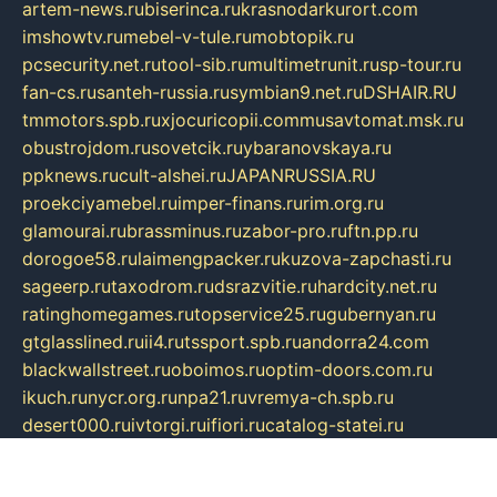
artem-news.ru
biserinca.ru
krasnodarkurort.com
imshowtv.ru
mebel-v-tule.ru
mobtopik.ru
pcsecurity.net.ru
tool-sib.ru
multimetrunit.ru
sp-tour.ru
fan-cs.ru
santeh-russia.ru
symbian9.net.ru
DSHAIR.RU
tmmotors.spb.ru
xjocuricopii.com
musavtomat.msk.ru
obustrojdom.ru
sovetcik.ru
ybaranovskaya.ru
ppknews.ru
cult-alshei.ru
JAPANRUSSIA.RU
proekciyamebel.ru
imper-finans.ru
rim.org.ru
glamourai.ru
brassminus.ru
zabor-pro.ru
ftn.pp.ru
dorogoe58.ru
laimengpacker.ru
kuzova-zapchasti.ru
sageerp.ru
taxodrom.ru
dsrazvitie.ru
hardcity.net.ru
ratinghomegames.ru
topservice25.ru
gubernyan.ru
gtglasslined.ru
ii4.ru
tssport.spb.ru
andorra24.com
blackwallstreet.ru
oboimos.ru
optim-doors.com.ru
ikuch.ru
nycr.org.ru
npa21.ru
vremya-ch.spb.ru
desert000.ru
ivtorgi.ru
ifiori.ru
catalog-statei.ru
dcv.org.ru
spetsmaster174.ru
ipkameryhiseeu.ru
dum26.ru
ruspol.spb.ru
fr-opendp.ru
kam-solnyshko.ru