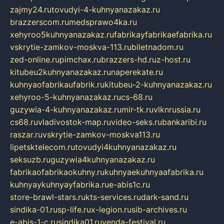
zajmy24.ru
tovudyi-4-kuhnyanazakaz.ru
brazzerscom.ru
medsprawo4ka.ru
xehyroo5kuhnyanazakaz.ru
fabrikayfabrikaefabrika.ru
vskrytie-zamkov-moskva-113.ru
biletnadom.ru
zed-online.ru
pimchax.ru
brazzers-hd.ru
z-host.ru
kitubeu2kuhnyanazakaz.ru
naperekate.ru
kuhnyaofabrikaufabrik.ru
kitubeu-2-kuhnyanazakaz.ru
xehyroo-5-kuhnyanazakaz.ru
cs-68.ru
guzywia-4-kuhnyanazakaz.ru
mir-tk.ru
vlknrussia.ru
cs68.ru
vladivostok-map.ru
video-seks.ru
bankaribi.ru
raszar.ru
vskrytie-zamkov-moskva113.ru
lipetsktelecom.ru
tovudyi4kuhnyanazakaz.ru
seksuzb.ru
guzywia4kuhnyanazakaz.ru
fabrikaofabrikaokuhny.ru
kuhnyaekuhnyaafabrika.ru
kuhnyaykuhnyayfabrika.ru
e-abis1c.ru
store-brawl-stars.ru
kts-services.ru
dark-sand.ru
sindika-01.ru
sp-life.ru
x-legion.ru
sib-archives.ru
e-abis-1-c.ru
sindika01.ru
venda-festival.ru