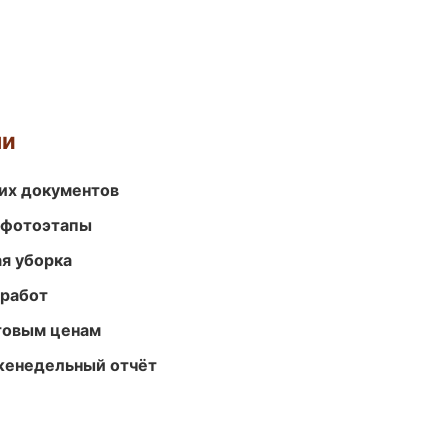
ми
их документов
 фотоэтапы
ая уборка
 работ
птовым ценам
женедельный отчёт