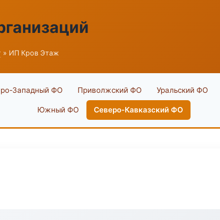
рганизаций
г
» ИП Кров Этаж
ро-Западный ФО
Приволжский ФО
Уральский ФО
Южный ФО
Северо-Кавказский ФО