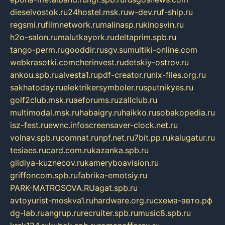
dieselvostok.ru
24hostel.msk.ru
w-dev.ru
f-ship.ru
regsmi.ru
filmnetwork.ru
malinasp.ru
kinosvin.ru
h2o-salon.ru
malutkayork.ru
deltaprim.spb.ru
tango-perm.ru
gooddir.ru
sgv.su
multiki-online.com
webkrasotki.com
cherinvest.ru
detskiy-ostrov.ru
ankou.spb.ru
alvesta1.ru
pdf-creator.ru
nix-files.org.ru
sakhatoday.ru
elektrikersymboler.ru
sputnikyes.ru
golf2club.msk.ru
aeforums.ru
zallclub.ru
multimodal.msk.ru
habaigry.ru
haikko.ru
sobakopedia.ru
isz-fest.ru
ewnc.info
screensaver-clock.net.ru
volnav.spb.ru
comnat.ru
npf.net.ru
7bit.pp.ru
kalugatur.ru
tesiaes.ru
card.com.ru
kazanka.spb.ru
gildiya-kuznecov.ru
kameryboavision.ru
griffoncom.spb.ru
fabrika-emotsiy.ru
PARK-MATROSOVA.RU
agat.spb.ru
avtoyurist-moskva1.ru
hardware.org.ru
схема-авто.рф
dg-lab.ru
angrup.ru
recruiter.spb.ru
music8.spb.ru