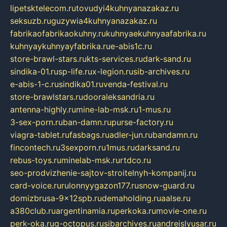
lipetsktelecom.ru
tovudyi4kuhnyanazakaz.ru
seksuzb.ru
guzywia4kuhnyanazakaz.ru
fabrikaofabrikaokuhny.ru
kuhnyaekuhnyaafabrika.ru
kuhnyaykuhnyayfabrika.ru
e-abis1c.ru
store-brawl-stars.ru
kts-services.ru
dark-sand.ru
sindika-01.ru
sp-life.ru
x-legion.ru
sib-archives.ru
e-abis-1-c.ru
sindika01.ru
venda-festival.ru
store-brawlstars.ru
dooraleksandria.ru
antenna-highly.ru
mine-lab-msk.ru
1-mus.ru
3-sex-porn.ru
ban-damn.ru
purse-factory.ru
viagra-tablet.ru
fasbags.ru
adler-jun.ru
bandamn.ru
fincontech.ru
3sexporn.ru
1mus.ru
darksand.ru
rebus-toys.ru
minelab-msk.ru
rtdco.ru
seo-prodvizhenie-sajtov-stroitelnyh-kompanij.ru
card-voice.ru
rulonnyygazon177.ru
snow-guard.ru
domizbrusa-9x12spb.ru
demaholding.ru
aalse.ru
a380club.ru
argentinamia.ru
perkoka.ru
movie-one.ru
perk-oka.ru
g-octopus.ru
sibarchives.ru
andreislyusar.ru