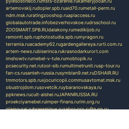
pylesostineco.ru
msts-ozarenie.ru
kameryjooan.ru
artemovskij.ru
dopler.spb.ru
aid70.ru
metall-perm.ru
ndm.msk.ru
ratingzooshop.ru
apiaccess.ru
globalautotrade.info
bezverhovskoe.ru
drsschool.ru
ZOOSMART.SPB.RU
dalakony.ru
medikijob.ru
remontt.spb.ru
photostudia.spb.ru
myragon.ru
terramia.ru
academy62.ru
gardengallereya.ru
rti.com.ru
artem-news.ru
biserinca.ru
krasnodarkurort.com
imshowtv.ru
mebel-v-tule.ru
mobtopik.ru
pcsecurity.net.ru
tool-sib.ru
multimetrunit.ru
sp-tour.ru
fan-cs.ru
santeh-russia.ru
symbian9.net.ru
DSHAIR.RU
tmmotors.spb.ru
xjocuricopii.com
musavtomat.msk.ru
obustrojdom.ru
sovetcik.ru
ybaranovskaya.ru
ppknews.ru
cult-alshei.ru
JAPANRUSSIA.RU
proekciyamebel.ru
imper-finans.ru
rim.org.ru
glamourai.ru
brassminus.ru
zabor-pro.ru
ftn.pp.ru
dorogoe58.ru
laimengpacker.ru
kuzova-zapchasti.ru
sageerp.ru
taxodrom.ru
dsrazvitie.ru
hardcity.net.ru