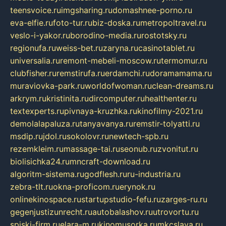
teensvoice.ru
imgsharing.ru
domashnee-porno.ru
eva-elfie.ru
foto-tur.ru
biz-doska.ru
metropoltravel.ru
veslo-i-yakor.ru
borodino-media.ru
rostotsky.ru
regionufa.ru
weiss-bet.ru
zaryna.ru
casinotablet.ru
universalia.ru
remont-mebeli-moscow.ru
termomur.ru
clubfisher.ru
remstirufa.ru
erdamchi.ru
doramamama.ru
muraviovka-park.ru
worldofwoman.ru
clean-dreams.ru
arkrym.ru
kristinita.ru
dircomputer.ru
healthenter.ru
textexperts.ru
pivnaya-kruzhka.ru
kinofilmy-2021.ru
demolalapaluza.ru
tanyavanya.ru
remstir-tolyatti.ru
msdip.ru
jdol.ru
sokolovr.ru
newtech-spb.ru
rezemkleim.ru
massage-tai.ru
seonub.ru
zvonitut.ru
biolisichka24.ru
mncraft-download.ru
algoritm-sistema.ru
godflesh.ru
ru-industria.ru
zebra-tlt.ru
okna-proficom.ru
erynok.ru
onlinekinospace.ru
startupstudio-fefu.ru
zarges-ru.ru
gegenjustizunrecht.ru
autobalashov.ru
utrovortu.ru
spiski-firm.ru
elara-m.ru
kinomusorka.ru
mkcslava.ru