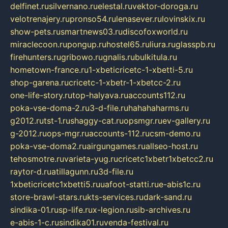
delfinet.ru
silvernano.ru
elestal.ru
vektor-doroga.ru
velotrenajery.ru
pronso54.ru
lenasever.ru
lovinskix.ru
show-pets.ru
smartnews03.ru
discofoxworld.ru
miraclecoon.ru
pongup.ru
hostel65.ru
liura.ru
glasspb.ru
firehunters.ru
gribowo.ru
gnalis.ru
bulkitula.ru
hometown-france.ru
1-xbeticricetc-1-xbetti-5.ru
shop-garena.ru
cricetc-1-xbetr-1-xbetcc-2.ru
one-life-story.ru
top-halyava.ru
accounts112.ru
poka-vse-doma-2.ru
3-d-file.ru
hahahaharms.ru
g2012.ru
tst-1.ru
shaggy-cat.ru
opsmgr.ru
ev-gallery.ru
g-2012.ru
ops-mgr.ru
accounts-112.ru
csm-demo.ru
poka-vse-doma2.ru
airgungames.ru
allseo-host.ru
tehosmotre.ru
varieta-yug.ru
cricetc1xbetr1xbetcc2.ru
raytor-d.ru
atillagunn.ru
3d-file.ru
1xbeticricetc1xbetti5.ru
uafoot-statti.ru
e-abis1c.ru
store-brawl-stars.ru
kts-services.ru
dark-sand.ru
sindika-01.ru
sp-life.ru
x-legion.ru
sib-archives.ru
e-abis-1-c.ru
sindika01.ru
venda-festival.ru