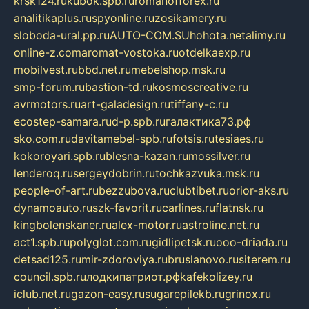
krsk124.ru
kubok.spb.ru
romanofforex.ru
analitikaplus.ru
spyonline.ru
zosikamery.ru
sloboda-ural.pp.ru
AUTO-COM.SU
hohota.net
alimy.ru
online-z.com
aromat-vostoka.ru
otdelkaexp.ru
mobilvest.ru
bbd.net.ru
mebelshop.msk.ru
smp-forum.ru
bastion-td.ru
kosmoscreative.ru
avrmotors.ru
art-galadesign.ru
tiffany-c.ru
ecostep-samara.ru
d-p.spb.ru
галактика73.рф
sko.com.ru
davitamebel-spb.ru
fotsis.ru
tesiaes.ru
kokoroyari.spb.ru
blesna-kazan.ru
mossilver.ru
lenderoq.ru
sergeydobrin.ru
tochkazvuka.msk.ru
people-of-art.ru
bezzubova.ru
clubtibet.ru
orior-aks.ru
dynamoauto.ru
szk-favorit.ru
carlines.ru
flatnsk.ru
kingbolenskaner.ru
alex-motor.ru
astroline.net.ru
act1.spb.ru
polyglot.com.ru
gidlipetsk.ru
ooo-driada.ru
detsad125.ru
mir-zdoroviya.ru
bruslanovo.ru
siterem.ru
council.spb.ru
лодкипатриот.рф
kafekolizey.ru
iclub.net.ru
gazon-easy.ru
sugarepilekb.ru
grinox.ru