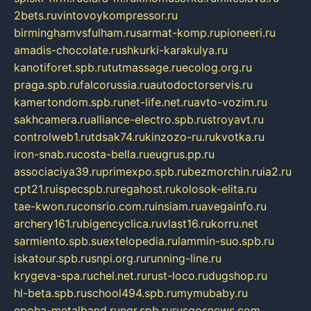
2bets.ru
vintovoykompressor.ru
birminghamvsfulham.ru
sarmat-komp.ru
pioneeri.ru
amadis-chocolate.ru
shkurki-karakulya.ru
kanotiforet.spb.ru
tutmassage.ru
ecolog.org.ru
praga.spb.ru
falcorussia.ru
autodoctorservis.ru
kamertondom.spb.ru
net-life.net.ru
avto-vozim.ru
sakhcamera.ru
alliance-electro.spb.ru
stroyavt.ru
controlweb1.ru
tdsak74.ru
kinzozo-ru.ru
kvotka.ru
iron-snab.ru
costa-bella.ru
eugrus.pp.ru
associaciya39.ru
primexpo.spb.ru
bezmorchin.ru
ia2.ru
cpt21.ru
ispecspb.ru
regahost.ru
kolosok-elita.ru
tae-kwon.ru
consrio.com.ru
insiam.ru
avegainfo.ru
archery161.ru
bigencyclica.ru
vlast16.ru
korru.net
sarmiento.spb.su
extelopedia.ru
lammin-suo.spb.ru
iskatour.spb.ru
snpi.org.ru
running-line.ru
krygeva-spa.ru
chel.net.ru
rust-loco.ru
dugshop.ru
hl-beta.spb.ru
school494.spb.ru
mymubaby.ru
epoha-metalband.ru
ngr.spb.ru
rusgosnews.com