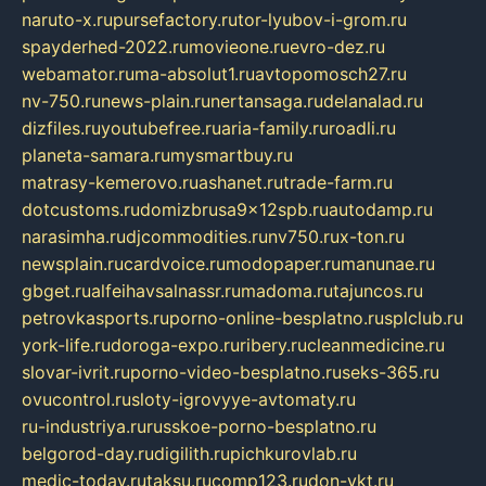
naruto-x.ru
pursefactory.ru
tor-lyubov-i-grom.ru
spayderhed-2022.ru
movieone.ru
evro-dez.ru
webamator.ru
ma-absolut1.ru
avtopomosch27.ru
nv-750.ru
news-plain.ru
nertansaga.ru
delanalad.ru
dizfiles.ru
youtubefree.ru
aria-family.ru
roadli.ru
planeta-samara.ru
mysmartbuy.ru
matrasy-kemerovo.ru
ashanet.ru
trade-farm.ru
dotcustoms.ru
domizbrusa9x12spb.ru
autodamp.ru
narasimha.ru
djcommodities.ru
nv750.ru
x-ton.ru
newsplain.ru
cardvoice.ru
modopaper.ru
manunae.ru
gbget.ru
alfeihavsalnassr.ru
madoma.ru
tajuncos.ru
petrovkasports.ru
porno-online-besplatno.ru
splclub.ru
york-life.ru
doroga-expo.ru
ribery.ru
cleanmedicine.ru
slovar-ivrit.ru
porno-video-besplatno.ru
seks-365.ru
ovucontrol.ru
sloty-igrovyye-avtomaty.ru
ru-industriya.ru
russkoe-porno-besplatno.ru
belgorod-day.ru
digilith.ru
pichkurovlab.ru
medic-today.ru
taksu.ru
comp123.ru
don-ykt.ru