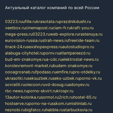
Актуальный каталог компаний по всей России
03223.ru
ufille.ru
krasotata.ru
prazdnikdushi.ru
veetbox.ru
cinemapost.ru
ciam-fr.ru
kraft-you.ru
mega-press.ru
03223.ru
web-explore.ru
rastenuya.ru
eurovision-russia.ru
strah-news.ru
freeride-team.ru
itrack-24.ru
sexshopexpress.ru
autostudiopro.ru
alabuga-cityhotel.ru
pornv.ru
atlantpereezd.ru
bud-em-znakomye.ru
a-cdc.ru
elektrostal-news.ru
korolevremont-market.ru
budem-znakomye.ru
oooagrosnab.ru
fpodaso.ru
emfire.ru
pro-otdelky.ru
ukrasotki.ru
seksuzbek.ru
seks-uzbek.ru
porno-vk.ru
sovratili.ru
olecoon.ru
vd-dosug.ru
adonyev.ru
rbc-news.ru
porno-skvirt.ru
krospr.ru
13autor-kolonka.ru
sormol.ru
2rich.ru
hostel-65.ru
hostserve.ru
porno-na-russkom.ru
mishinlab.ru
neznobi.ru
bigfatcc.ru
habble.ru
starbucksvia.ru