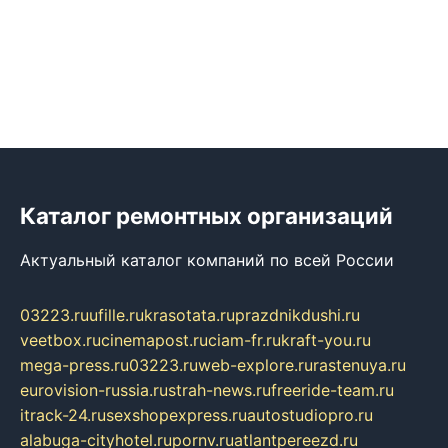
Каталог ремонтных организаций
Актуальный каталог компаний по всей России
03223.ru
ufille.ru
krasotata.ru
prazdnikdushi.ru
veetbox.ru
cinemapost.ru
ciam-fr.ru
kraft-you.ru
mega-press.ru
03223.ru
web-explore.ru
rastenuya.ru
eurovision-russia.ru
strah-news.ru
freeride-team.ru
itrack-24.ru
sexshopexpress.ru
autostudiopro.ru
alabuga-cityhotel.ru
pornv.ru
atlantpereezd.ru