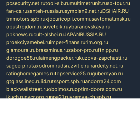
pcsecurity.net.ru
tool-sib.ru
multimetrunit.ru
sp-tour.ru
fan-cs.ru
santeh-russia.ru
symbian9.net.ru
DSHAIR.RU
tmmotors.spb.ru
xjocuricopii.com
musavtomat.msk.ru
obustrojdom.ru
sovetcik.ru
ybaranovskaya.ru
ppknews.ru
cult-alshei.ru
JAPANRUSSIA.RU
proekciyamebel.ru
imper-finans.ru
rim.org.ru
glamourai.ru
brassminus.ru
zabor-pro.ru
ftn.pp.ru
dorogoe58.ru
laimengpacker.ru
kuzova-zapchasti.ru
sageerp.ru
taxodrom.ru
dsrazvitie.ru
hardcity.net.ru
ratinghomegames.ru
topservice25.ru
gubernyan.ru
gtglasslined.ru
ii4.ru
tssport.spb.ru
andorra24.com
blackwallstreet.ru
oboimos.ru
optim-doors.com.ru
ikuch.ru
nycr.org.ru
npa21.ru
vremya-ch.spb.ru
desert000.ru
ivtorgi.ru
ifiori.ru
catalog-statei.ru
dcv.org.ru
spetsmaster174.ru
ipkameryhiseeu.ru
dum26.ru
ruspol.spb.ru
fr-opendp.ru
kam-solnyshko.ru
cheyenne-arapaho.ru
sevzapmetal.spb.ru
ted-lapidus.spb.ru
parasite-eliminator.ru