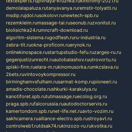
textexperts.ru
pivnaya-kruzhka.ru
kinofilmy-2021.ru
demolalapaluza.ru
tanyavanya.ru
remstir-tolyatti.ru
msdip.ru
jdol.ru
sokolovr.ru
newtech-spb.ru
rezemkleim.ru
massage-tai.ru
seonub.ru
zvonitut.ru
biolisichka24.ru
mncraft-download.ru
algoritm-sistema.ru
godflesh.ru
ru-industria.ru
zebra-tlt.ru
okna-proficom.ru
erynok.ru
onlinekinospace.ru
startupstudio-fefu.ru
zarges-ru.ru
gegenjustizunrecht.ru
autobalashov.ru
utrovortu.ru
spiski-firm.ru
elara-m.ru
kinomusorka.ru
mkcslava.ru
2bets.ru
vintovoykompressor.ru
birminghamvsfulham.ru
sarmat-komp.ru
pioneeri.ru
amadis-chocolate.ru
shkurki-karakulya.ru
kanotiforet.spb.ru
tutmassage.ru
ecolog.org.ru
praga.spb.ru
falcorussia.ru
autodoctorservis.ru
kamertondom.spb.ru
net-life.net.ru
avto-vozim.ru
sakhcamera.ru
alliance-electro.spb.ru
stroyavt.ru
controlweb1.ru
tdsak74.ru
kinzozo-ru.ru
kvotka.ru