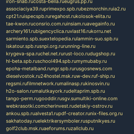
iron-snab.ru
costa-bella.ru
eugrus.pp.ru
associaciya39.ru
primexpo.spb.ru
bezmorchin.ru
ia2.ru
cpt21.ru
ispecspb.ru
regahost.ru
kolosok-elita.ru
tae-kwon.ru
consrio.com.ru
insiam.ru
avegainfo.ru
archery161.ru
bigencyclica.ru
vlast16.ru
korru.net
sarmiento.spb.su
extelopedia.ru
lammin-suo.spb.ru
iskatour.spb.ru
snpi.org.ru
running-line.ru
krygeva-spa.ru
chel.net.ru
rust-loco.ru
dugshop.ru
hl-beta.spb.ru
school494.spb.ru
mymubaby.ru
epoha-metalband.ru
ngr.spb.ru
rusgosnews.com
dieselvostok.ru
24hostel.msk.ru
w-dev.ru
f-ship.ru
regsmi.ru
filmnetwork.ru
malinasp.ru
kinosvin.ru
h2o-salon.ru
malutkayork.ru
deltaprim.spb.ru
tango-perm.ru
gooddir.ru
sgv.su
multiki-online.com
webkrasotki.com
cherinvest.ru
detskiy-ostrov.ru
ankou.spb.ru
alvesta1.ru
pdf-creator.ru
nix-files.org.ru
sakhatoday.ru
elektrikersymboler.ru
sputnikyes.ru
golf2club.msk.ru
aeforums.ru
zallclub.ru