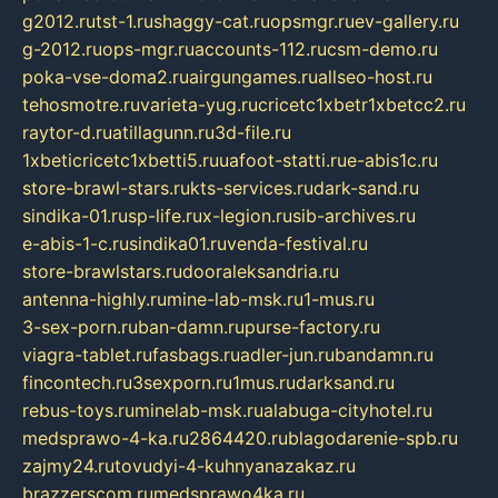
g2012.ru
tst-1.ru
shaggy-cat.ru
opsmgr.ru
ev-gallery.ru
g-2012.ru
ops-mgr.ru
accounts-112.ru
csm-demo.ru
poka-vse-doma2.ru
airgungames.ru
allseo-host.ru
tehosmotre.ru
varieta-yug.ru
cricetc1xbetr1xbetcc2.ru
raytor-d.ru
atillagunn.ru
3d-file.ru
1xbeticricetc1xbetti5.ru
uafoot-statti.ru
e-abis1c.ru
store-brawl-stars.ru
kts-services.ru
dark-sand.ru
sindika-01.ru
sp-life.ru
x-legion.ru
sib-archives.ru
e-abis-1-c.ru
sindika01.ru
venda-festival.ru
store-brawlstars.ru
dooraleksandria.ru
antenna-highly.ru
mine-lab-msk.ru
1-mus.ru
3-sex-porn.ru
ban-damn.ru
purse-factory.ru
viagra-tablet.ru
fasbags.ru
adler-jun.ru
bandamn.ru
fincontech.ru
3sexporn.ru
1mus.ru
darksand.ru
rebus-toys.ru
minelab-msk.ru
alabuga-cityhotel.ru
medsprawo-4-ka.ru
2864420.ru
blagodarenie-spb.ru
zajmy24.ru
tovudyi-4-kuhnyanazakaz.ru
brazzerscom.ru
medsprawo4ka.ru