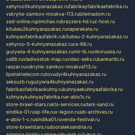
xehyroo5kuhnyanazakaz.ru
fabrikayfabrikaefabrika.ru
vskrytie-zamkov-moskva-113.ru
biletnadom.ru
zed-online.ru
pimchax.ru
brazzers-hd.ru
z-host.ru
kitubeu2kuhnyanazakaz.ru
naperekate.ru
kuhnyaofabrikaufabrik.ru
kitubeu-2-kuhnyanazakaz.ru
xehyroo-5-kuhnyanazakaz.ru
cs-68.ru
guzywia-4-kuhnyanazakaz.ru
mir-tk.ru
vlknrussia.ru
cs68.ru
vladivostok-map.ru
video-seks.ru
bankaribi.ru
raszar.ru
vskrytie-zamkov-moskva113.ru
lipetsktelecom.ru
tovudyi4kuhnyanazakaz.ru
seksuzb.ru
guzywia4kuhnyanazakaz.ru
fabrikaofabrikaokuhny.ru
kuhnyaekuhnyaafabrika.ru
kuhnyaykuhnyayfabrika.ru
e-abis1c.ru
store-brawl-stars.ru
kts-services.ru
dark-sand.ru
sindika-01.ru
sp-life.ru
x-legion.ru
sib-archives.ru
e-abis-1-c.ru
sindika01.ru
venda-festival.ru
store-brawlstars.ru
dooraleksandria.ru
antenna-highly.ru
mine-lab-msk.ru
1-mus.ru