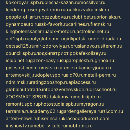
kokoroyari.spb.ru
blesna-kazan.ru
mossilver.ru
lenderoq.ru
sergeydobrin.ru
tochkazvuka.msk.ru
people-of-art.ru
bezzubova.ru
clubtibet.ru
orior-aks.ru
dynamoauto.ru
szk-favorit.ru
carlines.ru
flatnsk.ru
kingbolenskaner.ru
alex-motor.ru
astroline.net.ru
act1.spb.ru
polyglot.com.ru
gidlipetsk.ru
ooo-driada.ru
detsad125.ru
mir-zdoroviya.ru
bruslanovo.ru
siterem.ru
council.spb.ru
лодкипатриот.рф
kafekolizey.ru
iclub.net.ru
gazon-easy.ru
sugarepilekb.ru
grinox.ru
pylesostineco.ru
msts-ozarenie.ru
kameryjooan.ru
artemovskij.ru
dopler.spb.ru
aid70.ru
metall-perm.ru
ndm.msk.ru
ratingzooshop.ru
apiaccess.ru
globalautotrade.info
bezverhovskoe.ru
drsschool.ru
ZOOSMART.SPB.RU
dalakony.ru
medikijob.ru
remontt.spb.ru
photostudia.spb.ru
myragon.ru
terramia.ru
academy62.ru
gardengallereya.ru
rti.com.ru
artem-news.ru
biserinca.ru
krasnodarkurort.com
imshowtv.ru
mebel-v-tule.ru
mobtopik.ru