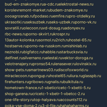
bud-em-znakomye.ru
a-cdc.ru
elektrostal-news.ru
korolevremont-market.ru
budem-znakomye.ru
oooagrosnab.ru
fpodaso.ru
emfire.ru
pro-otdelky.ru
ukrasotki.ru
seksuzbek.ru
seks-uzbek.ru
porno-vk.ru
sovratili.ru
olecoon.ru
vd-dosug.ru
adonyev.ru
rbc-news.ru
porno-skvirt.ru
krospr.ru
13autor-kolonka.ru
sormol.ru
2rich.ru
hostel-65.ru
hostserve.ru
porno-na-russkom.ru
mishinlab.ru
neznobi.ru
bigfatcc.ru
habble.ru
starbucksvia.ru
delfinet.ru
silvernano.ru
elestal.ru
vektor-doroga.ru
velotrenajery.ru
pronso54.ru
lenasever.ru
lovinskix.ru
show-pets.ru
smartnews03.ru
discofoxworld.ru
miraclecoon.ru
pongup.ru
hostel65.ru
liura.ru
glasspb.ru
firehunters.ru
gribowo.ru
gnalis.ru
bulkitula.ru
hometown-france.ru
1-xbeticricetc-1-xbetti-5.ru
shop-garena.ru
cricetc-1-xbetr-1-xbetcc-2.ru
one-life-story.ru
top-halyava.ru
accounts112.ru
poka-vse-doma-2.ru
3-d-file.ru
hahahaharms.ru