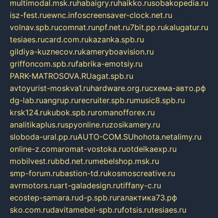
multimodal.msk.ru
habaigry.ru
haikko.ru
sobakopedia.ru
isz-fest.ru
ewnc.info
screensaver-clock.net.ru
volnav.spb.ru
comnat.ru
npf.net.ru
7bit.pp.ru
kalugatur.ru
tesiaes.ru
card.com.ru
kazanka.spb.ru
gildiya-kuznecov.ru
kameryboavision.ru
griffoncom.spb.ru
fabrika-emotsiy.ru
PARK-MATROSOVA.RU
agat.spb.ru
avtoyurist-moskva1.ru
hardware.org.ru
схема-авто.рф
dg-lab.ru
angrup.ru
recruiter.spb.ru
music8.spb.ru
krsk124.ru
kubok.spb.ru
romanofforex.ru
analitikaplus.ru
spyonline.ru
zosikamery.ru
sloboda-ural.pp.ru
AUTO-COM.SU
hohota.net
alimy.ru
online-z.com
aromat-vostoka.ru
otdelkaexp.ru
mobilvest.ru
bbd.net.ru
mebelshop.msk.ru
smp-forum.ru
bastion-td.ru
kosmoscreative.ru
avrmotors.ru
art-galadesign.ru
tiffany-c.ru
ecostep-samara.ru
d-p.spb.ru
галактика73.рф
sko.com.ru
davitamebel-spb.ru
fotsis.ru
tesiaes.ru