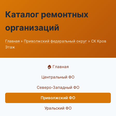
Каталог ремонтных
организаций
Главная
»
Приволжский федеральный округ
» СК Кров
Этаж
🏠 Главная
Центральный ФО
Северо-Западный ФО
Приволжский ФО
Уральский ФО