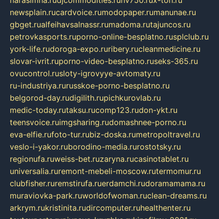
narasimha.ru
djcommodities.ru
nv750.ru
x-ton.ru
newsplain.ru
cardvoice.ru
modopaper.ru
manunae.ru
gbget.ru
alfeihavsalnassr.ru
madoma.ru
tajuncos.ru
petrovkasports.ru
porno-online-besplatno.ru
splclub.ru
york-life.ru
doroga-expo.ru
ribery.ru
cleanmedicine.ru
slovar-ivrit.ru
porno-video-besplatno.ru
seks-365.ru
ovucontrol.ru
sloty-igrovyye-avtomaty.ru
ru-industriya.ru
russkoe-porno-besplatno.ru
belgorod-day.ru
digilith.ru
pichkurovlab.ru
medic-today.ru
taksu.ru
comp123.ru
don-ykt.ru
teensvoice.ru
imgsharing.ru
domashnee-porno.ru
eva-elfie.ru
foto-tur.ru
biz-doska.ru
metropoltravel.ru
veslo-i-yakor.ru
borodino-media.ru
rostotsky.ru
regionufa.ru
weiss-bet.ru
zaryna.ru
casinotablet.ru
universalia.ru
remont-mebeli-moscow.ru
termomur.ru
clubfisher.ru
remstirufa.ru
erdamchi.ru
doramamama.ru
muraviovka-park.ru
worldofwoman.ru
clean-dreams.ru
arkrym.ru
kristinita.ru
dircomputer.ru
healthenter.ru