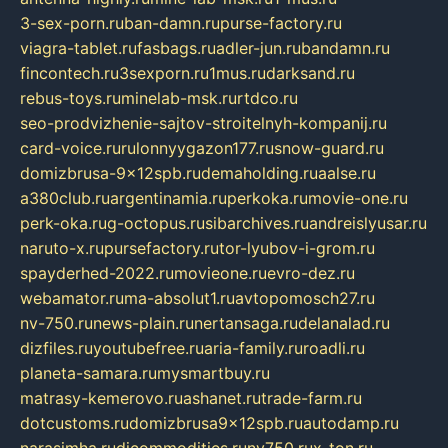
3-sex-porn.ru
ban-damn.ru
purse-factory.ru
viagra-tablet.ru
fasbags.ru
adler-jun.ru
bandamn.ru
fincontech.ru
3sexporn.ru
1mus.ru
darksand.ru
rebus-toys.ru
minelab-msk.ru
rtdco.ru
seo-prodvizhenie-sajtov-stroitelnyh-kompanij.ru
card-voice.ru
rulonnyygazon177.ru
snow-guard.ru
domizbrusa-9x12spb.ru
demaholding.ru
aalse.ru
a380club.ru
argentinamia.ru
perkoka.ru
movie-one.ru
perk-oka.ru
g-octopus.ru
sibarchives.ru
andreislyusar.ru
naruto-x.ru
pursefactory.ru
tor-lyubov-i-grom.ru
spayderhed-2022.ru
movieone.ru
evro-dez.ru
webamator.ru
ma-absolut1.ru
avtopomosch27.ru
nv-750.ru
news-plain.ru
nertansaga.ru
delanalad.ru
dizfiles.ru
youtubefree.ru
aria-family.ru
roadli.ru
planeta-samara.ru
mysmartbuy.ru
matrasy-kemerovo.ru
ashanet.ru
trade-farm.ru
dotcustoms.ru
domizbrusa9x12spb.ru
autodamp.ru