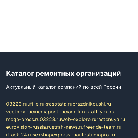
Каталог ремонтных организаций
Актуальный каталог компаний по всей России
03223.ru
ufille.ru
krasotata.ru
prazdnikdushi.ru
veetbox.ru
cinemapost.ru
ciam-fr.ru
kraft-you.ru
mega-press.ru
03223.ru
web-explore.ru
rastenuya.ru
eurovision-russia.ru
strah-news.ru
freeride-team.ru
itrack-24.ru
sexshopexpress.ru
autostudiopro.ru