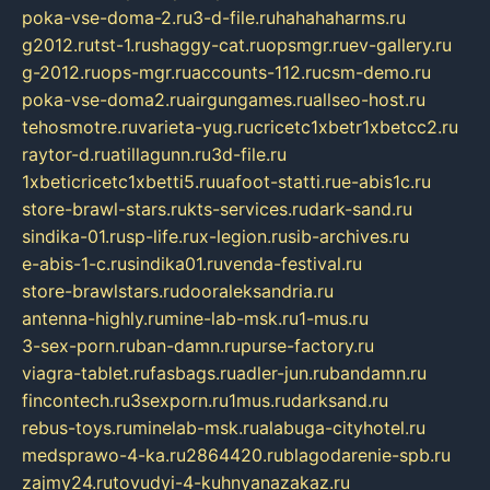
poka-vse-doma-2.ru
3-d-file.ru
hahahaharms.ru
g2012.ru
tst-1.ru
shaggy-cat.ru
opsmgr.ru
ev-gallery.ru
g-2012.ru
ops-mgr.ru
accounts-112.ru
csm-demo.ru
poka-vse-doma2.ru
airgungames.ru
allseo-host.ru
tehosmotre.ru
varieta-yug.ru
cricetc1xbetr1xbetcc2.ru
raytor-d.ru
atillagunn.ru
3d-file.ru
1xbeticricetc1xbetti5.ru
uafoot-statti.ru
e-abis1c.ru
store-brawl-stars.ru
kts-services.ru
dark-sand.ru
sindika-01.ru
sp-life.ru
x-legion.ru
sib-archives.ru
e-abis-1-c.ru
sindika01.ru
venda-festival.ru
store-brawlstars.ru
dooraleksandria.ru
antenna-highly.ru
mine-lab-msk.ru
1-mus.ru
3-sex-porn.ru
ban-damn.ru
purse-factory.ru
viagra-tablet.ru
fasbags.ru
adler-jun.ru
bandamn.ru
fincontech.ru
3sexporn.ru
1mus.ru
darksand.ru
rebus-toys.ru
minelab-msk.ru
alabuga-cityhotel.ru
medsprawo-4-ka.ru
2864420.ru
blagodarenie-spb.ru
zajmy24.ru
tovudyi-4-kuhnyanazakaz.ru