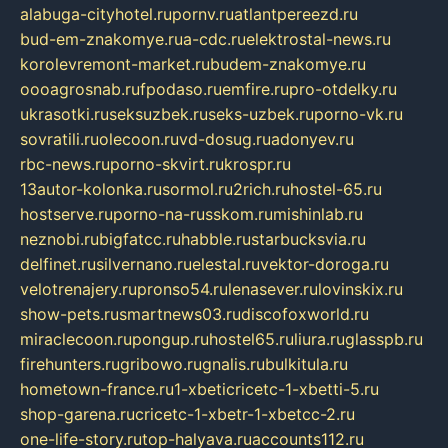
alabuga-cityhotel.ru
pornv.ru
atlantpereezd.ru
bud-em-znakomye.ru
a-cdc.ru
elektrostal-news.ru
korolevremont-market.ru
budem-znakomye.ru
oooagrosnab.ru
fpodaso.ru
emfire.ru
pro-otdelky.ru
ukrasotki.ru
seksuzbek.ru
seks-uzbek.ru
porno-vk.ru
sovratili.ru
olecoon.ru
vd-dosug.ru
adonyev.ru
rbc-news.ru
porno-skvirt.ru
krospr.ru
13autor-kolonka.ru
sormol.ru
2rich.ru
hostel-65.ru
hostserve.ru
porno-na-russkom.ru
mishinlab.ru
neznobi.ru
bigfatcc.ru
habble.ru
starbucksvia.ru
delfinet.ru
silvernano.ru
elestal.ru
vektor-doroga.ru
velotrenajery.ru
pronso54.ru
lenasever.ru
lovinskix.ru
show-pets.ru
smartnews03.ru
discofoxworld.ru
miraclecoon.ru
pongup.ru
hostel65.ru
liura.ru
glasspb.ru
firehunters.ru
gribowo.ru
gnalis.ru
bulkitula.ru
hometown-france.ru
1-xbeticricetc-1-xbetti-5.ru
shop-garena.ru
cricetc-1-xbetr-1-xbetcc-2.ru
one-life-story.ru
top-halyava.ru
accounts112.ru