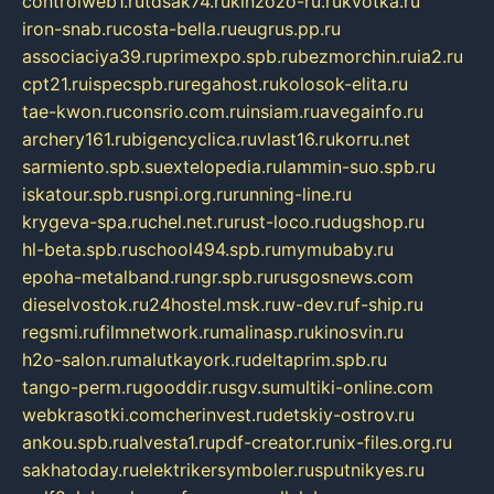
controlweb1.ru
tdsak74.ru
kinzozo-ru.ru
kvotka.ru
iron-snab.ru
costa-bella.ru
eugrus.pp.ru
associaciya39.ru
primexpo.spb.ru
bezmorchin.ru
ia2.ru
cpt21.ru
ispecspb.ru
regahost.ru
kolosok-elita.ru
tae-kwon.ru
consrio.com.ru
insiam.ru
avegainfo.ru
archery161.ru
bigencyclica.ru
vlast16.ru
korru.net
sarmiento.spb.su
extelopedia.ru
lammin-suo.spb.ru
iskatour.spb.ru
snpi.org.ru
running-line.ru
krygeva-spa.ru
chel.net.ru
rust-loco.ru
dugshop.ru
hl-beta.spb.ru
school494.spb.ru
mymubaby.ru
epoha-metalband.ru
ngr.spb.ru
rusgosnews.com
dieselvostok.ru
24hostel.msk.ru
w-dev.ru
f-ship.ru
regsmi.ru
filmnetwork.ru
malinasp.ru
kinosvin.ru
h2o-salon.ru
malutkayork.ru
deltaprim.spb.ru
tango-perm.ru
gooddir.ru
sgv.su
multiki-online.com
webkrasotki.com
cherinvest.ru
detskiy-ostrov.ru
ankou.spb.ru
alvesta1.ru
pdf-creator.ru
nix-files.org.ru
sakhatoday.ru
elektrikersymboler.ru
sputnikyes.ru