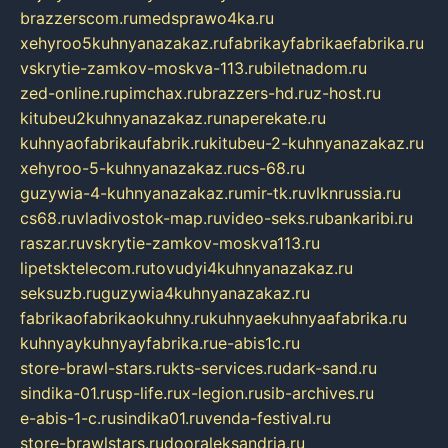
brazzerscom.ru
medsprawo4ka.ru
xehyroo5kuhnyanazakaz.ru
fabrikayfabrikaefabrika.ru
vskrytie-zamkov-moskva-113.ru
biletnadom.ru
zed-online.ru
pimchax.ru
brazzers-hd.ru
z-host.ru
kitubeu2kuhnyanazakaz.ru
naperekate.ru
kuhnyaofabrikaufabrik.ru
kitubeu-2-kuhnyanazakaz.ru
xehyroo-5-kuhnyanazakaz.ru
cs-68.ru
guzywia-4-kuhnyanazakaz.ru
mir-tk.ru
vlknrussia.ru
cs68.ru
vladivostok-map.ru
video-seks.ru
bankaribi.ru
raszar.ru
vskrytie-zamkov-moskva113.ru
lipetsktelecom.ru
tovudyi4kuhnyanazakaz.ru
seksuzb.ru
guzywia4kuhnyanazakaz.ru
fabrikaofabrikaokuhny.ru
kuhnyaekuhnyaafabrika.ru
kuhnyaykuhnyayfabrika.ru
e-abis1c.ru
store-brawl-stars.ru
kts-services.ru
dark-sand.ru
sindika-01.ru
sp-life.ru
x-legion.ru
sib-archives.ru
e-abis-1-c.ru
sindika01.ru
venda-festival.ru
store-brawlstars.ru
dooraleksandria.ru