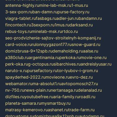
antenna-highly.ru
mine-lab-msk.ru
1-mus.ru
3-sex-porn.ru
ban-damn.ru
purse-factory.ru
viagra-tablet.ru
fasbags.ru
adler-jun.ru
bandamn.ru
fincontech.ru
3sexporn.ru
1mus.ru
darksand.ru
rebus-toys.ru
minelab-msk.ru
rtdco.ru
seo-prodvizhenie-sajtov-stroitelnyh-kompanij.ru
card-voice.ru
rulonnyygazon177.ru
snow-guard.ru
domizbrusa-9x12spb.ru
demaholding.ru
aalse.ru
a380club.ru
argentinamia.ru
perkoka.ru
movie-one.ru
perk-oka.ru
g-octopus.ru
sibarchives.ru
andreislyusar.ru
naruto-x.ru
pursefactory.ru
tor-lyubov-i-grom.ru
spayderhed-2022.ru
movieone.ru
evro-dez.ru
webamator.ru
ma-absolut1.ru
avtopomosch27.ru
nv-750.ru
news-plain.ru
nertansaga.ru
delanalad.ru
dizfiles.ru
youtubefree.ru
aria-family.ru
roadli.ru
planeta-samara.ru
mysmartbuy.ru
matrasy-kemerovo.ru
ashanet.ru
trade-farm.ru
dotcustoms.ru
domizbrusa9x12spb.ru
autodamp.ru