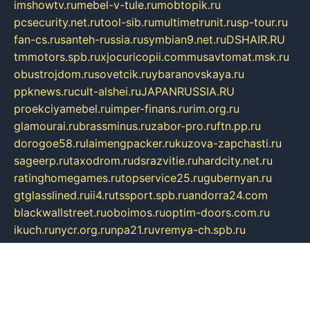
imshowtv.ru
mebel-v-tule.ru
mobtopik.ru
pcsecurity.net.ru
tool-sib.ru
multimetrunit.ru
sp-tour.ru
fan-cs.ru
santeh-russia.ru
symbian9.net.ru
DSHAIR.RU
tmmotors.spb.ru
xjocuricopii.com
musavtomat.msk.ru
obustrojdom.ru
sovetcik.ru
ybaranovskaya.ru
ppknews.ru
cult-alshei.ru
JAPANRUSSIA.RU
proekciyamebel.ru
imper-finans.ru
rim.org.ru
glamourai.ru
brassminus.ru
zabor-pro.ru
ftn.pp.ru
dorogoe58.ru
laimengpacker.ru
kuzova-zapchasti.ru
sageerp.ru
taxodrom.ru
dsrazvitie.ru
hardcity.net.ru
ratinghomegames.ru
topservice25.ru
gubernyan.ru
gtglasslined.ru
ii4.ru
tssport.spb.ru
andorra24.com
blackwallstreet.ru
oboimos.ru
optim-doors.com.ru
ikuch.ru
nycr.org.ru
npa21.ru
vremya-ch.spb.ru
desert000.ru
ivtorgi.ru
ifiori.ru
catalog-statei.ru
dcv.org.ru
spetsmaster174.ru
ipkameryhiseeu.ru
dum26.ru
ruspol.spb.ru
fr-opendp.ru
kam-solnyshko.ru
cheyenne-arapaho.ru
sevzapmetal.spb.ru