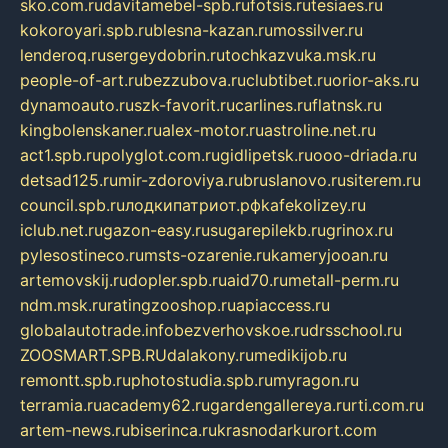
sko.com.ru
davitamebel-spb.ru
fotsis.ru
tesiaes.ru
kokoroyari.spb.ru
blesna-kazan.ru
mossilver.ru
lenderoq.ru
sergeydobrin.ru
tochkazvuka.msk.ru
people-of-art.ru
bezzubova.ru
clubtibet.ru
orior-aks.ru
dynamoauto.ru
szk-favorit.ru
carlines.ru
flatnsk.ru
kingbolenskaner.ru
alex-motor.ru
astroline.net.ru
act1.spb.ru
polyglot.com.ru
gidlipetsk.ru
ooo-driada.ru
detsad125.ru
mir-zdoroviya.ru
bruslanovo.ru
siterem.ru
council.spb.ru
лодкипатриот.рф
kafekolizey.ru
iclub.net.ru
gazon-easy.ru
sugarepilekb.ru
grinox.ru
pylesostineco.ru
msts-ozarenie.ru
kameryjooan.ru
artemovskij.ru
dopler.spb.ru
aid70.ru
metall-perm.ru
ndm.msk.ru
ratingzooshop.ru
apiaccess.ru
globalautotrade.info
bezverhovskoe.ru
drsschool.ru
ZOOSMART.SPB.RU
dalakony.ru
medikijob.ru
remontt.spb.ru
photostudia.spb.ru
myragon.ru
terramia.ru
academy62.ru
gardengallereya.ru
rti.com.ru
artem-news.ru
biserinca.ru
krasnodarkurort.com