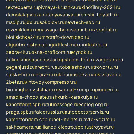
textexperts.ru
pivnaya-kruzhka.ru
kinofilmy-2021.ru
demolalapaluza.ru
tanyavanya.ru
remstir-tolyatti.ru
msdip.ru
jdol.ru
sokolovr.ru
newtech-spb.ru
rezemkleim.ru
massage-tai.ru
seonub.ru
zvonitut.ru
biolisichka24.ru
mncraft-download.ru
algoritm-sistema.ru
godflesh.ru
ru-industria.ru
zebra-tlt.ru
okna-proficom.ru
erynok.ru
onlinekinospace.ru
startupstudio-fefu.ru
zarges-ru.ru
gegenjustizunrecht.ru
autobalashov.ru
utrovortu.ru
spiski-firm.ru
elara-m.ru
kinomusorka.ru
mkcslava.ru
2bets.ru
vintovoykompressor.ru
birminghamvsfulham.ru
sarmat-komp.ru
pioneeri.ru
amadis-chocolate.ru
shkurki-karakulya.ru
kanotiforet.spb.ru
tutmassage.ru
ecolog.org.ru
praga.spb.ru
falcorussia.ru
autodoctorservis.ru
kamertondom.spb.ru
net-life.net.ru
avto-vozim.ru
sakhcamera.ru
alliance-electro.spb.ru
stroyavt.ru