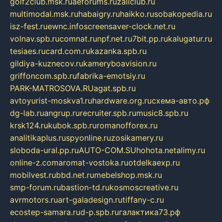
golf2club.msk.ru
aeforums.ru
zallclub.ru
multimodal.msk.ru
habaigry.ru
haikko.ru
sobakopedia.ru
isz-fest.ru
ewnc.info
screensaver-clock.net.ru
volnav.spb.ru
comnat.ru
npf.net.ru
7bit.pp.ru
kalugatur.ru
tesiaes.ru
card.com.ru
kazanka.spb.ru
gildiya-kuznecov.ru
kameryboavision.ru
griffoncom.spb.ru
fabrika-emotsiy.ru
PARK-MATROSOVA.RU
agat.spb.ru
avtoyurist-moskva1.ru
hardware.org.ru
схема-авто.рф
dg-lab.ru
angrup.ru
recruiter.spb.ru
music8.spb.ru
krsk124.ru
kubok.spb.ru
romanofforex.ru
analitikaplus.ru
spyonline.ru
zosikamery.ru
sloboda-ural.pp.ru
AUTO-COM.SU
hohota.net
alimy.ru
online-z.com
aromat-vostoka.ru
otdelkaexp.ru
mobilvest.ru
bbd.net.ru
mebelshop.msk.ru
smp-forum.ru
bastion-td.ru
kosmoscreative.ru
avrmotors.ru
art-galadesign.ru
tiffany-c.ru
ecostep-samara.ru
d-p.spb.ru
галактика73.рф