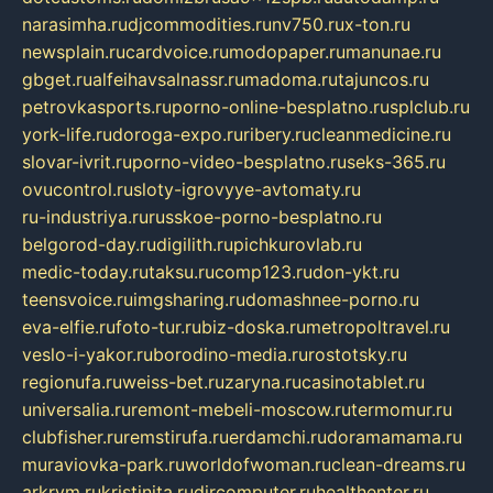
narasimha.ru
djcommodities.ru
nv750.ru
x-ton.ru
newsplain.ru
cardvoice.ru
modopaper.ru
manunae.ru
gbget.ru
alfeihavsalnassr.ru
madoma.ru
tajuncos.ru
petrovkasports.ru
porno-online-besplatno.ru
splclub.ru
york-life.ru
doroga-expo.ru
ribery.ru
cleanmedicine.ru
slovar-ivrit.ru
porno-video-besplatno.ru
seks-365.ru
ovucontrol.ru
sloty-igrovyye-avtomaty.ru
ru-industriya.ru
russkoe-porno-besplatno.ru
belgorod-day.ru
digilith.ru
pichkurovlab.ru
medic-today.ru
taksu.ru
comp123.ru
don-ykt.ru
teensvoice.ru
imgsharing.ru
domashnee-porno.ru
eva-elfie.ru
foto-tur.ru
biz-doska.ru
metropoltravel.ru
veslo-i-yakor.ru
borodino-media.ru
rostotsky.ru
regionufa.ru
weiss-bet.ru
zaryna.ru
casinotablet.ru
universalia.ru
remont-mebeli-moscow.ru
termomur.ru
clubfisher.ru
remstirufa.ru
erdamchi.ru
doramamama.ru
muraviovka-park.ru
worldofwoman.ru
clean-dreams.ru
arkrym.ru
kristinita.ru
dircomputer.ru
healthenter.ru