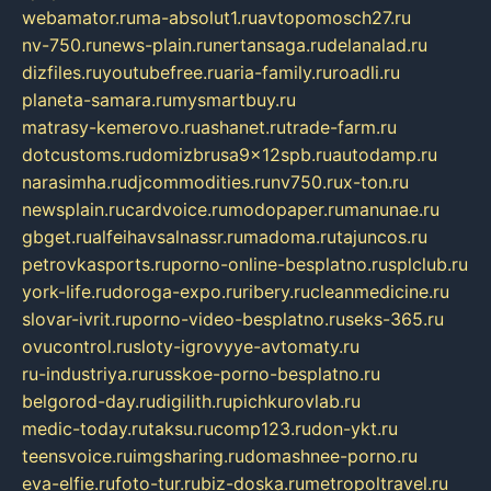
webamator.ru
ma-absolut1.ru
avtopomosch27.ru
nv-750.ru
news-plain.ru
nertansaga.ru
delanalad.ru
dizfiles.ru
youtubefree.ru
aria-family.ru
roadli.ru
planeta-samara.ru
mysmartbuy.ru
matrasy-kemerovo.ru
ashanet.ru
trade-farm.ru
dotcustoms.ru
domizbrusa9x12spb.ru
autodamp.ru
narasimha.ru
djcommodities.ru
nv750.ru
x-ton.ru
newsplain.ru
cardvoice.ru
modopaper.ru
manunae.ru
gbget.ru
alfeihavsalnassr.ru
madoma.ru
tajuncos.ru
petrovkasports.ru
porno-online-besplatno.ru
splclub.ru
york-life.ru
doroga-expo.ru
ribery.ru
cleanmedicine.ru
slovar-ivrit.ru
porno-video-besplatno.ru
seks-365.ru
ovucontrol.ru
sloty-igrovyye-avtomaty.ru
ru-industriya.ru
russkoe-porno-besplatno.ru
belgorod-day.ru
digilith.ru
pichkurovlab.ru
medic-today.ru
taksu.ru
comp123.ru
don-ykt.ru
teensvoice.ru
imgsharing.ru
domashnee-porno.ru
eva-elfie.ru
foto-tur.ru
biz-doska.ru
metropoltravel.ru