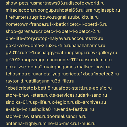
show-pets.ru
smartnews03.ru
discofoxworld.ru
miraclecoon.ru
pongup.ru
hostel65.ru
liura.ru
glasspb.ru
firehunters.ru
gribowo.ru
gnalis.ru
bulkitula.ru
hometown-france.ru
1-xbeticricetc-1-xbetti-5.ru
shop-garena.ru
cricetc-1-xbetr-1-xbetcc-2.ru
one-life-story.ru
top-halyava.ru
accounts112.ru
poka-vse-doma-2.ru
3-d-file.ru
hahahaharms.ru
g2012.ru
tst-1.ru
shaggy-cat.ru
opsmgr.ru
ev-gallery.ru
g-2012.ru
ops-mgr.ru
accounts-112.ru
csm-demo.ru
poka-vse-doma2.ru
airgungames.ru
allseo-host.ru
tehosmotre.ru
varieta-yug.ru
cricetc1xbetr1xbetcc2.ru
raytor-d.ru
atillagunn.ru
3d-file.ru
1xbeticricetc1xbetti5.ru
uafoot-statti.ru
e-abis1c.ru
store-brawl-stars.ru
kts-services.ru
dark-sand.ru
sindika-01.ru
sp-life.ru
x-legion.ru
sib-archives.ru
e-abis-1-c.ru
sindika01.ru
venda-festival.ru
store-brawlstars.ru
dooraleksandria.ru
antenna-highly.ru
mine-lab-msk.ru
1-mus.ru