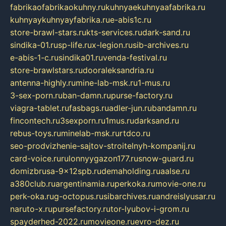
fabrikaofabrikaokuhny.ru
kuhnyaekuhnyaafabrika.ru
kuhnyaykuhnyayfabrika.ru
e-abis1c.ru
store-brawl-stars.ru
kts-services.ru
dark-sand.ru
sindika-01.ru
sp-life.ru
x-legion.ru
sib-archives.ru
e-abis-1-c.ru
sindika01.ru
venda-festival.ru
store-brawlstars.ru
dooraleksandria.ru
antenna-highly.ru
mine-lab-msk.ru
1-mus.ru
3-sex-porn.ru
ban-damn.ru
purse-factory.ru
viagra-tablet.ru
fasbags.ru
adler-jun.ru
bandamn.ru
fincontech.ru
3sexporn.ru
1mus.ru
darksand.ru
rebus-toys.ru
minelab-msk.ru
rtdco.ru
seo-prodvizhenie-sajtov-stroitelnyh-kompanij.ru
card-voice.ru
rulonnyygazon177.ru
snow-guard.ru
domizbrusa-9x12spb.ru
demaholding.ru
aalse.ru
a380club.ru
argentinamia.ru
perkoka.ru
movie-one.ru
perk-oka.ru
g-octopus.ru
sibarchives.ru
andreislyusar.ru
naruto-x.ru
pursefactory.ru
tor-lyubov-i-grom.ru
spayderhed-2022.ru
movieone.ru
evro-dez.ru