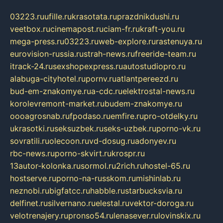
03223.ru
ufille.ru
krasotata.ru
prazdnikdushi.ru
veetbox.ru
cinemapost.ru
ciam-fr.ru
kraft-you.ru
mega-press.ru
03223.ru
web-explore.ru
rastenuya.ru
eurovision-russia.ru
strah-news.ru
freeride-team.ru
itrack-24.ru
sexshopexpress.ru
autostudiopro.ru
alabuga-cityhotel.ru
pornv.ru
atlantpereezd.ru
bud-em-znakomye.ru
a-cdc.ru
elektrostal-news.ru
korolevremont-market.ru
budem-znakomye.ru
oooagrosnab.ru
fpodaso.ru
emfire.ru
pro-otdelky.ru
ukrasotki.ru
seksuzbek.ru
seks-uzbek.ru
porno-vk.ru
sovratili.ru
olecoon.ru
vd-dosug.ru
adonyev.ru
rbc-news.ru
porno-skvirt.ru
krospr.ru
13autor-kolonka.ru
sormol.ru
2rich.ru
hostel-65.ru
hostserve.ru
porno-na-russkom.ru
mishinlab.ru
neznobi.ru
bigfatcc.ru
habble.ru
starbucksvia.ru
delfinet.ru
silvernano.ru
elestal.ru
vektor-doroga.ru
velotrenajery.ru
pronso54.ru
lenasever.ru
lovinskix.ru