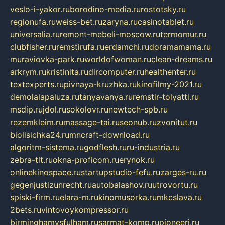
veslo-i-yakor.ru
borodino-media.ru
rostotsky.ru
regionufa.ru
weiss-bet.ru
zaryna.ru
casinotablet.ru
universalia.ru
remont-mebeli-moscow.ru
termomur.ru
clubfisher.ru
remstirufa.ru
erdamchi.ru
doramamama.ru
muraviovka-park.ru
worldofwoman.ru
clean-dreams.ru
arkrym.ru
kristinita.ru
dircomputer.ru
healthenter.ru
textexperts.ru
pivnaya-kruzhka.ru
kinofilmy-2021.ru
demolalapaluza.ru
tanyavanya.ru
remstir-tolyatti.ru
msdip.ru
jdol.ru
sokolovr.ru
newtech-spb.ru
rezemkleim.ru
massage-tai.ru
seonub.ru
zvonitut.ru
biolisichka24.ru
mncraft-download.ru
algoritm-sistema.ru
godflesh.ru
ru-industria.ru
zebra-tlt.ru
okna-proficom.ru
erynok.ru
onlinekinospace.ru
startupstudio-fefu.ru
zarges-ru.ru
gegenjustizunrecht.ru
autobalashov.ru
utrovortu.ru
spiski-firm.ru
elara-m.ru
kinomusorka.ru
mkcslava.ru
2bets.ru
vintovoykompressor.ru
birminghamvsfulham.ru
sarmat-komp.ru
pioneeri.ru