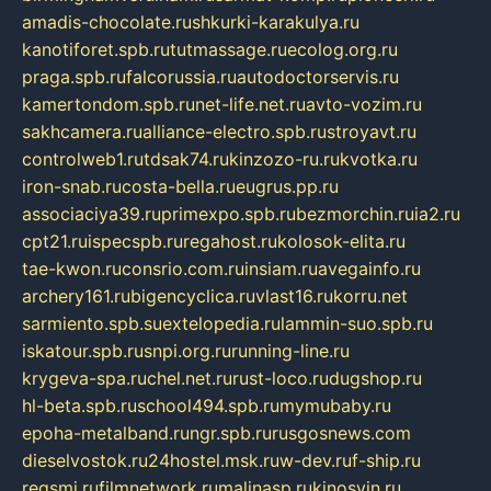
amadis-chocolate.ru
shkurki-karakulya.ru
kanotiforet.spb.ru
tutmassage.ru
ecolog.org.ru
praga.spb.ru
falcorussia.ru
autodoctorservis.ru
kamertondom.spb.ru
net-life.net.ru
avto-vozim.ru
sakhcamera.ru
alliance-electro.spb.ru
stroyavt.ru
controlweb1.ru
tdsak74.ru
kinzozo-ru.ru
kvotka.ru
iron-snab.ru
costa-bella.ru
eugrus.pp.ru
associaciya39.ru
primexpo.spb.ru
bezmorchin.ru
ia2.ru
cpt21.ru
ispecspb.ru
regahost.ru
kolosok-elita.ru
tae-kwon.ru
consrio.com.ru
insiam.ru
avegainfo.ru
archery161.ru
bigencyclica.ru
vlast16.ru
korru.net
sarmiento.spb.su
extelopedia.ru
lammin-suo.spb.ru
iskatour.spb.ru
snpi.org.ru
running-line.ru
krygeva-spa.ru
chel.net.ru
rust-loco.ru
dugshop.ru
hl-beta.spb.ru
school494.spb.ru
mymubaby.ru
epoha-metalband.ru
ngr.spb.ru
rusgosnews.com
dieselvostok.ru
24hostel.msk.ru
w-dev.ru
f-ship.ru
regsmi.ru
filmnetwork.ru
malinasp.ru
kinosvin.ru