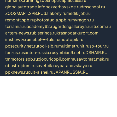
ndm.msk.ru
ratingzooshop.ru
apiaccess.ru
globalautotrade.info
bezverhovskoe.ru
drsschool.ru
ZOOSMART.SPB.RU
dalakony.ru
medikijob.ru
remontt.spb.ru
photostudia.spb.ru
myragon.ru
terramia.ru
academy62.ru
gardengallereya.ru
rti.com.ru
artem-news.ru
biserinca.ru
krasnodarkurort.com
imshowtv.ru
mebel-v-tule.ru
mobtopik.ru
pcsecurity.net.ru
tool-sib.ru
multimetrunit.ru
sp-tour.ru
fan-cs.ru
santeh-russia.ru
symbian9.net.ru
DSHAIR.RU
tmmotors.spb.ru
xjocuricopii.com
musavtomat.msk.ru
obustrojdom.ru
sovetcik.ru
ybaranovskaya.ru
ppknews.ru
cult-alshei.ru
JAPANRUSSIA.RU
proekciyamebel.ru
imper-finans.ru
rim.org.ru
glamourai.ru
brassminus.ru
zabor-pro.ru
ftn.pp.ru
dorogoe58.ru
laimengpacker.ru
kuzova-zapchasti.ru
sageerp.ru
taxodrom.ru
dsrazvitie.ru
hardcity.net.ru
ratinghomegames.ru
topservice25.ru
gubernyan.ru
gtglasslined.ru
ii4.ru
tssport.spb.ru
andorra24.com