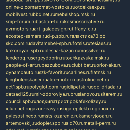
online-z.com
aromat-vostoka.ru
otdelkaexp.ru
mobilvest.ru
bbd.net.ru
mebelshop.msk.ru
smp-forum.ru
bastion-td.ru
kosmoscreative.ru
avrmotors.ru
art-galadesign.ru
tiffany-c.ru
ecostep-samara.ru
d-p.spb.ru
галактика73.рф
sko.com.ru
davitamebel-spb.ru
fotsis.ru
tesiaes.ru
kokoroyari.spb.ru
blesna-kazan.ru
mossilver.ru
lenderoq.ru
sergeydobrin.ru
tochkazvuka.msk.ru
people-of-art.ru
bezzubova.ru
clubtibet.ru
orior-aks.ru
dynamoauto.ru
szk-favorit.ru
carlines.ru
flatnsk.ru
kingbolenskaner.ru
alex-motor.ru
astroline.net.ru
act1.spb.ru
polyglot.com.ru
gidlipetsk.ru
ooo-driada.ru
detsad125.ru
mir-zdoroviya.ru
bruslanovo.ru
siterem.ru
council.spb.ru
лодкипатриот.рф
kafekolizey.ru
iclub.net.ru
gazon-easy.ru
sugarepilekb.ru
grinox.ru
pylesostineco.ru
msts-ozarenie.ru
kameryjooan.ru
artemovskij.ru
dopler.spb.ru
aid70.ru
metall-perm.ru