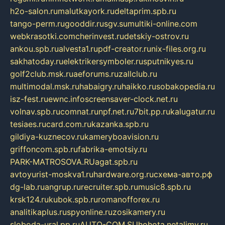
h2o-salon.ru
malutkayork.ru
deltaprim.spb.ru
tango-perm.ru
gooddir.ru
sgv.su
multiki-online.com
webkrasotki.com
cherinvest.ru
detskiy-ostrov.ru
ankou.spb.ru
alvesta1.ru
pdf-creator.ru
nix-files.org.ru
sakhatoday.ru
elektrikersymboler.ru
sputnikyes.ru
golf2club.msk.ru
aeforums.ru
zallclub.ru
multimodal.msk.ru
habaigry.ru
haikko.ru
sobakopedia.ru
isz-fest.ru
ewnc.info
screensaver-clock.net.ru
volnav.spb.ru
comnat.ru
npf.net.ru
7bit.pp.ru
kalugatur.ru
tesiaes.ru
card.com.ru
kazanka.spb.ru
gildiya-kuznecov.ru
kameryboavision.ru
griffoncom.spb.ru
fabrika-emotsiy.ru
PARK-MATROSOVA.RU
agat.spb.ru
avtoyurist-moskva1.ru
hardware.org.ru
схема-авто.рф
dg-lab.ru
angrup.ru
recruiter.spb.ru
music8.spb.ru
krsk124.ru
kubok.spb.ru
romanofforex.ru
analitikaplus.ru
spyonline.ru
zosikamery.ru
sloboda-ural.pp.ru
AUTO-COM.SU
hohota.net
alimy.ru