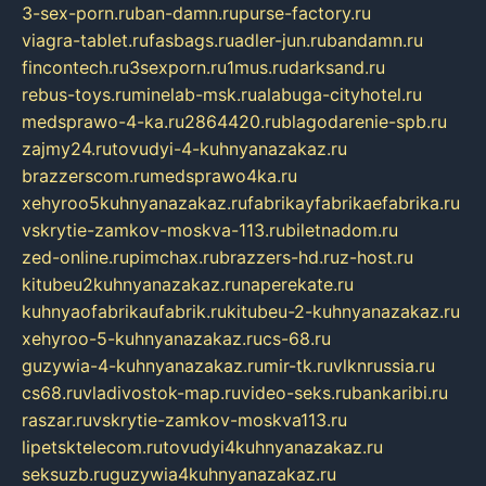
3-sex-porn.ru
ban-damn.ru
purse-factory.ru
viagra-tablet.ru
fasbags.ru
adler-jun.ru
bandamn.ru
fincontech.ru
3sexporn.ru
1mus.ru
darksand.ru
rebus-toys.ru
minelab-msk.ru
alabuga-cityhotel.ru
medsprawo-4-ka.ru
2864420.ru
blagodarenie-spb.ru
zajmy24.ru
tovudyi-4-kuhnyanazakaz.ru
brazzerscom.ru
medsprawo4ka.ru
xehyroo5kuhnyanazakaz.ru
fabrikayfabrikaefabrika.ru
vskrytie-zamkov-moskva-113.ru
biletnadom.ru
zed-online.ru
pimchax.ru
brazzers-hd.ru
z-host.ru
kitubeu2kuhnyanazakaz.ru
naperekate.ru
kuhnyaofabrikaufabrik.ru
kitubeu-2-kuhnyanazakaz.ru
xehyroo-5-kuhnyanazakaz.ru
cs-68.ru
guzywia-4-kuhnyanazakaz.ru
mir-tk.ru
vlknrussia.ru
cs68.ru
vladivostok-map.ru
video-seks.ru
bankaribi.ru
raszar.ru
vskrytie-zamkov-moskva113.ru
lipetsktelecom.ru
tovudyi4kuhnyanazakaz.ru
seksuzb.ru
guzywia4kuhnyanazakaz.ru