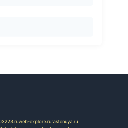
03223.ru
web-explore.ru
rastenuya.ru