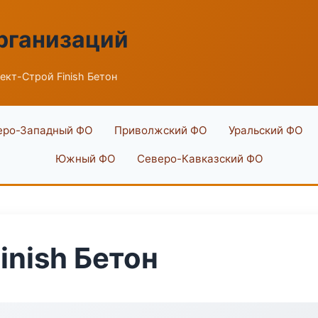
рганизаций
ект-Строй Finish Бетон
еро-Западный ФО
Приволжский ФО
Уральский ФО
Южный ФО
Северо-Кавказский ФО
inish Бетон