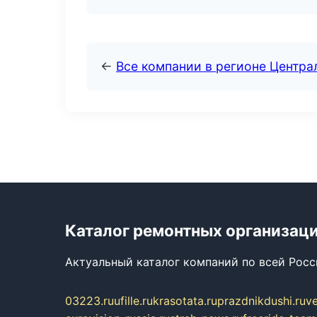
←
Все компании в регионе Центр
Каталог ремонтных организац
Актуальный каталог компаний по всей Рос
03223.ru
ufille.ru
krasotata.ru
prazdnikdushi.ru
v