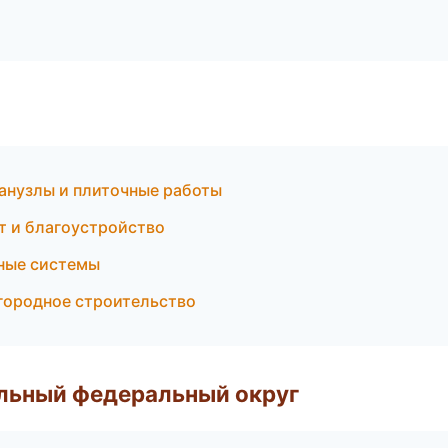
анузлы и плиточные работы
т и благоустройство
ные системы
городное строительство
альный федеральный округ