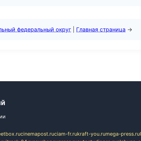
альный федеральный округ
|
Главная страница
→
ий
сии
eetbox.ru
cinemapost.ru
ciam-fr.ru
kraft-you.ru
mega-press.ru