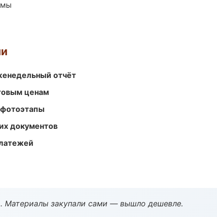
емы
ми
женедельный отчёт
птовым ценам
 фотоэтапы
их документов
платежей
. Материалы закупали сами — вышло дешевле.