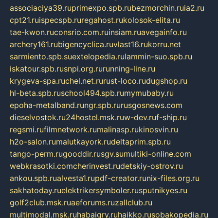
associaciya39.ru
primexpo.spb.ru
bezmorchin.ru
ia2.ru
cpt21.ru
ispecspb.ru
regahost.ru
kolosok-elita.ru
tae-kwon.ru
consrio.com.ru
insiam.ru
avegainfo.ru
archery161.ru
bigencyclica.ru
vlast16.ru
korru.net
sarmiento.spb.su
extelopedia.ru
lammin-suo.spb.ru
iskatour.spb.ru
snpi.org.ru
running-line.ru
krygeva-spa.ru
chel.net.ru
rust-loco.ru
dugshop.ru
hl-beta.spb.ru
school494.spb.ru
mymubaby.ru
epoha-metalband.ru
ngr.spb.ru
rusgosnews.com
dieselvostok.ru
24hostel.msk.ru
w-dev.ru
f-ship.ru
regsmi.ru
filmnetwork.ru
malinasp.ru
kinosvin.ru
h2o-salon.ru
malutkayork.ru
deltaprim.spb.ru
tango-perm.ru
gooddir.ru
sgv.su
multiki-online.com
webkrasotki.com
cherinvest.ru
detskiy-ostrov.ru
ankou.spb.ru
alvesta1.ru
pdf-creator.ru
nix-files.org.ru
sakhatoday.ru
elektrikersymboler.ru
sputnikyes.ru
golf2club.msk.ru
aeforums.ru
zallclub.ru
multimodal.msk.ru
habaigry.ru
haikko.ru
sobakopedia.ru