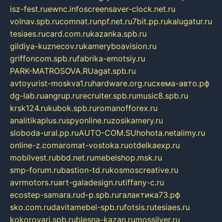
isz-fest.ru
ewnc.info
screensaver-clock.net.ru
volnav.spb.ru
comnat.ru
npf.net.ru
7bit.pp.ru
kalugatur.ru
tesiaes.ru
card.com.ru
kazanka.spb.ru
gildiya-kuznecov.ru
kameryboavision.ru
griffoncom.spb.ru
fabrika-emotsiy.ru
PARK-MATROSOVA.RU
agat.spb.ru
avtoyurist-moskva1.ru
hardware.org.ru
схема-авто.рф
dg-lab.ru
angrup.ru
recruiter.spb.ru
music8.spb.ru
krsk124.ru
kubok.spb.ru
romanofforex.ru
analitikaplus.ru
spyonline.ru
zosikamery.ru
sloboda-ural.pp.ru
AUTO-COM.SU
hohota.net
alimy.ru
online-z.com
aromat-vostoka.ru
otdelkaexp.ru
mobilvest.ru
bbd.net.ru
mebelshop.msk.ru
smp-forum.ru
bastion-td.ru
kosmoscreative.ru
avrmotors.ru
art-galadesign.ru
tiffany-c.ru
ecostep-samara.ru
d-p.spb.ru
галактика73.рф
sko.com.ru
davitamebel-spb.ru
fotsis.ru
tesiaes.ru
kokoroyari.spb.ru
blesna-kazan.ru
mossilver.ru