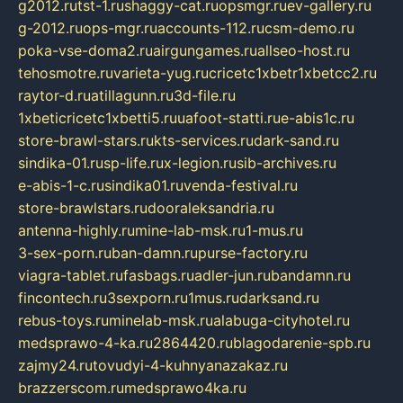
g2012.ru
tst-1.ru
shaggy-cat.ru
opsmgr.ru
ev-gallery.ru
g-2012.ru
ops-mgr.ru
accounts-112.ru
csm-demo.ru
poka-vse-doma2.ru
airgungames.ru
allseo-host.ru
tehosmotre.ru
varieta-yug.ru
cricetc1xbetr1xbetcc2.ru
raytor-d.ru
atillagunn.ru
3d-file.ru
1xbeticricetc1xbetti5.ru
uafoot-statti.ru
e-abis1c.ru
store-brawl-stars.ru
kts-services.ru
dark-sand.ru
sindika-01.ru
sp-life.ru
x-legion.ru
sib-archives.ru
e-abis-1-c.ru
sindika01.ru
venda-festival.ru
store-brawlstars.ru
dooraleksandria.ru
antenna-highly.ru
mine-lab-msk.ru
1-mus.ru
3-sex-porn.ru
ban-damn.ru
purse-factory.ru
viagra-tablet.ru
fasbags.ru
adler-jun.ru
bandamn.ru
fincontech.ru
3sexporn.ru
1mus.ru
darksand.ru
rebus-toys.ru
minelab-msk.ru
alabuga-cityhotel.ru
medsprawo-4-ka.ru
2864420.ru
blagodarenie-spb.ru
zajmy24.ru
tovudyi-4-kuhnyanazakaz.ru
brazzerscom.ru
medsprawo4ka.ru