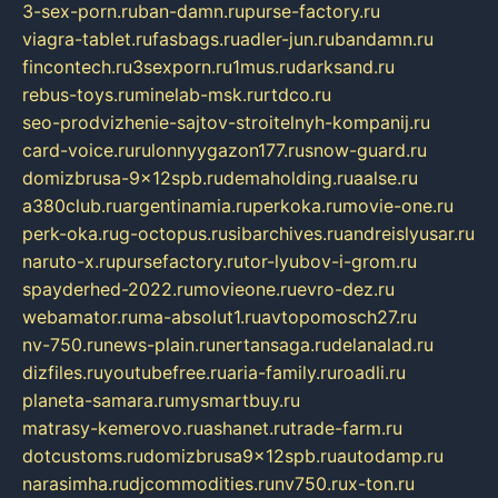
3-sex-porn.ru
ban-damn.ru
purse-factory.ru
viagra-tablet.ru
fasbags.ru
adler-jun.ru
bandamn.ru
fincontech.ru
3sexporn.ru
1mus.ru
darksand.ru
rebus-toys.ru
minelab-msk.ru
rtdco.ru
seo-prodvizhenie-sajtov-stroitelnyh-kompanij.ru
card-voice.ru
rulonnyygazon177.ru
snow-guard.ru
domizbrusa-9x12spb.ru
demaholding.ru
aalse.ru
a380club.ru
argentinamia.ru
perkoka.ru
movie-one.ru
perk-oka.ru
g-octopus.ru
sibarchives.ru
andreislyusar.ru
naruto-x.ru
pursefactory.ru
tor-lyubov-i-grom.ru
spayderhed-2022.ru
movieone.ru
evro-dez.ru
webamator.ru
ma-absolut1.ru
avtopomosch27.ru
nv-750.ru
news-plain.ru
nertansaga.ru
delanalad.ru
dizfiles.ru
youtubefree.ru
aria-family.ru
roadli.ru
planeta-samara.ru
mysmartbuy.ru
matrasy-kemerovo.ru
ashanet.ru
trade-farm.ru
dotcustoms.ru
domizbrusa9x12spb.ru
autodamp.ru
narasimha.ru
djcommodities.ru
nv750.ru
x-ton.ru