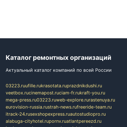
Каталог ремонтных организаций
Актуальный каталог компаний по всей России
03223.ru
ufille.ru
krasotata.ru
prazdnikdushi.ru
veetbox.ru
cinemapost.ru
ciam-fr.ru
kraft-you.ru
mega-press.ru
03223.ru
web-explore.ru
rastenuya.ru
eurovision-russia.ru
strah-news.ru
freeride-team.ru
itrack-24.ru
sexshopexpress.ru
autostudiopro.ru
alabuga-cityhotel.ru
pornv.ru
atlantpereezd.ru