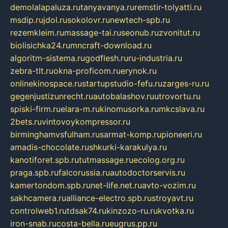
demolalapaluza.ru
tanyavanya.ru
remstir-tolyatti.ru
msdip.ru
jdol.ru
sokolovr.ru
newtech-spb.ru
rezemkleim.ru
massage-tai.ru
seonub.ru
zvonitut.ru
biolisichka24.ru
mncraft-download.ru
algoritm-sistema.ru
godflesh.ru
ru-industria.ru
zebra-tlt.ru
okna-proficom.ru
erynok.ru
onlinekinospace.ru
startupstudio-fefu.ru
zarges-ru.ru
gegenjustizunrecht.ru
autobalashov.ru
utrovortu.ru
spiski-firm.ru
elara-m.ru
kinomusorka.ru
mkcslava.ru
2bets.ru
vintovoykompressor.ru
birminghamvsfulham.ru
sarmat-komp.ru
pioneeri.ru
amadis-chocolate.ru
shkurki-karakulya.ru
kanotiforet.spb.ru
tutmassage.ru
ecolog.org.ru
praga.spb.ru
falcorussia.ru
autodoctorservis.ru
kamertondom.spb.ru
net-life.net.ru
avto-vozim.ru
sakhcamera.ru
alliance-electro.spb.ru
stroyavt.ru
controlweb1.ru
tdsak74.ru
kinzozo-ru.ru
kvotka.ru
iron-snab.ru
costa-bella.ru
eugrus.pp.ru