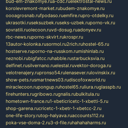
bud-em-znakomye.ru
a-cdc.ru
elektrostal-news.ru
korolevremont-market.ru
budem-znakomye.ru
oooagrosnab.ru
fpodaso.ru
emfire.ru
pro-otdelky.ru
ukrasotki.ru
seksuzbek.ru
seks-uzbek.ru
porno-vk.ru
sovratili.ru
olecoon.ru
vd-dosug.ru
adonyev.ru
rbc-news.ru
porno-skvirt.ru
krospr.ru
13autor-kolonka.ru
sormol.ru
2rich.ru
hostel-65.ru
hostserve.ru
porno-na-russkom.ru
mishinlab.ru
neznobi.ru
bigfatcc.ru
habble.ru
starbucksvia.ru
delfinet.ru
silvernano.ru
elestal.ru
vektor-doroga.ru
velotrenajery.ru
pronso54.ru
lenasever.ru
lovinskix.ru
show-pets.ru
smartnews03.ru
discofoxworld.ru
miraclecoon.ru
pongup.ru
hostel65.ru
liura.ru
glasspb.ru
firehunters.ru
gribowo.ru
gnalis.ru
bulkitula.ru
hometown-france.ru
1-xbeticricetc-1-xbetti-5.ru
shop-garena.ru
cricetc-1-xbetr-1-xbetcc-2.ru
one-life-story.ru
top-halyava.ru
accounts112.ru
poka-vse-doma-2.ru
3-d-file.ru
hahahaharms.ru