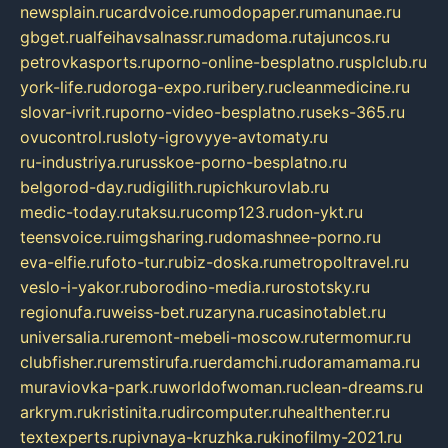
newsplain.ru
cardvoice.ru
modopaper.ru
manunae.ru
gbget.ru
alfeihavsalnassr.ru
madoma.ru
tajuncos.ru
petrovkasports.ru
porno-online-besplatno.ru
splclub.ru
york-life.ru
doroga-expo.ru
ribery.ru
cleanmedicine.ru
slovar-ivrit.ru
porno-video-besplatno.ru
seks-365.ru
ovucontrol.ru
sloty-igrovyye-avtomaty.ru
ru-industriya.ru
russkoe-porno-besplatno.ru
belgorod-day.ru
digilith.ru
pichkurovlab.ru
medic-today.ru
taksu.ru
comp123.ru
don-ykt.ru
teensvoice.ru
imgsharing.ru
domashnee-porno.ru
eva-elfie.ru
foto-tur.ru
biz-doska.ru
metropoltravel.ru
veslo-i-yakor.ru
borodino-media.ru
rostotsky.ru
regionufa.ru
weiss-bet.ru
zaryna.ru
casinotablet.ru
universalia.ru
remont-mebeli-moscow.ru
termomur.ru
clubfisher.ru
remstirufa.ru
erdamchi.ru
doramamama.ru
muraviovka-park.ru
worldofwoman.ru
clean-dreams.ru
arkrym.ru
kristinita.ru
dircomputer.ru
healthenter.ru
textexperts.ru
pivnaya-kruzhka.ru
kinofilmy-2021.ru