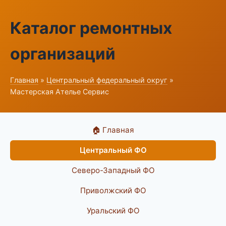
Каталог ремонтных
организаций
Главная
»
Центральный федеральный округ
»
Мастерская Ателье Сервис
🏠 Главная
Центральный ФО
Северо-Западный ФО
Приволжский ФО
Уральский ФО