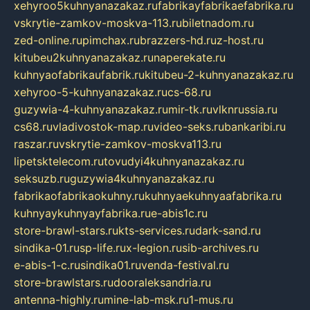
xehyroo5kuhnyanazakaz.ru
fabrikayfabrikaefabrika.ru
vskrytie-zamkov-moskva-113.ru
biletnadom.ru
zed-online.ru
pimchax.ru
brazzers-hd.ru
z-host.ru
kitubeu2kuhnyanazakaz.ru
naperekate.ru
kuhnyaofabrikaufabrik.ru
kitubeu-2-kuhnyanazakaz.ru
xehyroo-5-kuhnyanazakaz.ru
cs-68.ru
guzywia-4-kuhnyanazakaz.ru
mir-tk.ru
vlknrussia.ru
cs68.ru
vladivostok-map.ru
video-seks.ru
bankaribi.ru
raszar.ru
vskrytie-zamkov-moskva113.ru
lipetsktelecom.ru
tovudyi4kuhnyanazakaz.ru
seksuzb.ru
guzywia4kuhnyanazakaz.ru
fabrikaofabrikaokuhny.ru
kuhnyaekuhnyaafabrika.ru
kuhnyaykuhnyayfabrika.ru
e-abis1c.ru
store-brawl-stars.ru
kts-services.ru
dark-sand.ru
sindika-01.ru
sp-life.ru
x-legion.ru
sib-archives.ru
e-abis-1-c.ru
sindika01.ru
venda-festival.ru
store-brawlstars.ru
dooraleksandria.ru
antenna-highly.ru
mine-lab-msk.ru
1-mus.ru