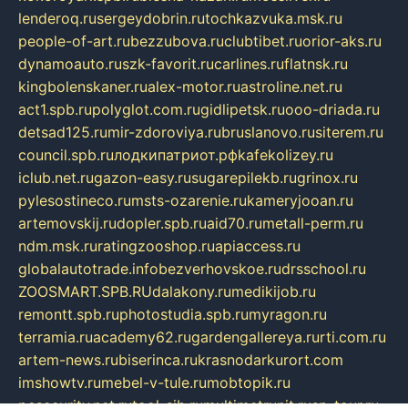
lenderoq.ru
sergeydobrin.ru
tochkazvuka.msk.ru
people-of-art.ru
bezzubova.ru
clubtibet.ru
orior-aks.ru
dynamoauto.ru
szk-favorit.ru
carlines.ru
flatnsk.ru
kingbolenskaner.ru
alex-motor.ru
astroline.net.ru
act1.spb.ru
polyglot.com.ru
gidlipetsk.ru
ooo-driada.ru
detsad125.ru
mir-zdoroviya.ru
bruslanovo.ru
siterem.ru
council.spb.ru
лодкипатриот.рф
kafekolizey.ru
iclub.net.ru
gazon-easy.ru
sugarepilekb.ru
grinox.ru
pylesostineco.ru
msts-ozarenie.ru
kameryjooan.ru
artemovskij.ru
dopler.spb.ru
aid70.ru
metall-perm.ru
ndm.msk.ru
ratingzooshop.ru
apiaccess.ru
globalautotrade.info
bezverhovskoe.ru
drsschool.ru
ZOOSMART.SPB.RU
dalakony.ru
medikijob.ru
remontt.spb.ru
photostudia.spb.ru
myragon.ru
terramia.ru
academy62.ru
gardengallereya.ru
rti.com.ru
artem-news.ru
biserinca.ru
krasnodarkurort.com
imshowtv.ru
mebel-v-tule.ru
mobtopik.ru
pcsecurity.net.ru
tool-sib.ru
multimetrunit.ru
sp-tour.ru